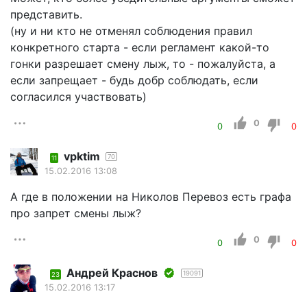
представить.
(ну и ни кто не отменял соблюдения правил
конкретного старта - если регламент какой-то
гонки разрешает смену лыж, то - пожалуйста, а
если запрещает - будь добр соблюдать, если
согласился участвовать)
0
0
0
vpktim
70
11
15.02.2016 13:08
А где в положении на Николов Перевоз есть графа
про запрет смены лыж?
0
0
0
Андрей Краснов
19091
23
15.02.2016 13:17