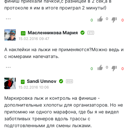
финиш приехали пачкой,с разницей в 2 сек,а в
протоколе я им в итоге проиграл 2 минуты!)
0
0
0
Масленникова Мария
372
20
15.02.2016 09:47
А наклейки на лыжи не применяются?Можно ведь и
с номерами напечатать.
0
0
0
Sandi Umnov
959
17
15.02.2016 10:06
Маркировка лыж и контроль на финише -
дополнительные хлопоты для организаторов. Но не
припомню ни одного марафона, где бы я не видел
заботливых тренеров вдоль трассы с
подготовленными для смены лыжами.