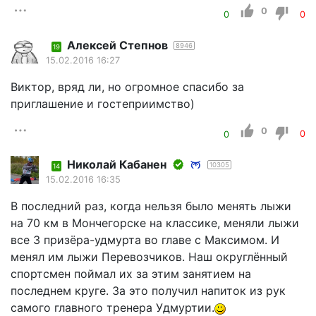
0
0
0
Алексей Степнов
8946
19
15.02.2016 16:27
Виктор, вряд ли, но огромное спасибо за
приглашение и гостеприимство)
0
0
0
Николай Кабанен
10305
14
15.02.2016 16:35
В последний раз, когда нельзя было менять лыжи
на 70 км в Мончегорске на классике, меняли лыжи
все 3 призёра-удмурта во главе с Максимом. И
менял им лыжи Перевозчиков. Наш округлённый
спортсмен поймал их за этим занятием на
последнем круге. За это получил напиток из рук
самого главного тренера Удмуртии.