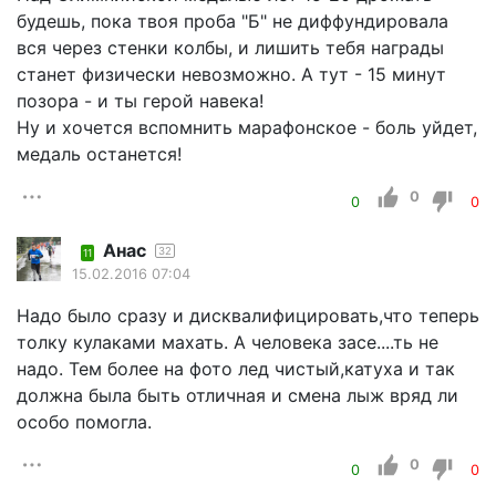
будешь, пока твоя проба "Б" не диффундировала
вся через стенки колбы, и лишить тебя награды
станет физически невозможно. А тут - 15 минут
позора - и ты герой навека!
Ну и хочется вспомнить марафонское - боль уйдет,
медаль останется!
0
0
0
Анас
32
11
15.02.2016 07:04
Надо было сразу и дисквалифицировать,что теперь
толку кулаками махать. А человека засе....ть не
надо. Тем более на фото лед чистый,катуха и так
должна была быть отличная и смена лыж вряд ли
особо помогла.
0
0
0