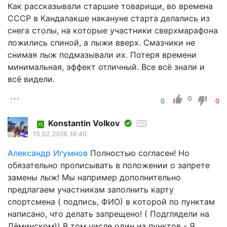
Как рассказывали старшие товарищи, во времена
СССР в Кандалакше накануне старта делались из
снега столы, на которые участники сверхмарафона
ложились спиной, а лыжи вверх. Смазчики не
снимая лыж подмазывали их. Потеря времени
минимальная, эффект отличный. Все всё знали и
всё видели.
0
0
0
Konstantin Volkov
711
15
15.02.2016 16:40
Александр Игумнов
Полностью согласен! Но
обязательно прописывать в положении о запрете
замены лыж! Мы например дополнительно
предлагаем участникам заполнить карту
спортсмена ( подпись, ФИО) в которой по пунктам
написано, что делать запрещено! ( Подглядели на
Дёминском)) В том числе один из пунктов - Я