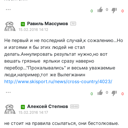
0
0
0
Равиль Массумов
741
16
15.02.2016 14:12
Не первый и не последний случай,к сожалению...Но
и изгоями я бы этих людей не стал
делать.Аннулировать результат нужно,но вот
вешать грязные ярлыки сразу наверно
перебор..."Прокалывались" и весьма уважаемые
люди,например,тот же Вылегжанин
http://www.skisport.ru/news/cross-country/4023/
0
0
0
Алексей Степнов
8946
19
15.02.2016 14:17
не стоит на правила ссылаться, они бестолковые.