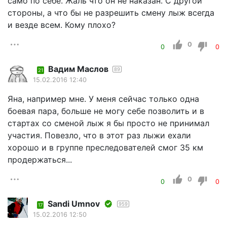
само по себе. Жаль что он не наказан. С другой
стороны, а что бы не разрешить смену лыж всегда
и везде всем. Кому плохо?
0
0
0
Вадим Маслов
89
21
15.02.2016 12:40
Яна, например мне. У меня сейчас только одна
боевая пара, больше не могу себе позволить и в
стартах со сменой лыж я бы просто не принимал
участия. Повезло, что в этот раз лыжи ехали
хорошо и в группе преследователей смог 35 км
продержаться...
0
0
0
Sandi Umnov
959
17
15.02.2016 12:50