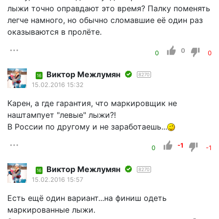
лыжи точно оправдают это время? Палку поменять
легче намного, но обычно сломавшие её один раз
оказываются в пролёте.
0
0
0
Виктор Межлумян
8270
16
15.02.2016 15:32
Карен, а где гарантия, что маркировщик не
наштампует "левые" лыжи?!
В России по другому и не заработаешь...
-1
0
-1
Виктор Межлумян
8270
16
15.02.2016 15:57
Есть ещё один вариант...на финиш одеть
маркированные лыжи.