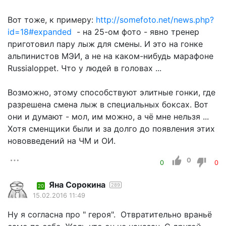
Вот тоже, к примеру:
http://somefoto.net/news.php?
id=18#expanded
- на 25-ом фото - явно тренер
приготовил пару лыж для смены. И это на гонке
альпинистов МЭИ, а не на каком-нибудь марафоне
Russialoppet. Что у людей в головах ...
Возможно, этому способствуют элитные гонки, где
разрешена смена лыж в специальных боксах. Вот
они и думают - мол, им можно, а чё мне нельзя ...
Хотя сменщики были и за долго до появления этих
нововведений на ЧМ и ОИ.
0
0
0
Яна Сорокина
289
20
15.02.2016 11:49
Ну я согласна про " героя". Отвратительно враньё