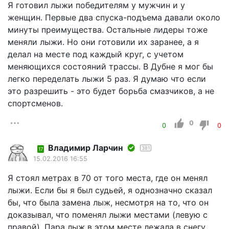
Я готовил лыжи победителям у мужчин и у
женщин. Первые два спуска-подъема давали около
минуты преимущества. Остальные лидеры тоже
меняли лыжи. Но они готовили их заранее, а я
делал на месте под каждый круг, с учетом
меняющихся состояний трассы. В Дубне я мог бы
легко переделать лыжи 5 раз. Я думаю что если
это разрешить - это будет борьба смазчиков, а не
спортсменов.
0
0
0
Владимир Ларчин
381
17
15.02.2016 16:55
Я стоял метрах в 70 от того места, где он менял
лыжи. Если бы я был судьей, я однозначно сказал
бы, что была замена лыж, несмотря на то, что он
доказывал, что поменял лыжи местами (левую с
правой). Пара лыж в этом месте лежала в снегу