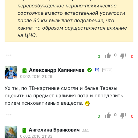
перевозбуждённое нервно-психическое
состояние вместо естественной усталости
после 30 км вызывает подозрение, что
каким-то образом осуществляется влияние
на ЦНС.
0
0
0
Александр Калиничев
11036
17
07.02.2016 21:29
Ух ты, по ТВ-картинке смогли и белье Терезы
оценить на предмет наличия пота и определить
прием психоактивных веществ.
0
0
0
Ангелина Бранкович
545
11
07.02.2016 21:33