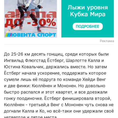
Реклама
До 25-26 км десять гонщиц, среди которых были
Ингвильд Флюгстад Ёстберг, Шарлотте Калла и
Юстина Ковальчик, держались вместе. Но затем
Ёстберг начала ускорение, поддержать которое
сумели лишь её подруга по команде Хейди Венг
и две финки: Кюллёнен и Мононен. Но довольно
быстро распался и этот квартет, и все доезжали
гонку поодиночке. Ёстберг финишировала второй,
Кюллёнен - третьей,а Венг с Мононен чуть снова не
догнали Калла и Ко, но всё-таки они удержали своё
четвертое и пятое места.