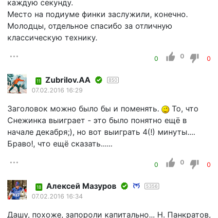
каждую секунду.
Место на подиуме финки заслужили, конечно.
Молодцы, отдельное спасибо за отличную
классическую технику.
0
0
0
Zubrilov.AA
850
11
07.02.2016 16:29
Заголовок можно было бы и поменять.
То, что
Снежинка выиграет - это было понятно ещё в
начале декабря;), но вот выиграть 4(!) минуты....
Браво!, что ещё сказать......
0
0
0
Алексей Мазуров
5356
18
07.02.2016 16:34
Дашу, похоже, запороли капитально... Н. Панкратов,