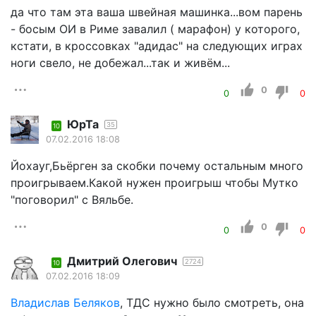
да что там эта ваша швейная машинка...вом парень
- босым ОИ в Риме завалил ( марафон) у которого,
кстати, в кроссовках "адидас" на следующих играх
ноги свело, не добежал...так и живём...
0
0
0
ЮрТа
35
10
07.02.2016 18:08
Йохауг,Бьёрген за скобки почему остальным много
проигрываем.Какой нужен проигрыш чтобы Мутко
"поговорил" с Вяльбе.
0
0
0
Дмитрий Олегович
2724
10
07.02.2016 18:09
Владислав Беляков
, ТДС нужно было смотреть, она