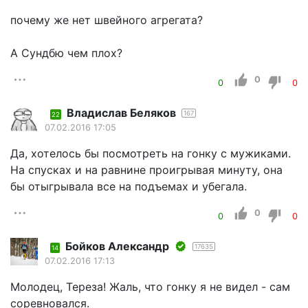
почему же нет швейного агрегата?
А Сундбю чем плох?
0
0
0
Владислав Беляков
167
22
07.02.2016 17:05
Да, хотелось бы посмотреть на гонку с мужиками.
На спусках и на равнине проигрывая минуту, она
бы отыгрывала все на подъемах и убегала.
0
0
0
Бойков Александр
17635
14
07.02.2016 17:13
Молодец, Тереза! Жаль, что гонку я не видел - сам
соревновался.