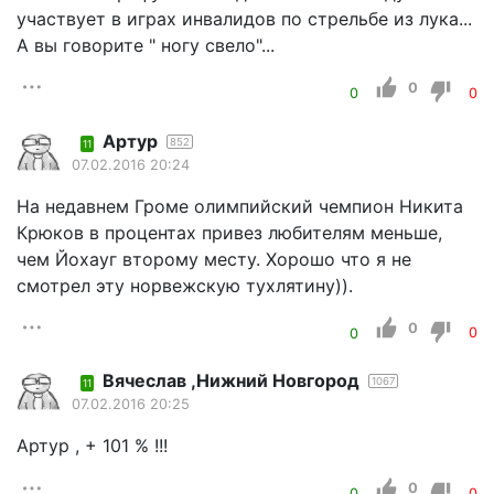
участвует в играх инвалидов по стрельбе из лука...
А вы говорите " ногу свело"...
0
0
0
Артур
852
11
07.02.2016 20:24
На недавнем Громе олимпийский чемпион Никита
Крюков в процентах привез любителям меньше,
чем Йохауг второму месту. Хорошо что я не
смотрел эту норвежскую тухлятину)).
0
0
0
Вячеслав ,Нижний Новгород
1067
11
07.02.2016 20:25
Артур , + 101 % !!!
0
0
0