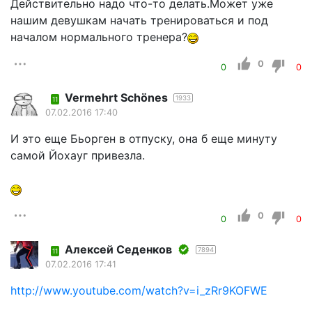
Действительно надо что-то делать.Может уже
нашим девушкам начать тренироваться и под
началом нормального тренера?
0
0
0
Vermehrt Schönes
1933
11
07.02.2016 17:40
И это еще Бьорген в отпуску, она б еще минуту
самой Йохауг привезла.
0
0
0
Алексей Седенков
7894
11
07.02.2016 17:41
http://www.youtube.com/watch?v=i_zRr9KOFWE