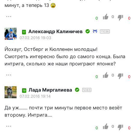
минут, а теперь 13
0
0
0
Александр Калиничев
11036
17
07.02.2016 19:03
Йохауг, Остберг и Кюлленен молодцы!
Смотреть интересно было до самого конца. Была
интрига, сколько же наши проиграют японке?
0
0
0
Лада Миргалиева
5063
19
07.02.2016 19:14
Да уж....... почти три минуты первое место везёт
второму. Интрига....
0
0
0