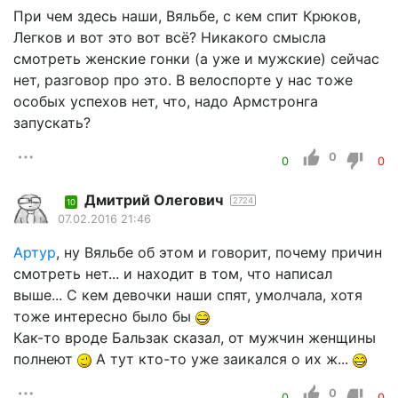
При чем здесь наши, Вяльбе, с кем спит Крюков,
Легков и вот это вот всё? Никакого смысла
смотреть женские гонки (а уже и мужские) сейчас
нет, разговор про это. В велоспорте у нас тоже
особых успехов нет, что, надо Армстронга
запускать?
0
0
0
Дмитрий Олегович
2724
10
07.02.2016 21:46
Артур
, ну Вяльбе об этом и говорит, почему причин
смотреть нет... и находит в том, что написал
выше... С кем девочки наши спят, умолчала, хотя
тоже интересно было бы
Как-то вроде Бальзак сказал, от мужчин женщины
полнеют
А тут кто-то уже заикался о их ж...
0
0
0