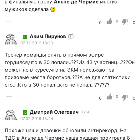
в финальную горку
Альпе де Чермис
многих
мужиков сделала
0
0
0
Аким Пирунов
21
10
07.02.2016 18:20
Тренер команды опять в прямом эфире
гордился,что в 30 попали..???Из 43 участниц...???Он
может не в курсе,что на ЭКМ приезжают за
призовые места бороться..???А не для статистики
его....Кто в 30 попал ..кто не попал...??????
0
0
0
Дмитрий Олегович
2724
10
07.02.2016 18:44
Похоже наши девочки обновили антирекорд. На
ТДС в Альпе де Чермис наша худшая проиграла 8