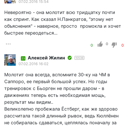
07.02.2016 15:54
Невероятно - она молотит всю тридцатку почти
как спринт. Как сказал Н.Панкратов, "этому нет
объяснения" - наверное, просто промокла и хочет
быстрее переодеться...
0
0
0
Алексей Жилин
10536
23
07.02.2016 16:02
Молотит она всегда, вспомните 30-ку на ЧМ в
Саппоро, ее первый большой успех. Но годы
тренировок с Бьорген не прошли даром - в
движениях теперь есть необходимая мощь,
результат мы видим..
Великолепно пробежала Ёстберг, как же здорово
рассчитала такой длинный рывок, ведь Кюллёнен
не собиралась сдаваться, цеплялась поначалу за