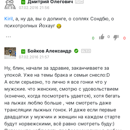
Дмитрий Олегович
2724
10
07.02.2016 21:56
Kiril
, а, ну да, вы о допинге, о соплях Сондбю, о
психотропных Йохауг
0
0
0
Бойков Александр
17635
14
07.02.2016 21:57
Ну, блин, начали за здравие, заканчиваете за
упокой. Уже на темы брака и семьи снесло:D
А если серьезно, то лично я все гонки что у
мужские. что женские, смотрю с удовольствием
(конечно, когда посмотреть удается), хотя бегать
на лыжах люблю больше , чем смотреть даже
трансляции лыжных гонок. И даже если первые
двадцатки у мужчин и женщин на каждом старте
будут норвежскими, всё равно смотреть буду:)