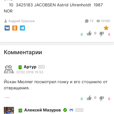
10 3425183 JACOBSEN Astrid Uhrenholdt 1987
NOR
Андрей Краснов
73
10190
0
0
0
Комментарии
Артур
852
11
07.02.2016 15:53
Йохан Мюллег посмотрел гонку и его стошнило от
отвращения.
0
0
0
Алексей Мазуров
5356
18