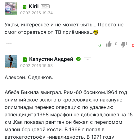
Kiril
1034
11
07.02.2016 19:34
Ух,ты, интереснее и не может быть... Просто не
смог оторваться от ТВ приёмника...
0
0
0
Капустин Андрей
820
17
07.02.2016 19:53
Алексей. Седенков.
Абеба Бикила выиграл. Рим-60 босиком.1964 год
олимпийское золото в кроссовках,но накануне
олимпиады перенес операцию по удалению
аппендицита.1968 марафон не добежал,сошел на 15
км .Как показал рентген он бежал с переломом
малой берцовой кости. В 1969 г попал в
автокатострофу -инвалидность. В 1971 году