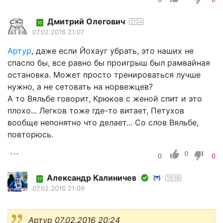
Дмитрий Олегович
2724
10
07.02.2016 21:07
Артур
, даже если Йохауг убрать, это наших не
спасло бы, все равно бы проигрыш был рамвайная
остановка. Может просто тренироваться лучше
нужно, а не сетовать на норвежцев?
А то Вяльбе говорит, Крюков с женой спит и это
плохо... Легков тоже где-то витает, Петухов
вообще непонятно что делает... Со слов Вяльбе,
повторюсь.
0
0
0
Александр Калиничев
11036
17
07.02.2016 21:09
Артур 07.02.2016 20:24