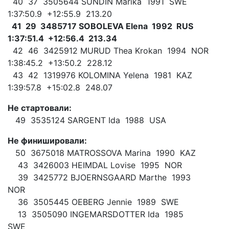
40 37 3505644 SUNDIN Marika 1991 SWE
1:37:50.9 +12:55.9 213.20
41 29 3485717 SOBOLEVA Elena 1992 RUS
1:37:51.4 +12:56.4 213.34
42 46 3425912 MURUD Thea Krokan 1994 NOR
1:38:45.2 +13:50.2 228.12
43 42 1319976 KOLOMINA Yelena 1981 KAZ
1:39:57.8 +15:02.8 248.07
Не стартовали:
49 3535124 SARGENT Ida 1988 USA
Не финишировали:
50 3675018 MATROSSOVA Marina 1990 KAZ
43 3426003 HEIMDAL Lovise 1995 NOR
39 3425772 BJOERNSGAARD Marthe 1993
NOR
36 3505445 OEBERG Jennie 1989 SWE
13 3505090 INGEMARSDOTTER Ida 1985
SWE