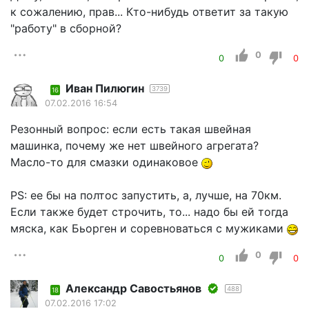
к сожалению, прав... Кто-нибудь ответит за такую
"работу" в сборной?
0
0
0
Иван Пилюгин
3739
16
07.02.2016 16:54
Резонный вопрос: если есть такая швейная
машинка, почему же нет швейного агрегата?
Масло-то для смазки одинаковое
PS: ее бы на полтос запустить, а, лучше, на 70км.
Если также будет строчить, то... надо бы ей тогда
мяска, как Бьорген и соревноваться с мужиками
0
0
0
Александр Савостьянов
488
18
07.02.2016 17:02