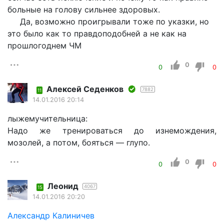
больные на голову сильнее здоровых.
Да, возможно проигрывали тоже по указки, но
это было как то правдоподобней а не как на
прошлогоднем ЧМ
0
0
0
Алексей Седенков
7882
11
14.01.2016 20:14
лыжемучительница:
Надо же тренироваться до изнемождения,
мозолей, а потом, бояться — глупо.
0
0
0
Леонид
4067
15
14.01.2016 20:20
Александр Калиничев