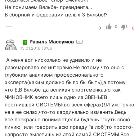
Не понимаем Вяльбе- президента...
В сборной и федерации целых 3 Вяльбе!?!
0
0
0
Равиль Массумов
741
16
15.01.2016 13:06
А меня вот нисколько не удивило и не
разочаровало ее интервью.Не потому что оно с
глубоким анализом профессионального
эксперта(каким должно было бы быть),а потому
что Е,В Вяльбе-да великая спортсменка,но как
ЧИНОВНИК всего лишь одно из ЗВЕНЬЕВ
прогнившей СИСТЕМЫ(во всех сферах)!.И уж точно
не в ее силах,что-то кардинально изменить.Ведь
все прекрасно понимают,если будешь "гнуть свою
линию" или говорить всю правду "в лоб",то просто-
напросто вылетишь из этой самой СИСТЕМЫ.Все