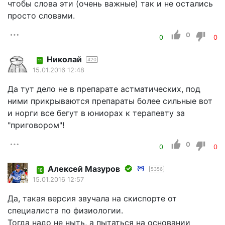
чтобы слова эти (очень важные) так и не остались
просто словами.
0
0
0
Николай
420
11
15.01.2016 12:48
Да тут дело не в препарате астматических, под
ними прикрываются препараты более сильные вот
и норги все бегут в юниорах к терапевту за
"приговором"!
0
0
0
Алексей Мазуров
5356
18
15.01.2016 12:57
Да, такая версия звучала на скиспорте от
специалиста по физиологии.
Тогда надо не ныть, а пытаться на основании