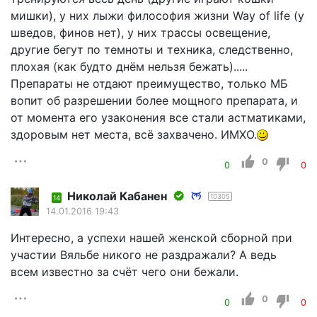
мишки), у них лыжи философия жизни Way of life (у
шведов, финов нет), у них трассы освещение,
другие бегут по темноты и техника, следственно,
плохая (как будто днём нельзя бежать).....
Препараты не отдают преимущество, только МБ
вопит об разрешении более мощного препарата, и
от момента его узаконения все стали астматиками,
здоровым нет места, всё захвачено. ИМХО.
0
0
0
Николай Кабанен
10305
14
14.01.2016 19:43
Интересно, а успехи нашей женской сборной при
участии Вяльбе никого не раздражали? А ведь
всем известно за счёт чего они бежали.
0
0
0