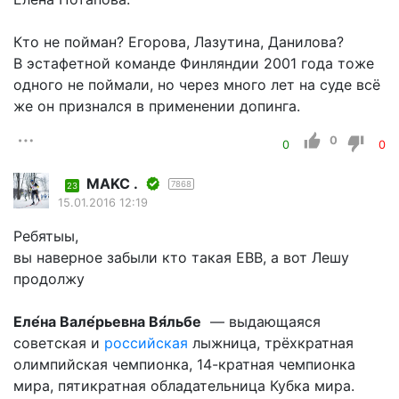
Кто не пойман? Егорова, Лазутина, Данилова?
В эстафетной команде Финляндии 2001 года тоже
одного не поймали, но через много лет на суде всё
же он признался в применении допинга.
0
0
0
MAKC .
7868
23
15.01.2016 12:19
Ребятыы,
вы наверное забыли кто такая ЕВВ, а вот Лешу
продолжу
Еле́на Вале́рьевна Вя́льбе
— выдающаяся
советская и
российская
лыжница, трёхкратная
олимпийская чемпионка, 14-кратная чемпионка
мира, пятикратная обладательница Кубка мира.