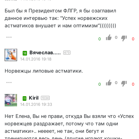
Был бы я Президентом ФЛГР, я бы озаглавил
данное интервью так: "Успех норвежских
астматиков внушает и нам оптимизм")))))))))
0
0
0
Вячеслав.....
673
18
14.01.2016 19:18
Норвежцы липовые астматики.
0
0
0
Kiril
1034
11
14.01.2016 19:33
Нет Елена, Вы не прави, откуда Вы взяли что «Успех
норвежцев раздражает, потому что там одни
астматики».. неееет, не так, они бегут и
тренируются весь день (другие играют кошки-