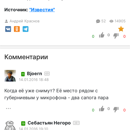
Источник:
"Известия"
Андрей Краснов
52
14905
0
0
0
Комментарии
Bjoern
69
11
14.01.2016 18:48
Когда её уже снимут? Её место рядом с
губерниевым у микрофона - два сапога пара
0
0
0
Себастьян Негоро
361
19
14.01.2016 19:10