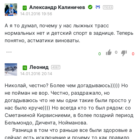
Александр Калиничев
11033
17
14.01.2016 19:56
А я то думал, почему у нас лыжных трасс
нормальных нет и детский спорт в заднице. Теперь
понятно, астматики виноваты.
0
0
0
Леонид
4067
15
14.01.2016 20:14
Николай, честно? Более чем догадываюсь))))) Но
не пойман не вор. Честно, раздражало, но
догадываюсь что не мы одни такие были просто у
нас было круче)))) Но всегда кто то был рядом: со
Сметаниной Кирвисниеми, в более поздний период
Бельмондо, Дичента, Нойманова.
Разница в том что раньше все были здоровые а
сейчас есть исключение и почему то как правило