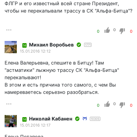
ФЛГР и его известный всей стране Президент,
чтобы не перекапывали трассу в СК "Альфа-Битца"?
0
0
0
Mихаил Воробьев
1771
14
15.01.2016 12:12
Елена Валерьевна, спешите в Битцу! Там
"астматики" лыжную трассу СК "Альфа-Битца"
перекапывают!
В этом и есть причина того самого, с чем Вы
намереваетесь серьезно разобраться.
0
0
0
Николай Кабанен
10305
14
15.01.2016 12:17
Елена Потапова.