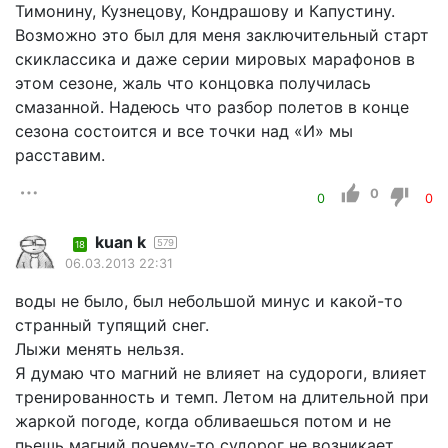
Тимонину, Кузнецову, Кондрашову и Капустину.
Возможно это был для меня заключительный старт
скиклассика и даже серии мировых марафонов в
этом сезоне, жаль что концовка получилась
смазанной. Надеюсь что разбор полетов в конце
сезона состоится и все точки над «И» мы
расставим.
0
0
0
kuan k
579
18
06.03.2013 22:31
воды не было, был небольшой минус и какой-то
странный тупящий снег.
Лыжи менять нельзя.
Я думаю что магний не влияет на судороги, влияет
тренированность и темп. Летом на длительной при
жаркой погоде, когда обливаешься потом и не
пьешь магний почему-то судорог не возникает.