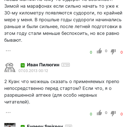
Зимой на марафонах если сильно начать то уже к
30-му километру появляются судороги, по крайней
мере у меня. В прошлые годы судороги начинались
раньше и были сильнее, после летней подготовки в
этом году стали меньше беспокоить, но все равно
бывают.
0
0
0
Иван Пилюгин
3739
16
07.03.2013 00:12
2 Куан: что можешь сказать о применяемых препо
непосредственно перед стартом? Если что, я о
разрешенной аптеке (для особо нервных
читателей).
0
0
0
Evgeny Smirnov
1116