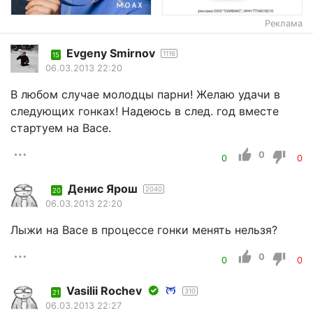
Реклама
Evgeny Smirnov
1116
15
06.03.2013 22:20
В любом случае молодцы парни! Желаю удачи в
следующих гонках! Надеюсь в след. год вместе
стартуем на Васе.
0
0
0
Денис Ярош
2040
20
06.03.2013 22:20
Лыжи на Васе в процессе гонки менять нельзя?
0
0
0
Vasilii Rochev
310
21
06.03.2013 22:27