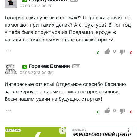
15
07.03.2013 00:38
Говорят накануне был свежак!? Порошки значит не
помогают при таких делах? А структура? В тот год
у тебя была структура из Предаццо, вроде ж
катили на хихте лыжи после свежака при -2.
0
0
0
Горячев Евгений
228
15
07.03.2013 00:39
Интересные отчеты! Отдельное спасибо Василию
за развёрнутое письмо.... многое прояснилось.
Всем нашим удачи на будущих стартах!
0
0
0
РЕКЛАМА
РЕКЛАМА