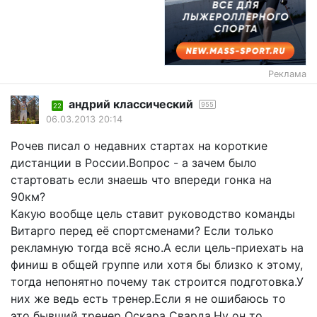
Реклама
андрий классический
955
22
06.03.2013 20:14
Рочев писал о недавних стартах на короткие
дистанции в России.Вопрос - а зачем было
стартовать если знаешь что впереди гонка на
90км?
Какую вообще цель ставит руководство команды
Витарго перед её спортсменами? Если только
рекламную тогда всё ясно.А если цель-приехать на
финиш в общей группе или хотя бы близко к этому,
тогда непонятно почему так строится подготовка.У
них же ведь есть тренер.Если я не ошибаюсь то
это бывший тренер Оскара Сварда.Ну он то