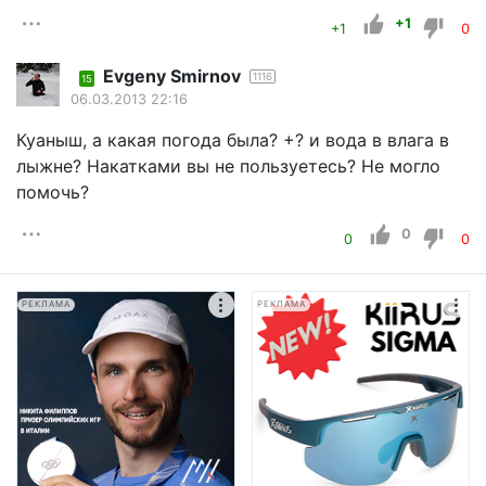
+1
+1
0
Evgeny Smirnov
1116
15
06.03.2013 22:16
Куаныш, а какая погода была? +? и вода в влага в
лыжне? Накатками вы не пользуетесь? Не могло
помочь?
0
0
0
РЕКЛАМА
РЕКЛАМА