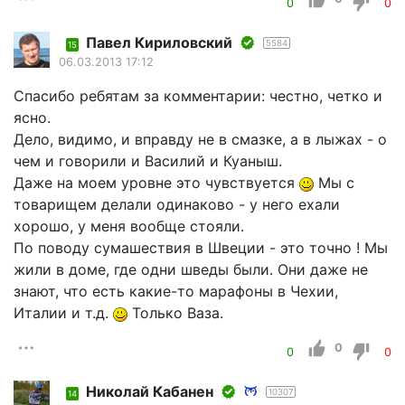
0
0
Павел Кириловский
5584
15
06.03.2013 17:12
Спасибо ребятам за комментарии: честно, четко и
ясно.
Дело, видимо, и вправду не в смазке, а в лыжах - о
чем и говорили и Василий и Куаныш.
Даже на моем уровне это чувствуется
Мы с
товарищем делали одинаково - у него ехали
хорошо, у меня вообще стояли.
По поводу сумашествия в Швеции - это точно ! Мы
жили в доме, где одни шведы были. Они даже не
знают, что есть какие-то марафоны в Чехии,
Италии и т.д.
Только Ваза.
0
0
0
Николай Кабанен
10307
14