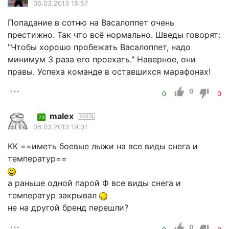
06.03.2013 18:57
Попадание в сотню на Васалоппет очень
престижно. Так что всё нормально. Шведы говорят:
"Чтобы хорошо пробежать Васалоппет, надо
минимум 3 раза его проехать." Наверное, они
правы. Успеха команде в оставшихся марафонах!
0
0
0
malex
20574
23
06.03.2013 19:01
КК ==иметь боевые лыжи на все виды снега и
температур==
а раньше одной парой Ф все виды снега и
температур закрывал
не на другой бренд перешли?
0