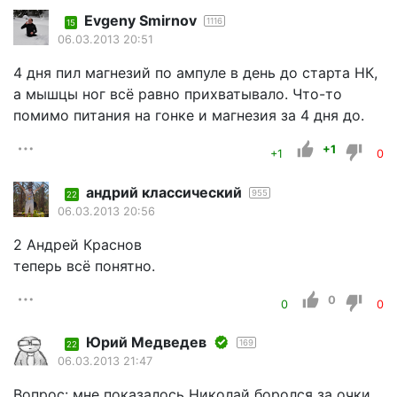
Evgeny Smirnov
1116
15
06.03.2013 20:51
4 дня пил магнезий по ампуле в день до старта НК,
а мышцы ног всё равно прихватывало. Что-то
помимо питания на гонке и магнезия за 4 дня до.
+1
+1
0
андрий классический
955
22
06.03.2013 20:56
2 Андрей Краснов
теперь всё понятно.
0
0
0
Юрий Медведев
169
22
06.03.2013 21:47
Вопрос: мне показалось Николай боролся за очки