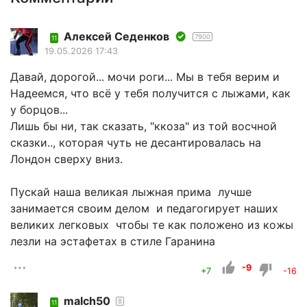
Алексей Седенков
7900
11
19.05.2026 17:43
Давай, дорогой... мочи роги... Мы в тебя верим и
Надеемся, что всё у тебя получится с лыжами, как
у борцов...
Лишь бы ни, так сказать, "ккоза" из той восчной
сказки.., которая чуть не десантировалась на
Лондон сверху вниз.
Пускай наша великая лыжная прима лучше
занимается своим делом и педагогирует наших
великих легковых чтобы те как положено из кожы
лезли на эстафетах в стиле Гаранина
-9
+7
-16
malch50
8
11