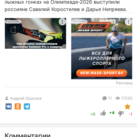
лыжных гонках на Олимпиаде-2026 выступили
россияне Савелий Коростелев и Дарья Непряева.
РЕКЛАМА
РЕКЛАМА
Реклама
Андрей Краснов
17
17250
+4
+5
-1
Комментарии