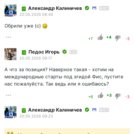
Александр Калиничев
11038
17
20.05.2026 08:49
Обрили уже (с)
+4
+7
-3
Педос Игорь
359
13
20.05.2026 09:17
А что за позиция? Наверное такая - хотим на
международные старты под эгидой Фис, пустите
нас пожалуйста. Так ведь или я ошибаюсь?
+3
+6
-3
Александр Калиничев
11038
17
20.05.2026 09:23