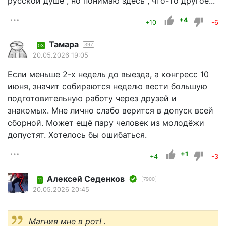
русской душе", но понимаю здесь , что-то другое...
+4
+10
-6
Тамара
397
03
20.05.2026 19:05
Если меньше 2-х недель до выезда, а конгресс 10
июня, значит собираются неделю вести большую
подготовительную работу через друзей и
знакомых. Мне лично слабо верится в допуск всей
сборной. Может ещё пару человек из молодёжи
допустят. Хотелось бы ошибаться.
+1
+4
-3
Алексей Седенков
7900
11
20.05.2026 20:45
Магния мне в рот! .