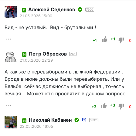
Алексей Седенков
7900
11
21.05.2026 15:00
Вид -:не усталый. Вид - брутальный !
+1
+1
0
Петр Обросков
265
14
21.05.2026 22:29
А как же с перевыборами в лыжной федерации .
Вроде в июне должны были перевыбирать. Или у
Вяльбе сейчас должность не выборная , то-есть
вечная.....Может кто просвятит в данном вопросе.
+3
+3
0
Николай Кабанен
10311
14
22.05.2026 16:05