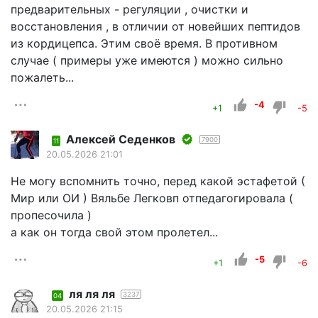
предварительных - регуляции , очистки и
восстановления , в отличии от новейших пептидов
из кордицепса. Этим своё время. В противном
случае ( примеры уже имеются ) можно сильно
пожалеть...
-4
+1
-5
Алексей Седенков
7900
11
20.05.2026 21:01
Не могу вспомнить точно, перед какой эстафетой (
Мир или ОИ ) Вяльбе Легковп отпедагогировала (
пропесочила )
а как он тогда свой этом пролетел...
-5
+1
-6
ля ля ля
3237
04
20.05.2026 21:15