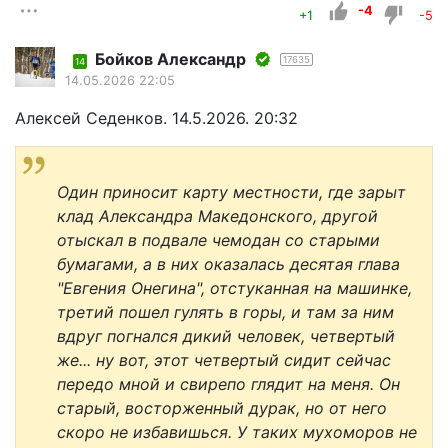
-4
+1
-5
Бойков Александр
17635
14
14.05.2026 22:05
Алексей Седенков. 14.5.2026. 20:32
Один приносит карту местности, где зарыт
клад Александра Македонского, другой
отыскал в подвале чемодан со старыми
бумагами, а в них оказалась десятая глава
"Евгения Онегина", отстуканная на машинке,
третий пошел гулять в горы, и там за ним
вдруг погнался дикий человек, четвертый
же... ну вот, этот четвертый сидит сейчас
передо мной и свирепо глядит на меня. Он
старый, восторженный дурак, но от него
скоро не избавишься. У таких мухоморов не