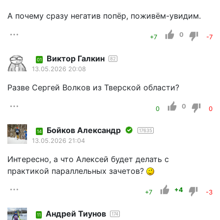
А почему сразу негатив попёр, поживём-увидим.
0
+7
-7
Виктор Галкин
82
01
13.05.2026 20:08
Разве Сергей Волков из Тверской области?
0
0
0
Бойков Александр
17635
14
13.05.2026 21:04
Интересно, а что Алексей будет делать с
практикой параллельных зачетов?
+4
+7
-3
Андрей Тиунов
174
11