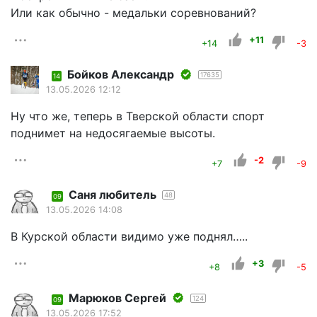
Или как обычно - медальки соревнований?
+11
+14
-3
Бойков Александр
17635
14
13.05.2026 12:12
Ну что же, теперь в Тверской области спорт
поднимет на недосягаемые высоты.
-2
+7
-9
Саня любитель
48
09
13.05.2026 14:08
В Курской области видимо уже поднял…..
+3
+8
-5
Марюков Сергей
124
09
13.05.2026 17:52