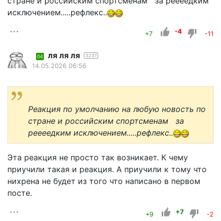
стране и российским спортсменам за реееедким
исключением.....рефлекс..
-4
+7
-11
ля ля ля
3237
04
14.05.2026 06:56
Реакция по умолчанию на любую новость по
стране и российским спортсменам за
реееедким исключением.....рефлекс..
Эта реакция не просто так возникает. К чему
приучили такая и реакция. А приучили к тому что
нихрена не будет из того что написано в первом
посте.
+7
+9
-2