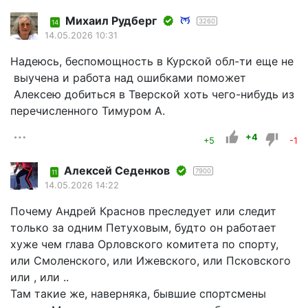
Михаил Рудберг
3260
14
14.05.2026 10:31
Надеюсь, беспомощность в Курской обл-ти еще не
выучена и работа над ошибками поможет
Алексею добиться в Тверской хоть чего-нибудь из
перечисленного Тимуром А.
+4
+5
-1
Алексей Седенков
7900
11
14.05.2026 14:22
Почему Андрей Краснов преследует или следит
только за одним Петуховым, будто он работает
хуже чем глава Орловского комитета по спорту,
или Смоленского, или Ижевского, или Псковского
или , или ..
Там такие же, наверняка, бывшие спортсмены