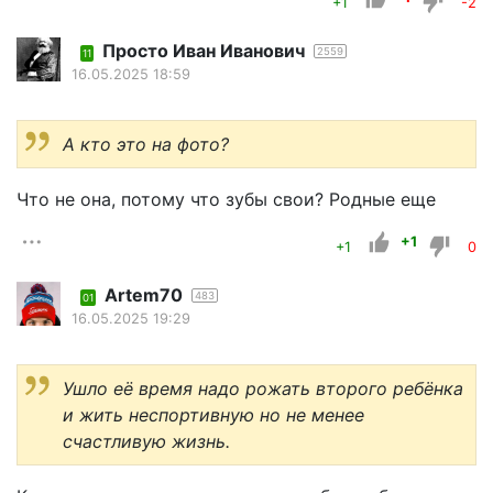
+1
-2
Просто Иван Иванович
2559
11
16.05.2025 18:59
А кто это на фото?
Что не она, потому что зубы свои? Родные еще
+1
+1
0
Artem70
483
01
16.05.2025 19:29
Ушло её время надо рожать второго ребёнка
и жить неспортивную но не менее
счастливую жизнь.