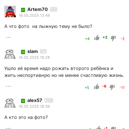
Artem70
483
01
16.05.2025 13:49
А что фото на лыжную тему не было?
+2
+4
-2
slam
671
10
16.05.2025 16:28
Ушло её время надо рожать второго ребёнка и
жить неспортивную но не менее счастливую жизнь.
-6
+5
-11
alex57
7308
10
16.05.2025 18:39
А кто это на фото?
-1