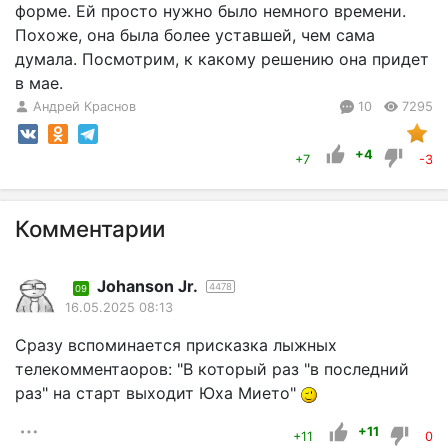
форме. Ей просто нужно было немного времени.
Похоже, она была более уставшей, чем сама
думала. Посмотрим, к какому решению она придет
в мае.
Андрей Краснов
10
7295
+4
+7
-3
Комментарии
Johanson Jr.
4478
09
16.05.2025 08:13
Сразу вспоминается присказка лыжных
телекомментаоров: "В который раз "в последний
раз" на старт выходит Юха Мието"
+11
+11
0