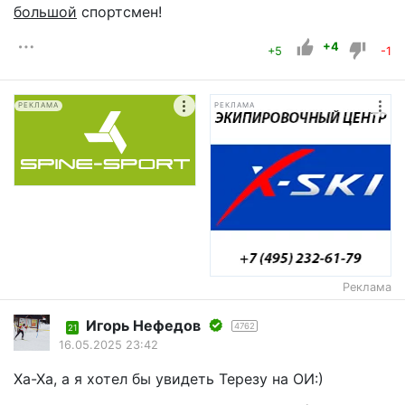
большой
спортсмен!
+4
+5
-1
РЕКЛАМА
РЕКЛАМА
Реклама
Игорь Нефедов
4762
21
16.05.2025 23:42
Ха-Ха, а я хотел бы увидеть Терезу на ОИ:)