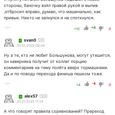
стороны, баночку взял правой рукой и выпив
,отбросил вправо, думаю, что машинально, как
привык. Никто не запнулся и не споткнулся.
+4
+10
-6
svan0
975
11
20.01.2025 09:44
Ну а те, кто не любит Большунова, могут утешится,
он наверняка получит от коллег порцию
комментариев на тему полёта вверх тормашками.
Да и по поводу перехода финиша пешком тоже.
-4
+4
-8
alex57
7308
10
20.01.2025 11:14
А что говорят правила соревнований? Пререход