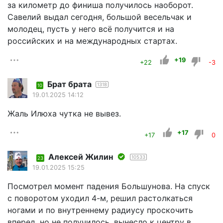
за километр до финиша получилось наоборот.
Савелий выдал сегодня, большой весельчак и
молодец, пусть у него всё получится и на
российских и на международных стартах.
+19
+22
-3
Брат брата
1318
10
19.01.2025 14:12
Жаль Илюха чутка не вывез.
+17
+17
0
Алексей Жилин
10533
23
19.01.2025 15:25
Посмотрел момент падения Большунова. На спуск
с поворотом уходил 4-м, решил растолкаться
ногами и по внутреннему радиусу проскочить
вперед, но не получилось, вынесло к центру в