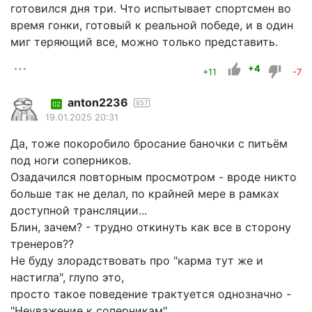
готовился дня три. Что испытывает спортсмен во
время гонки, готовый к реальной победе, и в один
миг теряющий все, можно только представить.
+4
+11
-7
anton2236
857
02
19.01.2025 20:31
Да, тоже покоробило бросание баночки с питьём
под ноги соперников.
Озадачился повторным просмотром - вроде никто
больше так не делал, по крайней мере в рамках
доступной трансляции...
Блин, зачем? - трудно откинуть как все в сторону
тренеров??
Не буду злорадствовать про "карма тут же и
настигла", глупо это,
просто такое поведение трактуется однозначно -
"Неуважение к соперникам".