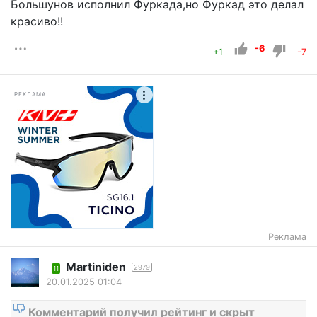
Большунов исполнил Фуркада,но Фуркад это делал
красиво!!
-6
+1
-7
РЕКЛАМА
Реклама
Martiniden
2979
11
20.01.2025 01:04
Комментарий получил рейтинг и скрыт