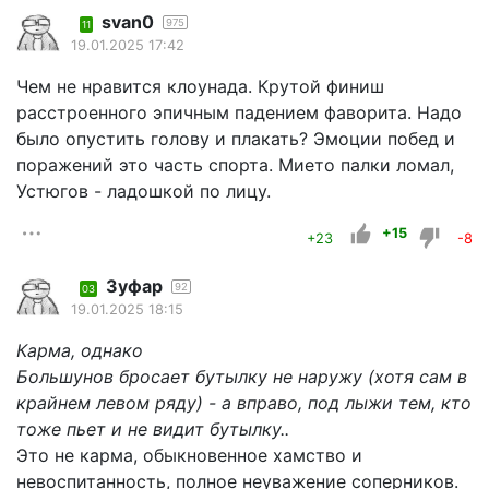
svan0
975
11
19.01.2025 17:42
Чем не нравится клоунада. Крутой финиш
расстроенного эпичным падением фаворита. Надо
было опустить голову и плакать? Эмоции побед и
поражений это часть спорта. Мието палки ломал,
Устюгов - ладошкой по лицу.
+15
+23
-8
Зуфар
92
03
19.01.2025 18:15
Карма, однако
Большунов бросает бутылку не наружу (хотя сам в
крайнем левом ряду) - а вправо, под лыжи тем, кто
тоже пьет и не видит бутылку..
Это не карма, обыкновенное хамство и
невоспитанность, полное неуважение соперников.