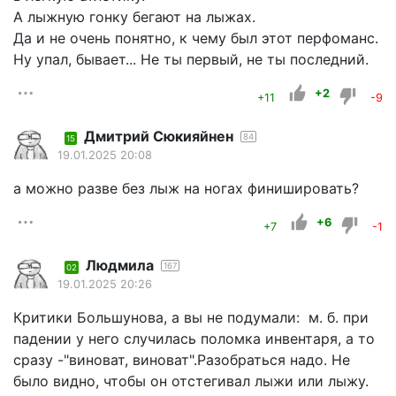
А лыжную гонку бегают на лыжах.
Да и не очень понятно, к чему был этот перфоманс.
Ну упал, бывает... Не ты первый, не ты последний.
+2
+11
-9
Дмитрий Сюкияйнен
84
15
19.01.2025 20:08
а можно разве без лыж на ногах финишировать?
+6
+7
-1
Людмила
167
02
19.01.2025 20:26
Критики Большунова, а вы не подумали: м. б. при
падении у него случилась поломка инвентаря, а то
сразу -"виноват, виноват".Разобраться надо. Не
было видно, чтобы он отстегивал лыжи или лыжу.