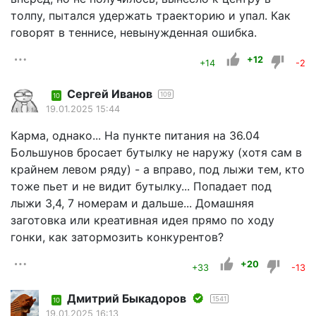
толпу, пытался удержать траекторию и упал. Как
говорят в теннисе, невынужденная ошибка.
+12
+14
-2
Сергей Иванов
109
10
19.01.2025 15:44
Карма, однако... На пункте питания на 36.04
Большунов бросает бутылку не наружу (хотя сам в
крайнем левом ряду) - а вправо, под лыжи тем, кто
тоже пьет и не видит бутылку... Попадает под
лыжи 3,4, 7 номерам и дальше... Домашняя
заготовка или креативная идея прямо по ходу
гонки, как затормозить конкурентов?
+20
+33
-13
Дмитрий Быкадоров
1541
10
19.01.2025 16:13