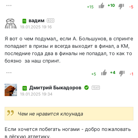
+10
+15
-5
вадим
820
11
19.01.2025 19:16
Я вот о чем подумал,, если А. Большунов, в спринте
попадает в призы и всегда выходит в финал, а КМ,
последние года два в финалы не попадал, то как то
боязно за наш спринт.
+4
+5
-1
Дмитрий Быкадоров
1541
10
19.01.2025 19:34
Чем не нравится клоунада
Если хочется побегать ногами - добро пожаловать
в лёгкую атлетику.