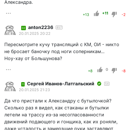
Александра.
+11
+13
-2
anton2236
857
02
20.01.2025 20:22
Пересмотрите кучу трансляций с КМ, ОИ - никто
не бросает баночку под ноги соперникам...
Ноу-хау от Большунова?
0
+8
-8
Сергей Иванов-Латгальский
54
11
20.01.2025 21:23
Да что пристали к Александру с бутылочкой?
Сколько раз я видел, как стаканы и бутылки
летели на трассу из-за несогласованности
движений подающего и гонщика, как их роняли,
даже усталость и замерзшие руки заставляют