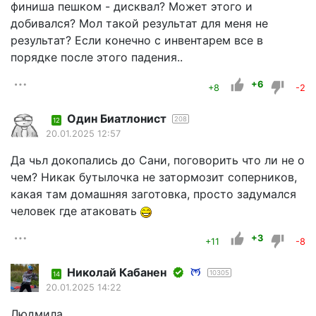
финиша пешком - дисквал? Может этого и
добивался? Мол такой результат для меня не
результат? Если конечно с инвентарем все в
порядке после этого падения..
+6
+8
-2
Один Биатлонист
208
12
20.01.2025 12:57
Да чьл докопались до Сани, поговорить что ли не о
чем? Никак бутылочка не затормозит соперников,
какая там домашняя заготовка, просто задумался
человек где атаковать
+3
+11
-8
Николай Кабанен
10305
14
20.01.2025 14:22
Людмила