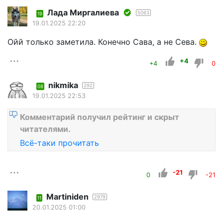
Лада Миргалиева
5063
19
19.01.2025 22:20
Ойй только заметила. Конечно Сава, а не Сева.
+4
+4
0
nikmika
292
08
19.01.2025 22:53
Комментарий получил рейтинг и скрыт
читателями.
Всё-таки прочитать
-21
0
-21
Martiniden
2979
11
20.01.2025 01:00