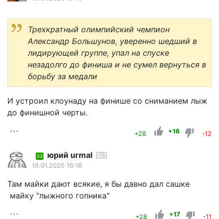
Трехкратный олимпийский чемпион
Александр Большунов, уверенно шедший в
лидирующей группе, упал на спуске
незадолго до финиша и не сумел вернуться в
борьбу за медали
И устроил клоунаду на финише со сниманием лыж
до финишной черты.
+16
+28
-12
юрий urmal
178
03
19.01.2025 16:16
Там майки дают всякие, я бы давно дал сашке
майку "лыжного гопника"
+17
+28
-11