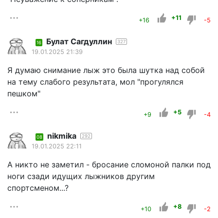
+11
+16
-5
Булат Сагдуллин
327
16
19.01.2025 21:39
Я думаю снимание лыж это была шутка над собой
на тему слабого результата, мол "прогулялся
пешком"
+5
+9
-4
nikmika
292
08
19.01.2025 22:11
А никто не заметил - бросание сломоной палки под
ноги сзади идущих лыжников другим
спортсменом...?
+8
+10
-2