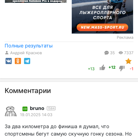
Реклама
Полные результаты
Андрей Краснов
35
7337
+12
+13
-1
Комментарии
bruno
1584
09
19.01.2025 14:03
За два километра до финиша я думал, что
спортсмены бегут самую скучную гонку сезона. Но