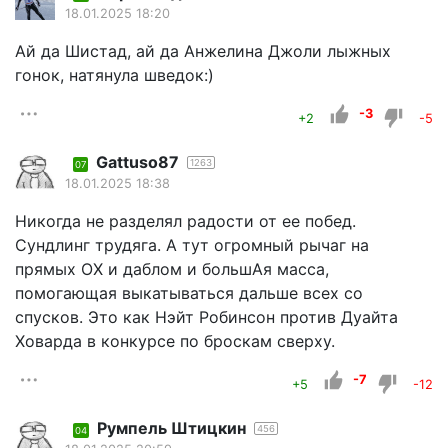
18.01.2025 18:20
Ай да Шистад, ай да Анжелина Джоли лыжных
гонок, натянула шведок:)
-3
+2
-5
Gattuso87
1263
07
18.01.2025 18:38
Никогда не разделял радости от ее побед.
Сундлинг трудяга. А тут огромный рычаг на
прямых ОХ и даблом и большАя масса,
помогающая выкатываться дальше всех со
спусков. Это как Нэйт Робинсон против Дуайта
Ховарда в конкурсе по броскам сверху.
-7
+5
-12
Румпель Штицкин
456
04