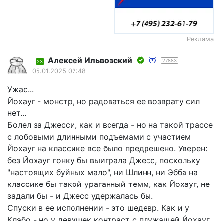
Реклама
Алексей Ильвовский
27883
23
05.01.2025 02:48
Ужас...
Йохауг - монстр, но радоваться ее возврату сил
нет...
Болел за Джесси, как и всегда - но на такой трассе
с лобовыми длинными подъемами с участием
Йохауг на классике все было предрешено. Уверен:
без Йохауг гонку бы выиграла Джесс, поскольку
"настоящих буйных мало", ни Шлинн, ни Эбба на
классике бы такой ураганный темм, как Йохауг, не
задали бы - и Джесс удержалась бы.
Спуски в ее исполнении - это шедевр. Как и у
Клэбо - но у девушек контраст с плужащей Йохауг