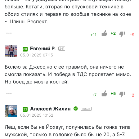
больше. Кстати, вторая по спусковой технике в
обоих стилях и первая по вообще технике на коне
- Шлинн. Респект.
+2
+11
-9
Евгений Р.
241
08
05.01.2025 07:15
Болею за Джесс,но с её травмой, она ничего не
смогла показать. И победа в ТДС пролетает мимо.
Но боец до мозга костей!
+5
+7
-2
Алексей Жилин
10535
23
05.01.2025 10:52
Лёш, если бы не Йохауг, получилась бы гонка типа
мужской, только в головке было бы не 20, а 5-7.