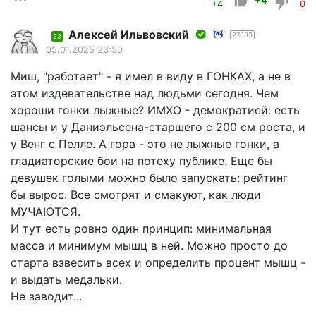
+4
+4
0
Алексей Ильвовский
27883
23
05.01.2025 23:50
Миш, "работает" - я имел в виду в ГОНКАХ, а не в
этом издевательстве над людьми сегодня. Чем
хороши гонки лыжные? ИМХО - демократией: есть
шансы и у Даниэльсена-старшего с 200 см роста, и
у Венг с Пелле. А гора - это не лыжные гонки, а
гладиаторские бои на потеху публике. Еще бы
девушек голыми можно было запускать: рейтинг
бы вырос. Все смотрят и смакуют, как люди
МУЧАЮТСЯ.
И тут есть ровно один принцип: минимальная
масса и минимум мышц в ней. Можно просто до
старта взвесить всех и определить процент мышц -
и выдать медальки.
Не заводит...