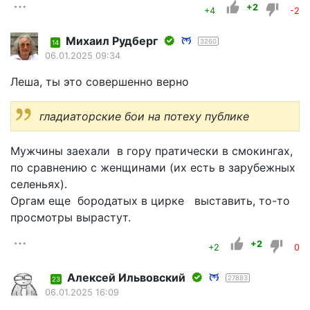
+2
+4
-2
Михаил Рудберг
3260
14
06.01.2025 09:34
Леша, ты это совершенно верно
гладиаторские бои на потеху публике
Мужчины заехали в гору пратически в смокингах,
по сравнению с женщинами (их есть в зарубежных
селеньях).
Оргам еще бородатых в цирке выставить, то-то
просмотры вырастут.
+2
+2
0
Алексей Ильвовский
27883
23
06.01.2025 16:09