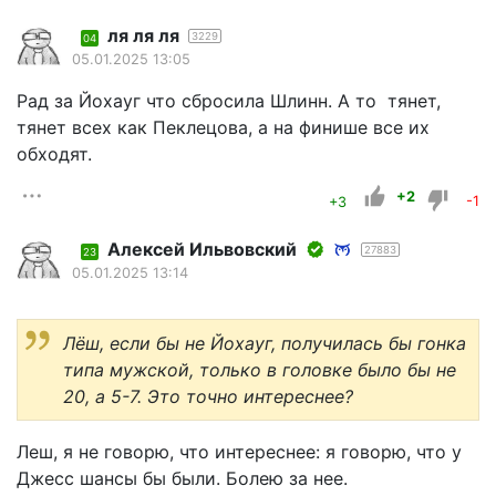
ля ля ля
3229
04
05.01.2025 13:05
Рад за Йохауг что сбросила Шлинн. А то тянет,
тянет всех как Пеклецова, а на финише все их
обходят.
+2
+3
-1
Алексей Ильвовский
27883
23
05.01.2025 13:14
Лёш, если бы не Йохауг, получилась бы гонка
типа мужской, только в головке было бы не
20, а 5-7. Это точно интереснее?
Леш, я не говорю, что интереснее: я говорю, что у
Джесс шансы бы были. Болею за нее.