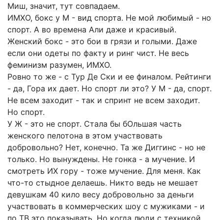
Миш, значит, тут совпадаем.
ИМХО, бокс у М - вид спорта. Не мой любимый - но
спорт. А во времена Али даже и красивый.
Женский бокс - это бои в грязи и голыми. Даже
если они одеты по факту и ринг чист. Не весь
феминизм разумен, ИМХО.
Ровно то же - с Тур Де Ски и ее финалом. Рейтинги
- да, Гора их дает. Но спорт ли это? У М - да, спорт.
Не всем заходит - так и спринт не всем заходит.
Но спорт.
У Ж - это не спорт. Стала бы бОльшая часть
женского пелотона в этом участвовать
добровольно? Нет, конечно. Та же Диггинс - но не
только. Но вынуждены. Не гонка - а мучение. И
смотреть ИХ гору - тоже мучение. Для меня. Как
что-то стыдное делаешь. Никто ведь не мешает
девушкам 40 кило весу добровольно за деньги
участвовать в коммерческих шоу с мужиками - и
по ТВ это показывать. Но когда люди с техникой,