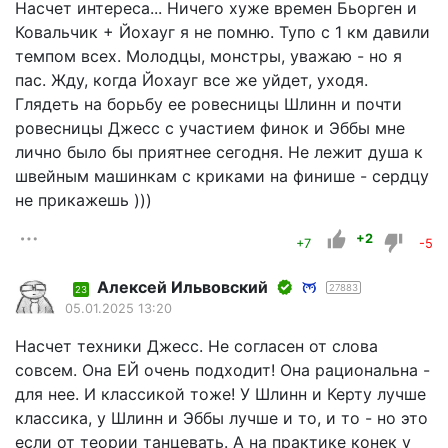
Насчет интереса... Ничего хуже времен Бьорген и
Ковальчик + Йохауг я не помню. Тупо с 1 км давили
темпом всех. Молодцы, монстры, уважаю - но я
пас. Жду, когда Йохауг все же уйдет, уходя.
Глядеть на борьбу ее ровесницы Шлинн и почти
ровесницы Джесс с участием финок и Эббы мне
лично было бы приятнее сегодня. Не лежит душа к
швейным машинкам с криками на финише - сердцу
не прикажешь )))
+2
+7
-5
Алексей Ильвовский
27883
23
05.01.2025 13:20
Насчет техники Джесс. Не согласен от слова
совсем. Она ЕЙ очень подходит! Она рациональна -
для нее. И классикой тоже! У Шлинн и Керту лучше
классика, у Шлинн и Эббы лучше и то, и то - но это
если от теории танцевать. А на практике конек у