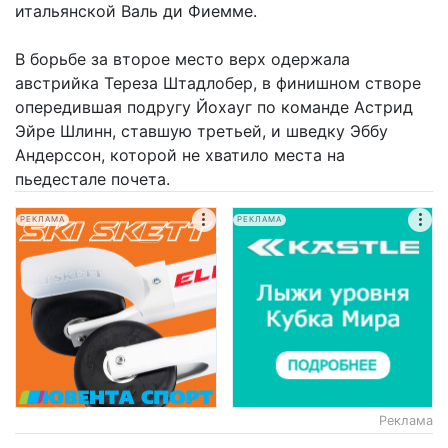
итальянской Валь ди Фиемме.
В борьбе за второе место верх одержала
австрийка Тереза Штадлобер, в финишном створе
опередившая подругу Йохауг по команде Астрид
Эйре Шлинн, ставшую третьей, и шведку Эббу
Андерссон, которой не хватило места на
пьедестале почета.
РЕКЛАМА
РЕКЛАМА
Реклама