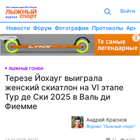
Войти
Новости
Форум
Фотографии
Протоколы
Архи
РЕКЛАМА
ЛЫЖНЫЕ ГОНКИ
Терезе Йохауг выиграла
женский скиатлон на VI этапе
Тур де Ски 2025 в Валь ди
Фиемме
Андрей Краснов
Журнал "Лыжный спорт"
04.01.2025 19:00
22
8195