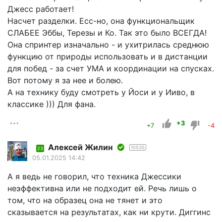
Джесс работает!
Насчет разделки. Есс-но, она функциональщик
СЛАБЕЕ Эббы, Терезы и Ко. Так это было ВСЕГДА!
Она спринтер изначально - и ухитрилась среднюю
функцию от природы использовать и в дистанции
для побед - за счет УМА и координации на спусках.
Вот потому я за нее и болею.
А на технику буду смотреть у Йоси и у Ииво, в
классике ))) Для фана.
+3
+7
-4
Алексей Жилин
10535
23
05.01.2025 14:42
А я ведь не говорил, что техника Джессики
неэффективна или не подходит ей. Речь лишь о
том, что на образец она не тянет и это
сказывается на результатах, как ни крути. Диггинс