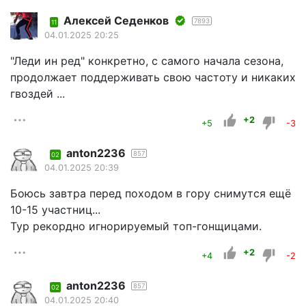
Алексей Седенков
7893
11
04.01.2025 20:25
"Леди ин ред" конкретно, с самого начала сезона,
продолжает поддерживать свою частоту и никаких
гвоздей ...
+2
+5
-3
anton2236
857
02
04.01.2025 20:39
Боюсь завтра перед походом в гору снимутся ещё
10-15 участниц...
Тур рекордно игнорируемый топ-гонщицами.
+2
+4
-2
anton2236
857
02
04.01.2025 20:40