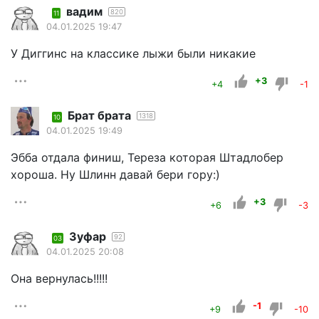
вадим
820
11
04.01.2025 19:47
У Диггинс на классике лыжи были никакие
+3
+4
-1
Брат брата
1318
10
04.01.2025 19:49
Эбба отдала финиш, Тереза которая Штадлобер
хороша. Ну Шлинн давай бери гору:)
+3
+6
-3
Зуфар
92
03
04.01.2025 20:08
Она вернулась!!!!!
-1
+9
-10