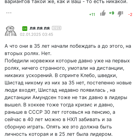
вариантов такой же, как и Ваш - то есть никакой.
+9
+11
-2
ля ля ля
3228
04
02.01.2025 03:45
А что они в 35 лет начали побеждать а до этого, на
вторых ролях. Нет.
Победили норвежки которые давно уже на первых
ролях, ничего странного, умотали на дистанции,
никаких ускорений. В спринте Клебо, шведки,
Шистад никому из них за 35 нет, постепенно новые
люди входят, Шистад недавно появилась , на
дистанции Амундсен тоже не так давно в лидеры
вышел. В хоккее тоже тогда кризис и давно,
раньше в СССР 30 лет готовься на пенсию, а
сейчас в 40 лет можно в НХЛ забивать и за
сборную играть. Опять же это должна быть
личность которая и в 25 лет была лидером.