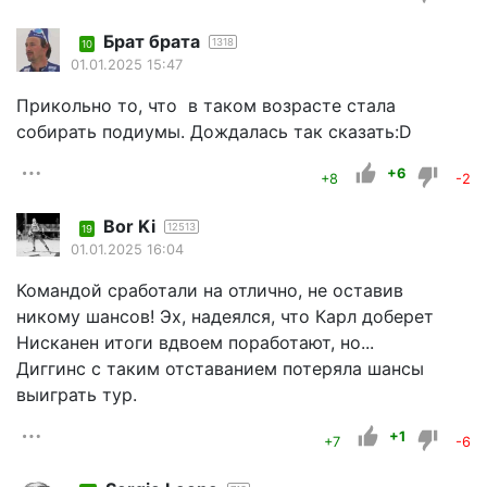
Брат брата
1318
10
01.01.2025 15:47
Прикольно то, что в таком возрасте стала
собирать подиумы. Дождалась так сказать:D
+6
+8
-2
Bor Ki
12513
19
01.01.2025 16:04
Командой сработали на отлично, не оставив
никому шансов! Эх, надеялся, что Карл доберет
Нисканен итоги вдвоем поработают, но...
Диггинс с таким отставанием потеряла шансы
выиграть тур.
+1
+7
-6