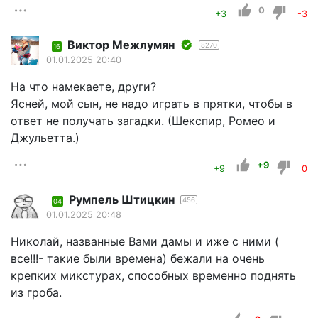
0
+3
-3
Виктор Межлумян
8270
16
01.01.2025 20:40
На что намекаете, други?
Ясней, мой сын, не надо играть в прятки, чтобы в
ответ не получать загадки. (Шекспир, Ромео и
Джульетта.)
+9
+9
0
Румпель Штицкин
456
04
01.01.2025 20:48
Николай, названные Вами дамы и иже с ними (
все!!!- такие были времена) бежали на очень
крепких микстурах, способных временно поднять
из гроба.