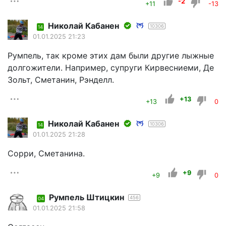
-2
+11
-13
Николай Кабанен
10306
14
01.01.2025 21:23
Румпель, так кроме этих дам были другие лыжные
долгожители. Например, супруги Кирвесниеми, Де
Зольт, Сметанин, Рэнделл.
+13
+13
0
Николай Кабанен
10306
14
01.01.2025 21:28
Сорри, Сметанина.
+9
+9
0
Румпель Штицкин
456
04
01.01.2025 21:58