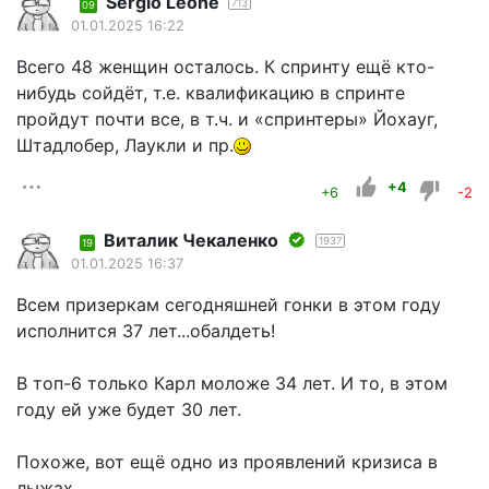
Sergio Leone
713
09
01.01.2025 16:22
Всего 48 женщин осталось. К спринту ещё кто-
нибудь сойдёт, т.е. квалификацию в спринте
пройдут почти все, в т.ч. и «спринтеры» Йохауг,
Штадлобер, Лаукли и пр.
+4
+6
-2
Виталик Чекаленко
1937
19
01.01.2025 16:37
Всем призеркам сегодняшней гонки в этом году
исполнится 37 лет...обалдеть!
В топ-6 только Карл моложе 34 лет. И то, в этом
году ей уже будет 30 лет.
Похоже, вот ещё одно из проявлений кризиса в
лыжах.