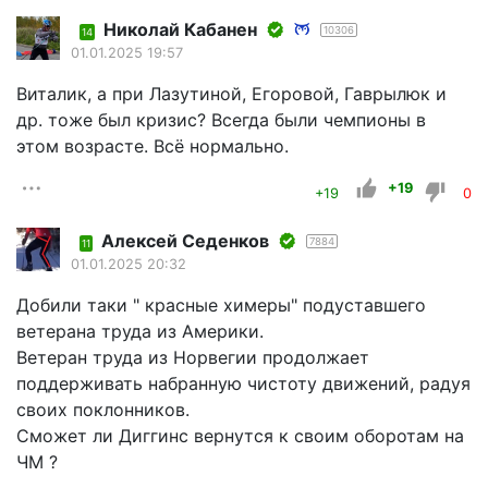
Николай Кабанен
10306
14
01.01.2025 19:57
Виталик, а при Лазутиной, Егоровой, Гаврылюк и
др. тоже был кризис? Всегда были чемпионы в
этом возрасте. Всё нормально.
+19
+19
0
Алексей Седенков
7884
11
01.01.2025 20:32
Добили таки " красные химеры" подуставшего
ветерана труда из Америки.
Ветеран труда из Норвегии продолжает
поддерживать набранную чистоту движений, радуя
своих поклонников.
Сможет ли Диггинс вернутся к своим оборотам на
ЧМ ?