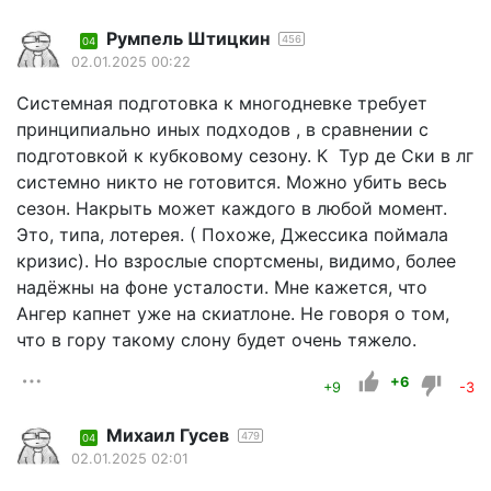
Румпель Штицкин
456
04
02.01.2025 00:22
Системная подготовка к многодневке требует
принципиально иных подходов , в сравнении с
подготовкой к кубковому сезону. К Тур де Ски в лг
системно никто не готовится. Можно убить весь
сезон. Накрыть может каждого в любой момент.
Это, типа, лотерея. ( Похоже, Джессика поймала
кризис). Но взрослые спортсмены, видимо, более
надёжны на фоне усталости. Мне кажется, что
Ангер капнет уже на скиатлоне. Не говоря о том,
что в гору такому слону будет очень тяжело.
+6
+9
-3
Михаил Гусев
479
04
02.01.2025 02:01