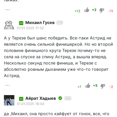
+2
+13
-11
Михаил Гусев
479
04
01.01.2025 17:32
А у Терезе был шанс победить. Все-таки Астрид не
является очень сильной финишеркой. Но но второй
половине финишного круга Терезе почему-то не
села на спуске за спину Астрид, а вышла вперед.
Несколько секунд после финиша, и Терезе с
абсолютно ровным дыханием уже что-то говорит
Астрид.
+5
+7
-2
Айрат Хадыев
493
20
01.01.2025 18:04
да ,Михаил, она просто кайфует от гонок, все, что