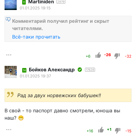
Martiniden
2979
11
01.01.2025 19:15
Комментарий получил рейтинг и скрыт
читателями.
Всё-таки прочитать
-26
+6
-32
Бойков Александр
17628
14
01.01.2025 19:37
Рад за двух норвежских бабушек!!
В свой - то паспорт давно смотрели, юноша вы
наш? 😁
+1
+16
-15