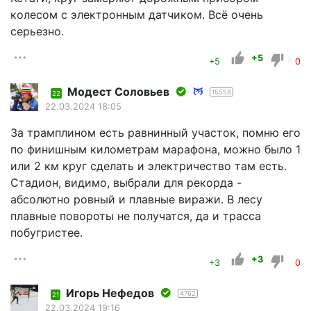
колесом с электронным датчиком. Всё очень
серьезно.
+5
+5
0
Модест Соловьев
15558
22
22.03.2024 18:05
За трамплином есть равнинный участок, помню его
по финишным километрам марафона, можно было 1
или 2 км круг сделать и электричество там есть.
Стадион, видимо, выбрали для рекорда -
абсолютно ровный и плавные виражи. В лесу
плавные повороты не получатся, да и трасса
побугристее.
+3
+3
0
Игорь Нефедов
4762
21
22.03.2024 19:16