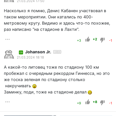
21.03.2024 17:50
Насколько я помню, Денис Кабанен участвовал в
таком мероприятии. Они катались по 400-
метровому кругу. Видимо и здесь что-то похожее,
раз написано "на стадионе в Лахти".
+2
+3
-1
Johanson Jr.
4484
09
21.03.2024 18:18
А какой-то литовец тоже по стадиону 100 км
пробежал с очередным рекордом Гиннесса, но это
же тоска зеленая по стадиону столько
накручивать
Заминку, поди, тоже на стадионе делал
+8
+9
-1