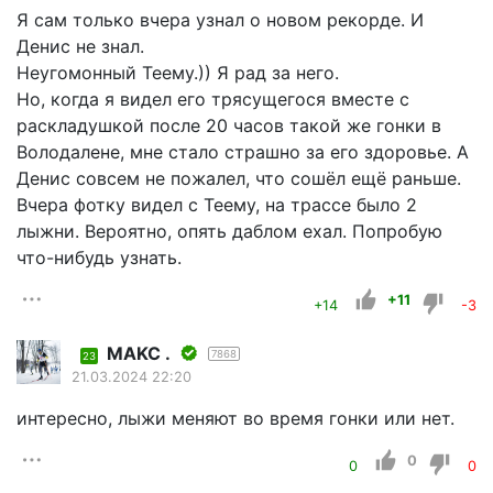
Я сам только вчера узнал о новом рекорде. И
Денис не знал.
Неугомонный Теему.)) Я рад за него.
Но, когда я видел его трясущегося вместе с
раскладушкой после 20 часов такой же гонки в
Володалене, мне стало страшно за его здоровье. А
Денис совсем не пожалел, что сошёл ещё раньше.
Вчера фотку видел с Теему, на трассе было 2
лыжни. Вероятно, опять даблом ехал. Попробую
что-нибудь узнать.
+11
+14
-3
MAKC .
7868
23
21.03.2024 22:20
интересно, лыжи меняют во время гонки или нет.
0
0
0