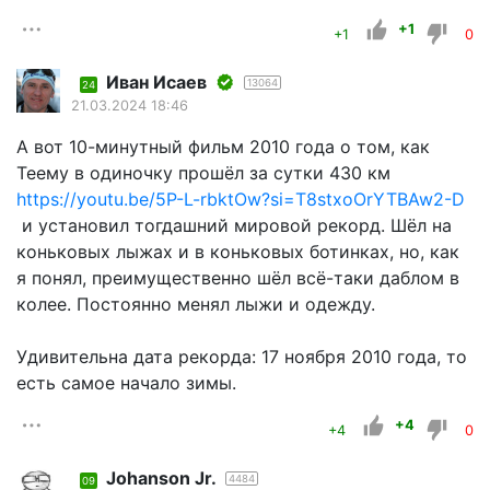
+1
+1
0
Иван Исаев
13064
24
21.03.2024 18:46
А вот 10-минутный фильм 2010 года о том, как
Теему в одиночку прошёл за сутки 430 км
https://youtu.be/5P-L-rbktOw?si=T8stxoOrYTBAw2-D
и установил тогдашний мировой рекорд. Шёл на
коньковых лыжах и в коньковых ботинках, но, как
я понял, преимущественно шёл всё-таки даблом в
колее. Постоянно менял лыжи и одежду.
Удивительна дата рекорда: 17 ноября 2010 года, то
есть самое начало зимы.
+4
+4
0
Johanson Jr.
4484
09