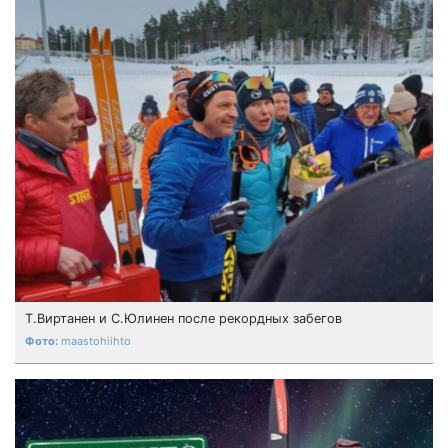
Т.Виртанен и С.Юлинен после рекордных забегов
maastohiihto