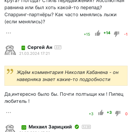
круга? Погода? Стиль передвижения? Абсолютная
равнина или был хоть какой-то перепад?
Спарринг-партнёры? Как часто менялись лыжи
(если менялись)?
+14
+15
-1
Сергей Ан
337
11
21.03.2024 17:21
Ждём комментария Николая Кабанена - он
наверняка знает какие-то подробности
Да,интересно было бы. Почти полтыщи км ! Пипец
любитель !
+3
+3
0
Михаил Зарицкий
5238
23