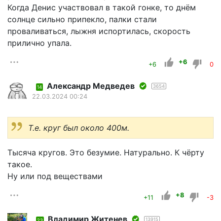
Когда Денис участвовал в такой гонке, то днём
солнце сильно припекло, палки стали
проваливаться, лыжня испортилась, скорость
прилично упала.
+6
+6
0
Александр Медведев
3654
14
22.03.2024 00:24
Т.е. круг был около 400м.
Тысяча кругов. Это безумие. Натурально. К чёрту
такое.
Ну или под веществами
+8
+11
-3
Владимир Житенев
13915
23