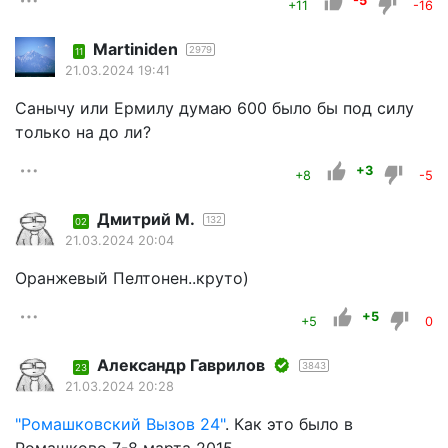
-5
+11
-16
Martiniden
2979
11
21.03.2024 19:41
Санычу или Ермилу думаю 600 было бы под силу
только на до ли?
+3
+8
-5
Дмитрий М.
132
02
21.03.2024 20:04
Оранжевый Пелтонен..круто)
+5
+5
0
Александр Гаврилов
3843
23
21.03.2024 20:28
"Ромашковский Вызов 24"
. Как это было в