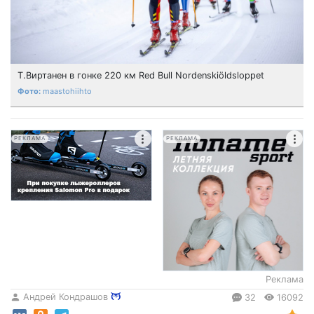
Т.Виртанен в гонке 220 км Red Bull Nordenskiöldsloppet
maastohiihto
РЕКЛАМА
РЕКЛАМА
Реклама
Андрей Кондрашов
32
16092