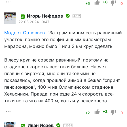
+6
+6
0
Игорь Нефедов
4762
21
22.03.2024 19:47
Модест Соловьев
"За трамплином есть равнинный
участок, помню его по финишным километрам
марафона, можно было 1 или 2 км круг сделать"
В лесу круг не совсем равнинный, поэтому на
стадионе скорость все-таки больше. Насчет
плавных виражей, мне они таковыми не
показались, когда прошлой зимой я бежал "спринт
пенсионеров", 400 м на Олимпийском стадионе
Хельсинки. Правда, при езде 24 ч скорость все-
таки не та что на 400 м, хоть и у пенсионера.
+2
+2
0
Иван Исаев
13064
24