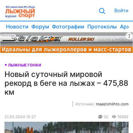
Войти
Новости
Форум
Фотографии
Протоколы
Архи
РЕКЛАМА
ЛЫЖНЫЕ ГОНКИ
Новый суточный мировой
рекорд в беге на лыжах – 475,88
км
Источник:
maastohiihto.com
21.03.2024 15:27
32
16092