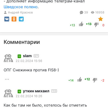
- дополняет информацию телеграм-канал
Шведское полено
.
Андрей Краснов
39
16958
+13
+13
0
Комментарии
slam
671
10
22.02.2024 15:56
ОПГ Снежинка против FIS8-)
+12
+14
-2
уткин михаил
723
16
22.02.2024 16:26
Как бы там ни было, хотелось бы отметить