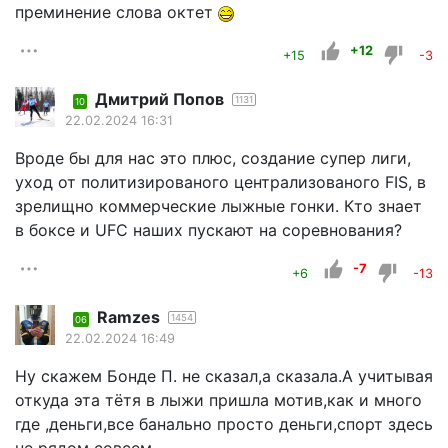
преминение слова октет
+12
+15
-3
Дмитрий Попов
1131
10
22.02.2024 16:31
Вроде бы для нас это плюс, создание супер лиги,
уход от политизированого централизованого FIS, в
зрелищно коммерческие лыжные гонки. Кто знает
в боксе и UFC наших пускают на соревнования?
-7
+6
-13
Ramzes
1454
06
22.02.2024 16:49
Ну скажем Бонде П. не сказал,а сказала.А учитывая
откуда эта тётя в лыжи пришла мотив,как и много
где ,деньги,все банально просто деньги,спорт здесь