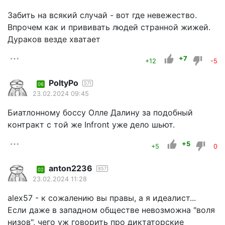
Забить на всякий случай - вот где невежество.
Впрочем как и прививать людей странной жижей.
Дураков везде хватает
+7
+12
-5
PoltyPo
571
06
23.02.2024 09:45
Биатлонному боссу Олле Далину за подобный
контракт с той же Infront уже дело шьют.
+5
+5
0
anton2236
857
02
23.02.2024 11:28
alex57 - к сожалению вы правы, а я идеалист...
Если даже в западном обществе невозможна "воля
низов", чего уж говорить про диктаторские