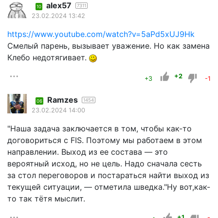
alex57
7311
10
23.02.2024 13:42
https://www.youtube.com/watch?v=5aPd5xUJ9Hk
Смелый парень, вызывает уважение. Но как замена
Клебо недотягивает.
+2
+3
-1
Ramzes
1454
06
23.02.2024 14:00
"Наша задача заключается в том, чтобы как-то
договориться с FIS. Поэтому мы работаем в этом
направлении. Выход из ее состава — это
вероятный исход, но не цель. Надо сначала сесть
за стол переговоров и постараться найти выход из
текущей ситуации, — отметила шведка."Ну вот,как-
то так тётя мыслит.
+1