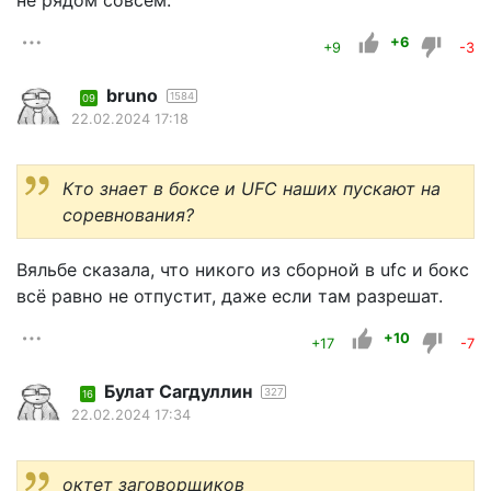
не рядом совсем.
+6
+9
-3
bruno
1584
09
22.02.2024 17:18
Кто знает в боксе и UFC наших пускают на
соревнования?
Вяльбе сказала, что никого из сборной в ufc и бокс
всё равно не отпустит, даже если там разрешат.
+10
+17
-7
Булат Сагдуллин
327
16
22.02.2024 17:34
октет заговорщиков