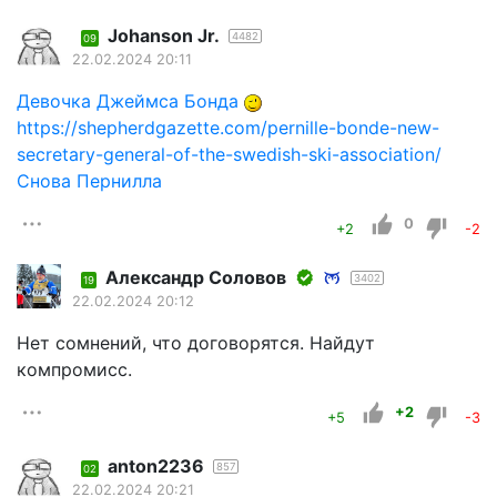
Johanson Jr.
4482
09
22.02.2024 20:11
Девочка Джеймса Бонда
https://shepherdgazette.com/pernille-bonde-new-
secretary-general-of-the-swedish-ski-association/
Снова Пернилла
0
+2
-2
Александр Соловов
3402
19
22.02.2024 20:12
Нет сомнений, что договорятся. Найдут
компромисс.
+2
+5
-3
anton2236
857
02
22.02.2024 20:21