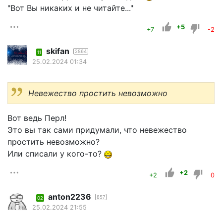
"Вот Вы никаких и не читайте..."
+5
+7
-2
skifan
2864
11
25.02.2024 01:34
Невежество простить невозможно
Вот ведь Перл!
Это вы так сами придумали, что невежество
простить невозможно?
Или списали у кого-то?
+2
+2
0
anton2236
857
02
25.02.2024 21:55