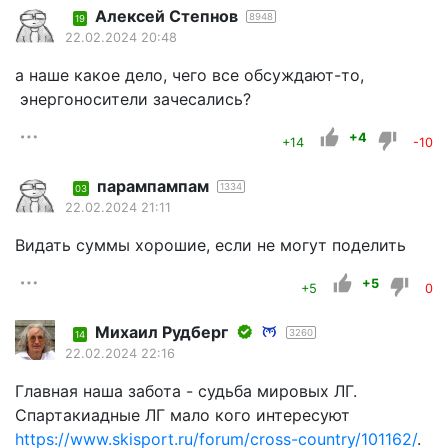
Алексей Степнов
8948
19
22.02.2024 20:48
а наше какое дело, чего все обсуждают-то,
энергоносители зачесались?
+4
+14
-10
парампампам
1334
03
22.02.2024 21:11
Видать суммы хорошие, если не могут поделить
+5
+5
0
Михаил Рудберг
3260
14
22.02.2024 22:16
Главная наша забота - судьба мировых ЛГ.
Спартакиадные ЛГ мало кого интересуют
https://www.skisport.ru/forum/cross-country/101162/
.