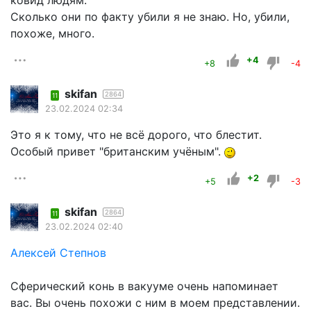
ковид людям.
Сколько они по факту убили я не знаю. Но, убили,
похоже, много.
+4
+8
-4
skifan
2864
11
23.02.2024 02:34
Это я к тому, что не всё дорого, что блестит.
Особый привет "британским учёным".
+2
+5
-3
skifan
2864
11
23.02.2024 02:40
Алексей Степнов
Сферический конь в вакууме очень напоминает
вас. Вы очень похожи с ним в моем представлении.