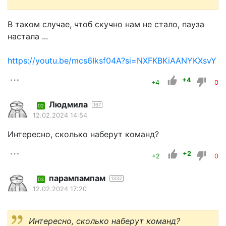
В таком случае, чтоб скучно нам не стало, пауза
настала ...
https://youtu.be/mcs6Iksf04A?si=NXFKBKiAANYKXsvY
+4
+4
0
Людмила
167
02
12.02.2024 14:54
Интересно, сколько наберут команд?
+2
+2
0
парампампам
1332
03
12.02.2024 17:20
Интересно, сколько наберут команд?