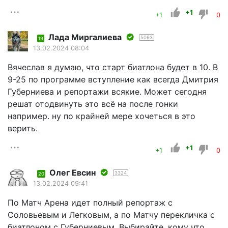
+1
+1
0
Лада Миргалиева
5063
19
13.02.2024 08:04
Вячеслав я думаю, что старт биатлона будет в 10. В
9-25 по программе вступление как всегда Дмитрия
Губерниева и репортажи всякие. Может сегодня
решат отодвинуть это всё на после гонки
например. ну по крайней мере хочеться в это
верить.
+1
+1
0
Олег Евсин
3324
20
13.02.2024 09:41
По Матч Арена идет полный репортаж с
Соловьевым и Легковым, а по Матчу перекличка с
биатлоном с Губерниевым. Выбирайте, кому что