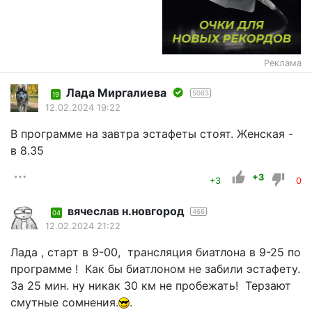
Реклама
Лада Миргалиева
5063
19
12.02.2024 19:22
В программе на завтра эстафеты стоят. Женская -
в 8.35
+3
+3
0
вячеслав н.новгород
466
04
12.02.2024 21:22
Лада , старт в 9-00, трансляция биатлона в 9-25 по
программе ! Как бы биатлоном не забили эстафету.
За 25 мин. ну никак 30 км не пробежать! Терзают
смутные сомнения.
.