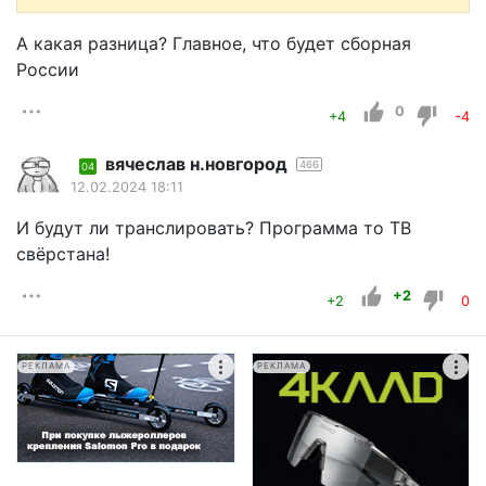
А какая разница? Главное, что будет сборная
России
0
+4
-4
вячеслав н.новгород
466
04
12.02.2024 18:11
И будут ли транслировать? Программа то ТВ
свёрстана!
+2
+2
0
РЕКЛАМА
РЕКЛАМА