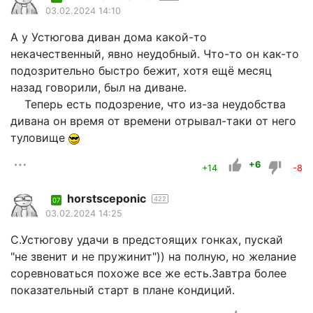
03.02.2024 14:10
А у Устюгова диван дома какой-то
некачественный, явно неудобный. Что-то он как-то
подозрительно быстро бежит, хотя ещё месяц
назад говорили, был на диване.
Теперь есть подозрение, что из-за неудобства
дивана он время от времени отрывал-таки от него
туловище
+6
+14
-8
horstsceponic
422
07
03.02.2024 14:25
С.Устюгову удачи в предстоящих гонках, пускай
"не звенит и не пружинит")) на полную, но желание
соревноваться похоже все же есть.Завтра более
показательный старт в плане кондиций.