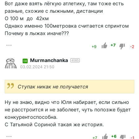
Вот даже взять лёгкую атлетику, там тоже есть
разные, схожие с лыжными, дистанции
О 100 м до 42км
Однако именно 100метровка считается спринтом
Почему в лыжах иначе???
+7
+9
-2
Murmanchanka
4085
08
03.02.2024 21:50
Ступак никак не получается
Ну не знаю, видно что Юля набирает, если сильно
не расстроится и не заболеет, чуть попозже будет
конкурентоспособна.
С Татьяной Сориной такая же история.
+6
+7
-1