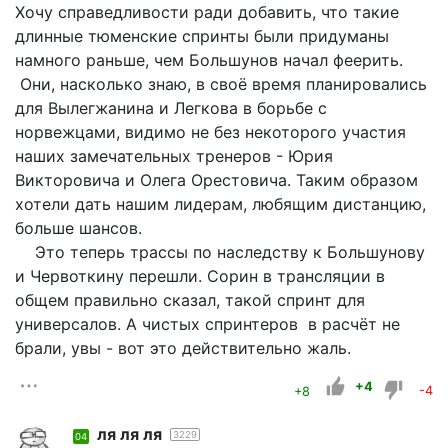
Хочу справедливости ради добавить, что такие
длинные тюменские спринты были придуманы
намного раньше, чем Большунов начал феерить.
Они, насколько знаю, в своё время планировались
для Вылегжанина и Легкова в борьбе с
норвежцами, видимо не без некоторого участия
наших замечательных тренеров - Юрия
Викторовича и Олега Орестовича. Таким образом
хотели дать нашим лидерам, любящим дистанцию,
больше шансов.
Это теперь трассы по наследству к Большунову
и Червоткину перешли. Сорин в трансляции в
общем правильно сказал, такой спринт для
универсалов. А чистых спринтеров в расчёт не
брали, увы - вот это действительно жаль.
+4
+8
-4
ля ля ля
3229
04