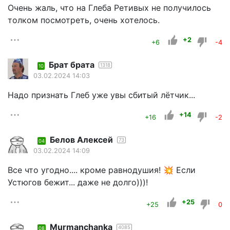
Очень жаль, что на Глеба Ретивых не получилось
толком посмотреть, очень хотелось.
+2
+6
-4
Брат брата
1318
10
03.02.2024 14:03
Надо признать Глеб уже увы сбитый лётчик...
+14
+16
-2
Белов Алексей
73
04
03.02.2024 14:09
Все что угодно.... кроме равнодушия! 💥 Если
Устюгов бежит... даже не долго)))!
+25
+25
0
Murmanchanka
4085
08