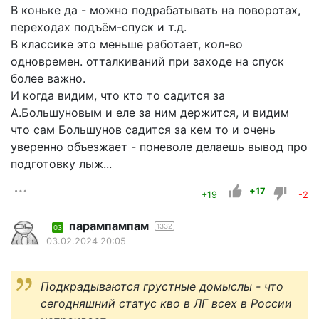
В коньке да - можно подрабатывать на поворотах,
переходах подъём-спуск и т.д.
В классике это меньше работает, кол-во
одновремен. отталкиваний при заходе на спуск
более важно.
И когда видим, что кто то садится за
А.Большуновым и еле за ним держится, и видим
что сам Большунов садится за кем то и очень
уверенно объезжает - поневоле делаешь вывод про
подготовку лыж...
+17
+19
-2
парампампам
1332
03
03.02.2024 20:05
Подкрадываются грустные домыслы - что
сегодняшний статус кво в ЛГ всех в России