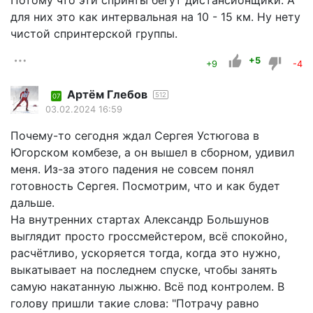
Потому что эти спринты бегут дистансионщики. А
для них это как интервальная на 10 - 15 км. Ну нету
чистой спринтерской группы.
+5
+9
-4
Артём Глебов
512
07
03.02.2024 16:59
Почему-то сегодня ждал Сергея Устюгова в
Югорском комбезе, а он вышел в сборном, удивил
меня. Из-за этого падения не совсем понял
готовность Сергея. Посмотрим, что и как будет
дальше.
На внутренних стартах Александр Большунов
выглядит просто гроссмейстером, всё спокойно,
расчётливо, ускоряется тогда, когда это нужно,
выкатывает на последнем спуске, чтобы занять
самую накатанную лыжню. Всё под контролем. В
голову пришли такие слова: "Потрачу равно