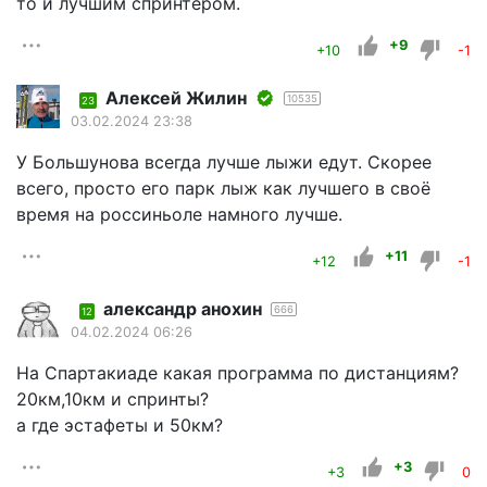
то и лучшим спринтером.
+9
+10
-1
Алексей Жилин
10535
23
03.02.2024 23:38
У Большунова всегда лучше лыжи едут. Скорее
всего, просто его парк лыж как лучшего в своё
время на россиньоле намного лучше.
+11
+12
-1
александр анохин
666
12
04.02.2024 06:26
На Спартакиаде какая программа по дистанциям?
20км,10км и спринты?
а где эстафеты и 50км?
+3
+3
0