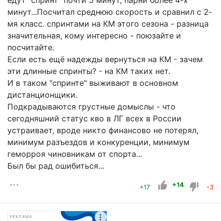
едут "спринт" почти 5 минут, парни более 4-х
минут...Посчитал среднюю скорость и сравнил с 2-
мя класс. спринтами на КМ этого сезона - разница
значительная, кому интересно - поюзайте и
посчитайте.
Если есть ещё надежды вернуться на КМ - зачем
эти длинные спринты? - на КМ таких нет.
И в таком "спринте" выживают в основном
дистанционщики.
Подкрадываются грустные домыслы - что
сегодняшний статус кво в ЛГ всех в России
устраивает, вроде никто финансово не потерял,
минимум разъездов и конкуренции, минимум
геморроя чиновникам от спорта...
Был бы рад ошибиться...
+14
+17
-3
РЕКЛАМА