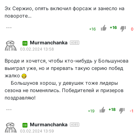
Эх Сержио, опять включил форсаж и занесло на
повороте...
+16
+16
0
Murmanchanka
4085
08
03.02.2024 13:58
Вроде и хочется, чтобы кто-нибудь у Большунова
выиграл уже, но и прервать такую серию побед
жалко
Большунов хорош, у девушек тоже лидеры
сезона не поменялись. Победителей и призеров
поздравляю!
+18
+19
-1
Murmanchanka
4085
08
03.02.2024 13:59