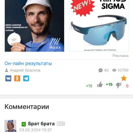
Реклама
Он-лайн результаты
Андрей Краснов
40
10799
+15
+15
0
Комментарии
Брат брата
1318
10
03.02.2024 13:37