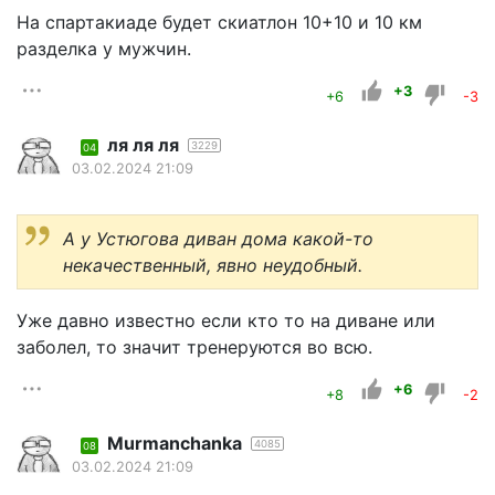
На спартакиаде будет скиатлон 10+10 и 10 км
разделка у мужчин.
+3
+6
-3
ля ля ля
3229
04
03.02.2024 21:09
А у Устюгова диван дома какой-то
некачественный, явно неудобный.
Уже давно известно если кто то на диване или
заболел, то значит тренеруются во всю.
+6
+8
-2
Murmanchanka
4085
08
03.02.2024 21:09