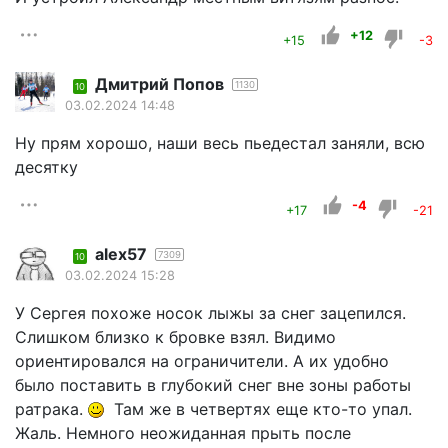
+12
+15
-3
Дмитрий Попов
1130
10
03.02.2024 14:48
Ну прям хорошо, наши весь пьедестал заняли, всю
десятку
-4
+17
-21
alex57
7309
10
03.02.2024 15:28
У Сергея похоже носок лыжы за снег зацепился.
Слишком близко к бровке взял. Видимо
ориентировался на ограничители. А их удобно
было поставить в глубокий снег вне зоны работы
ратрака.
Там же в четвертях еще кто-то упал.
Жаль. Немного неожиданная прыть после