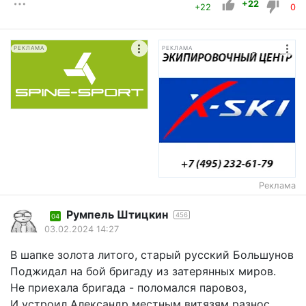
+22
+22
0
РЕКЛАМА
РЕКЛАМА
Реклама
Румпель Штицкин
456
04
03.02.2024 14:27
В шапке золота литого, старый русский Большунов
Поджидал на бой бригаду из затерянных миров.
Не приехала бригада - поломался паровоз,
И устроил Александр местным витязям разнос.