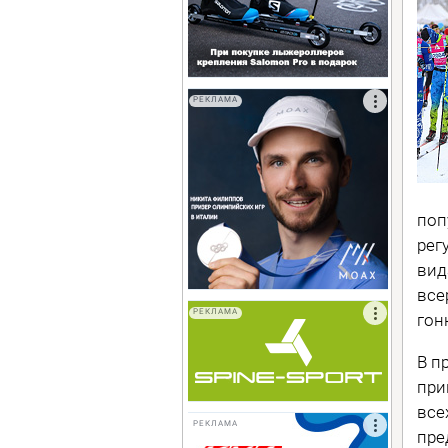
РЕКЛАМА
поп
рег
вид
все
РЕКЛАМА
гон
В п
при
все
РЕКЛАМА
пре