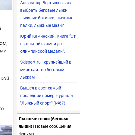
Александр Вертышев: как
выбрать беговые лыжи,
лыжные ботинки, лыжные
палки, лыжные мази?
а
Юрий Каминский. Книга "От
ом,
школьной скамьи до
ами
олимпийской медали".
Skisport.ru - крупнейший в
мире сайт по беговым
лыжам
ской
Вышел в свет самый
последний номер журнала
"Лыжный спорт" (№67)
го
Лыжные гонки (беговые
лыжи)
| Новые сообщения
форума