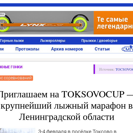
АМА
Горные лыжи
Лыжероллеры
Прыжки / двоеборье
ии
Протоколы
Архив номеров
Статьи
ЖНЫЕ ГОНКИ
Источник:
TOCSOVO
нс соревнований
Приглашаем на TOKSOVOCUP 
крупнейший лыжный марафон в
Ленинградской области
3-4 февраля в посёлке Токсово в