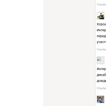
Ссылк
Хорош
Интер
пере
участ
Ссылк
Интер
декаб
дожди
Ссылк