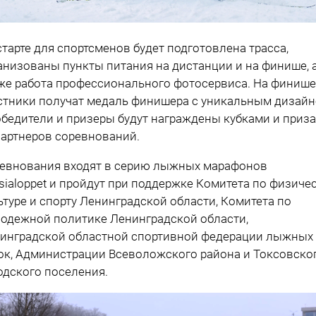
старте для спортсменов будет подготовлена трасса,
анизованы пункты питания на дистанции и на финише, 
же работа профессионального фотосервиса. На финише
стники получат медаль финишера с уникальным дизайн
обедители и призеры будут награждены кубками и приз
партнеров соревнований.
евнования входят в серию лыжных марафонов
sialoppet и пройдут при поддержке Комитета по физиче
ьтуре и спорту Ленинградской области, Комитета по
одежной политике Ленинградской области,
инградской областной спортивной федерации лыжных
ок, Администрации Всеволожского района и Токсовско
одского поселения.