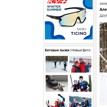
зим
Але
дру
Беговые лыжи
| Новые фото