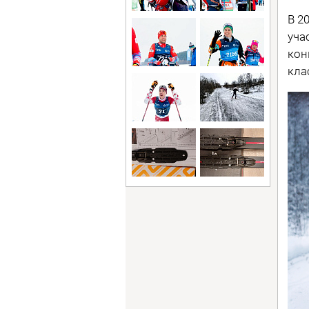
В 2
уча
кон
кла