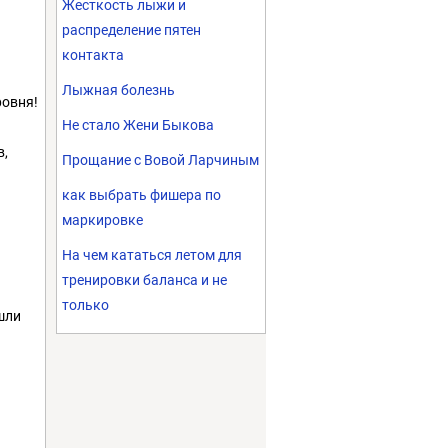
Жесткость лыжи и
распределение пятен
контакта
Лыжная болезнь
ровня!
Не стало Жени Быкова
и
в,
Прощание с Вовой Ларчиным
как выбрать фишера по
маркировке
На чем кататься летом для
тренировки баланса и не
только
 шли