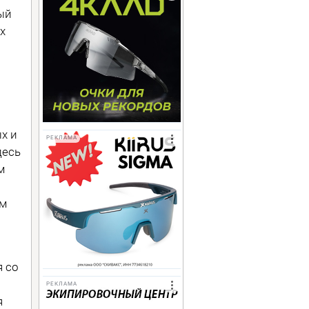
ый
х
х и
РЕКЛАМА
десь
м
ым
я со
РЕКЛАМА
я