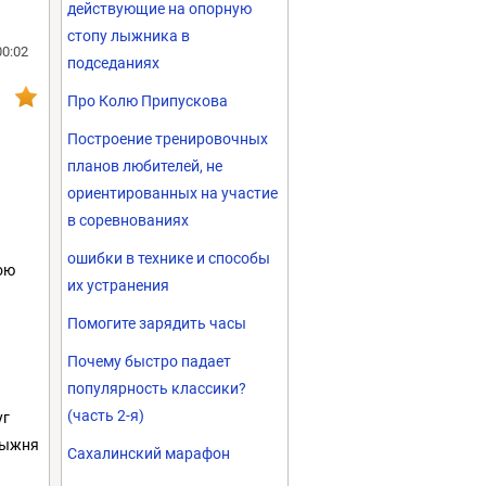
действующие на опорную
стопу лыжника в
00:02
подседаниях
Про Колю Припускова
Построение тренировочных
планов любителей, не
ориентированных на участие
в соревнованиях
ошибки в технике и способы
ою
их устранения
Помогите зарядить часы
Почему быстро падает
популярность классики?
(часть 2-я)
уг
лыжня
Сахалинский марафон