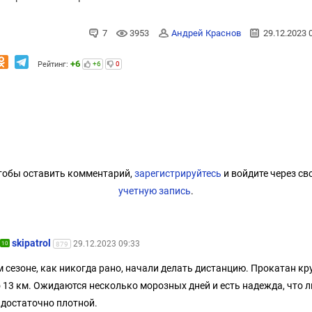
7
3953
Андрей Краснов
29.12.2023 
+6
Рейтинг:
+6
0
тобы оставить комментарий,
зарегистрируйтесь
и войдите через св
учетную запись
.
skipatrol
29.12.2023 09:33
10
879
м сезоне, как никогда рано, начали делать дистанцию. Прокатан кр
 13 км. Ожидаются несколько морозных дней и есть надежда, что 
 достаточно плотной.