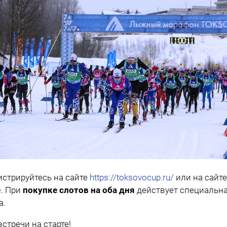
истрируйтесь на сайте
https://toksovocup.ru/
или на сайт
e
. При
покупке слотов на оба дня
действует специальн
а.
встречи на старте!