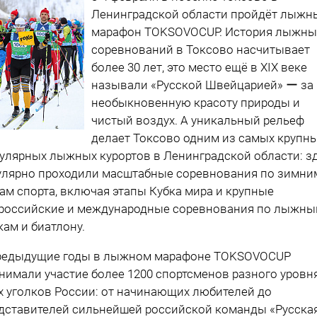
Ленинградской области пройдёт лыжн
марафон TOKSOVOCUP. История лыжны
соревнований в Токсово насчитывает
более 30 лет, это место ещё в XIX веке
называли «Русской Швейцарией» ー за
необыкновенную красоту природы и
чистый воздух. А уникальный рельеф
делает Токсово одним из самых крупны
улярных лыжных курортов в Ленинградской области: з
улярно проходили масштабные соревнования по зимни
ам спорта, включая этапы Кубка мира и крупные
российские и международные соревнования по лыжн
кам и биатлону.
редыдущие годы в лыжном марафоне TOKSOVOCUP
нимали участие более 1200 спортсменов разного уровн
х уголков России: от начинающих любителей до
дставителей сильнейшей российской команды «Русска