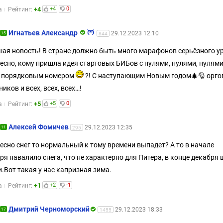
+4
+4
0
а
Рейтинг:
Игнатьев Александр
29.12.2023 12:10
15
844
ая новость! В стране должно быть много марафонов серьёзного у
есно, кому пришла идея стартовых БИБов с нулями, нулями, нулям
д порядковым номером
?! С наступающим Новым годом🎄🎅 орго
ников и всех, всех, всех…!
+5
+5
0
а
Рейтинг:
Алексей Фомичев
29.12.2023 12:35
11
295
есно снег то нормальный к тому времени выпадет? А то в начале
ря навалило снега, что не характерно для Питера, в конце декабря
.Вот такая у нас капризная зима.
+1
+2
-1
а
Рейтинг:
Дмитрий Черноморский
29.12.2023 18:33
17
1455