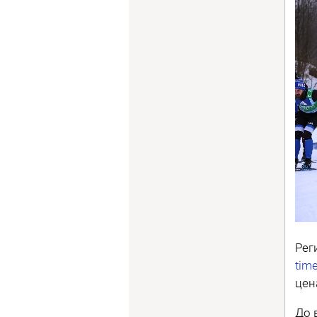
Рег
tim
цен
До 