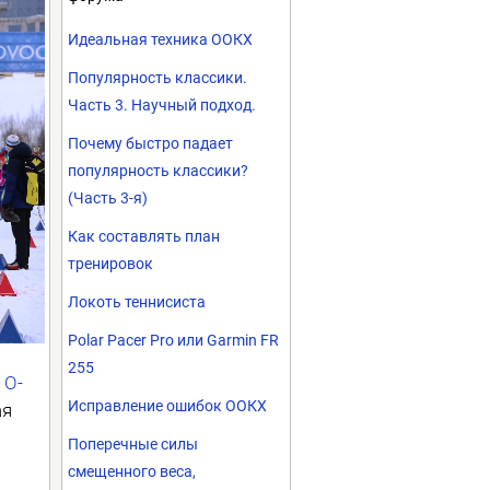
Идеальная техника ООКХ
Популярность классики.
Часть 3. Научный подход.
Почему быстро падает
популярность классики?
(Часть 3-я)
Как составлять план
тренировок
Локоть теннисиста
Polar Pacer Pro или Garmin FR
255
е
O-
Исправление ошибок ООКХ
ая
Поперечные силы
смещенного веса,