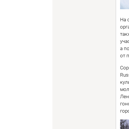
На 
орг
так
уча
а п
от 
Сор
Rus
кул
мол
Лен
гон
гор