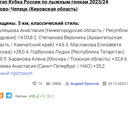
этап
Кубка России по лыжным гонкам 2023/24
ово-Чепецк (Кировская область)
щины. 5 км, классический стиль:
Кулешова Анастасия (Нижегородская область / Ресупбли
довия) 14:03,8 2. Степанова Вероника (Архангельская
асть / Камчатский край) +4,6 3. Маслакова Елизавета
сква) +28,0 4. Горбунова Лидия (Республика Татарстан)
,0 5. Баранова Алена (Москва / Томская область) +32,6 6.
еева Анастасия (Санкт-Петербург / НАО) +35,2
ный протокол
13
13843
Андрей Краснов
20.12.2023 
+12
Рейтинг:
+13
-1