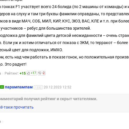
в гонках F1 участвует всего 24 болида (по 2 машины от команды) и
деров на слуху и там три буквы фамилии оправданы, то представле
ков в виде МАЧ, СОБ, МИЛ, КИР, КУС, ЗЮЗ, ВАС, КЛЕ и т.п. при боле
 участников – ребус для большинства зрителей.
 подложка для фамилий цвета детской неожиданности – очень стра
. Если уж и хотим отличаться от показа с ЭКМ, то терракот – более
есный цвет для подложки, ИМХО.
м, есть над чем работать в показе гонок, но положительная произ
о. Это радует!
+15
+17
-2
а
Рейтинг:
парампампам
20.12.2023 12:52
03
1332
омментарий получил рейтинг и скрыт читателями.
сё-таки прочитать
а