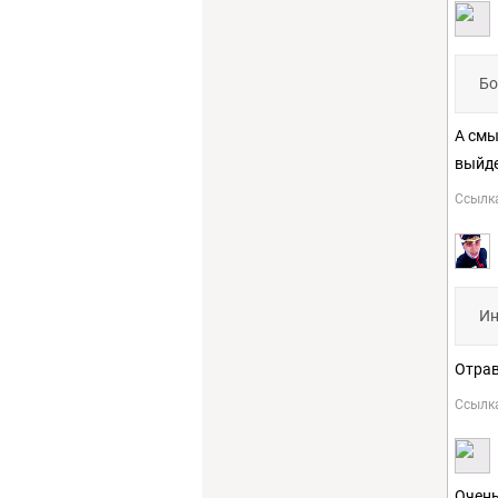
Бо
А смы
выйде
Ссылк
Ин
Отрав
Ссылк
Очень