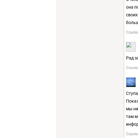
она п
своих
больш
Ссылк
Рад з
Ссылк
Ступа
Показ
мы ни
там м
инфор
Ссылк