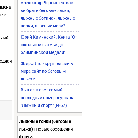
Александр Вертышев: как
 имена
выбрать беговые лыжи,
ние
лыжные ботинки, лыжные
е
палки, лыжные мази?
Юрий Каминский. Книга "От
нный
школьной скамьи до
олимпийской медали".
водная
Skisport.ru - крупнейший в
мире сайт по беговым
лыжам
Вышел в свет самый
последний номер журнала
"Лыжный спорт" (№67)
Лыжные гонки (беговые
лыжи)
| Новые сообщения
форума