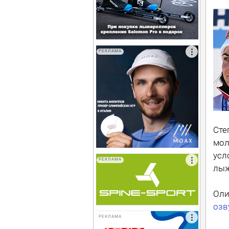
РЕКЛАМА
Сте
мол
усл
РЕКЛАМА
лыж
Оли
озв
РЕКЛАМА