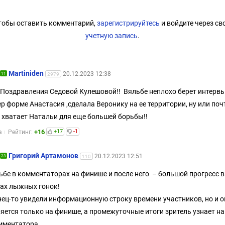
тобы оставить комментарий,
зарегистрируйтесь
и войдите через св
учетную запись
.
Martiniden
20.12.2023 12:38
11
2979
! Поздравления Седовой Кулешовой!! Вяльбе неплохо берет интервь
ер форме Анастасия ,сделала Веронику на ее территории, ну или поч
не хватает Натальи для еще большей борьбы!!
+16
+17
-1
а
Рейтинг:
Григорий Артамонов
20.12.2023 12:51
23
110
ьбе в комментаторах на финише и после него – большой прогресс в
ах лыжных гонок!
ец-то увидели информационную строку времени участников, но и о
яется только на финише, а промежуточные итоги зритель узнает на
мментатора.