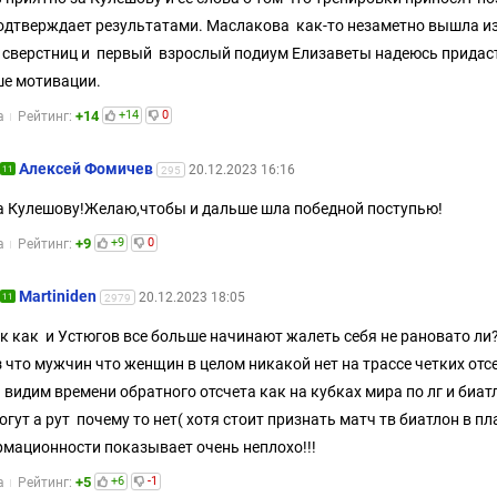
одтверждает результатами. Маслакова как-то незаметно вышла из
 сверстниц и первый взрослый подиум Елизаветы надеюсь придас
е мотивации.
+14
+14
0
а
Рейтинг:
Алексей Фомичев
20.12.2023 16:16
11
295
а Кулешову!Желаю,чтобы и дальше шла победной поступью!
+9
+9
0
а
Рейтинг:
Martiniden
20.12.2023 18:05
11
2979
к как и Устюгов все больше начинают жалеть себя не рановато ли
 что мужчин что женщин в целом никакой нет на трассе четких отс
 видим времени обратного отсчета как на кубках мира по лг и биат
огут а рут почему то нет( хотя стоит признать матч тв биатлон в пл
мационности показывает очень неплохо!!!
+5
+6
-1
а
Рейтинг: