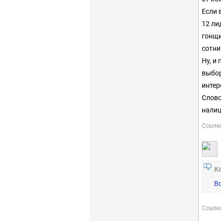
Если 
12 ли
гонщи
сотни
Ну, и
выбор
интер
Слово
налиц
Ссылк
К
В
Ссылк