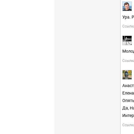
Ура. 
Ссылк
Молод
Ссылк
Анаст
Елена
Опять
Да, Н
Интер
Ссылк