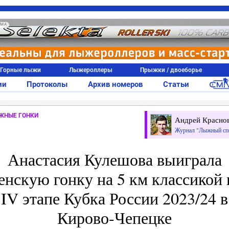
АМА
Горные лыжи
Лыжероллеры
Прыжки / двоеборье
ии
Протоколы
Архив номеров
Статьи
ЖНЫЕ ГОНКИ
Андрей Красно
Журнал "Лыжный сп
Анастасия Кулешова выиграла
енскую гонку на 5 км классикой 
IV этапе Кубка России 2023/24 в
Кирово-Чепецке