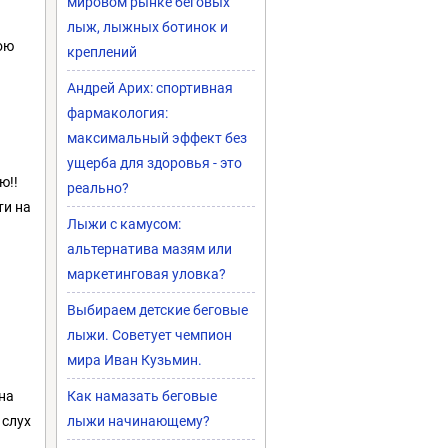
мировом рынке беговых
лыж, лыжных ботинок и
ою
креплений
Андрей Арих: спортивная
фармакология:
максимальный эффект без
ущерба для здоровья - это
ю!!
реально?
ти на
Лыжи с камусом:
альтернатива мазям или
маркетинговая уловка?
Выбираем детские беговые
лыжи. Советует чемпион
мира Иван Кузьмин.
Как намазать беговые
на
лыжи начинающему?
 слух