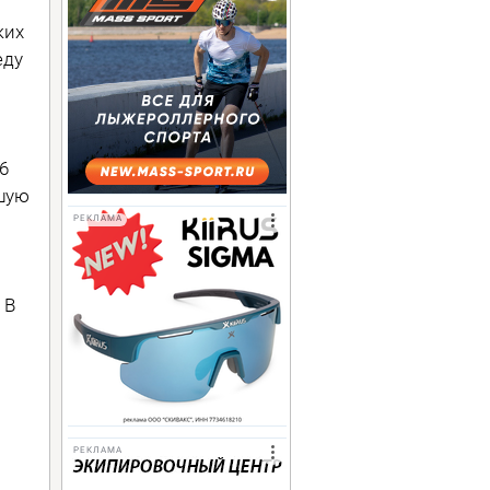
ких
еду
6
шую
РЕКЛАМА
. В
РЕКЛАМА