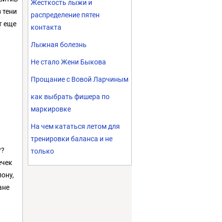
Жесткость лыжи и
 тени
распределение пятен
т еще
контакта
Лыжная болезнь
Не стало Жени Быкова
Прощание с Вовой Ларчиным
как выбрать фишера по
маркировке
На чем кататься летом для
тренировки баланса и не
??
только
ечек
лону,
ане