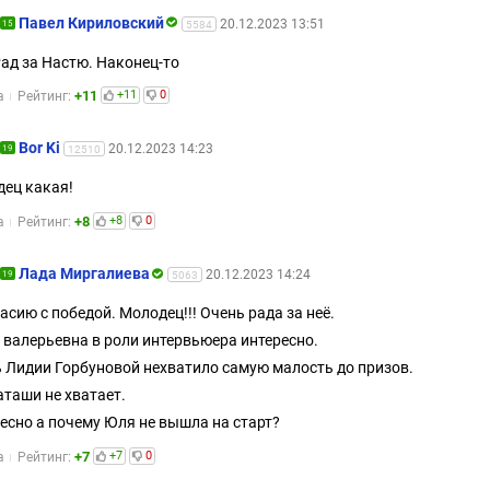
Павел Кириловский
20.12.2023 13:51
15
5584
Рад за Настю. Наконец-то
+11
+11
0
а
Рейтинг:
Bor Ki
20.12.2023 14:23
19
12510
ец какая!
+8
+8
0
а
Рейтинг:
Лада Миргалиева
20.12.2023 14:24
19
5063
асию с победой. Молодец!!! Очень рада за неё.
 валерьевна в роли интервьюера интересно.
 Лидии Горбуновой нехватило самую малость до призов.
аташи не хватает.
есно а почему Юля не вышла на старт?
+7
+7
0
а
Рейтинг: