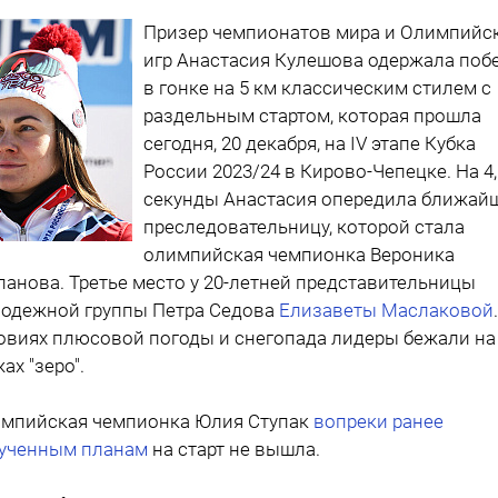
Призер чемпионатов мира и Олимпийс
игр Анастасия Кулешова одержала поб
в гонке на 5 км классическим стилем с
раздельным стартом, которая прошла
сегодня, 20 декабря, на IV этапе Кубка
России 2023/24 в Кирово-Чепецке. На 4,
секунды Анастасия опередила ближай
преследовательницу, которой стала
олимпийская чемпионка Вероника
панова. Третье место у 20-летней представительницы
одежной группы Петра Седова
Елизаветы Маслаковой
овиях плюсовой погоды и снегопада лидеры бежали на
ах "зеро".
мпийская чемпионка Юлия Ступак
вопреки ранее
ученным планам
на старт не вышла.