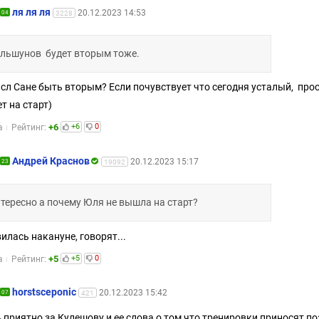
ля ля ля
20.12.2023 14:53
04
3228
льшунов будет вторым тоже.
сл Сане быть вторым? Если почувствует что сегодня усталый, прос
т на старт)
+6
+6
0
а
Рейтинг:
Андрей Краснов
20.12.2023 15:17
23
19092
тересно а почему Юля не вышла на старт?
илась накануне, говорят...
+5
+5
0
а
Рейтинг:
horstsceponic
20.12.2023 15:42
07
421
 приятно за Кулешову и ее слова о том что тренировки приносят п