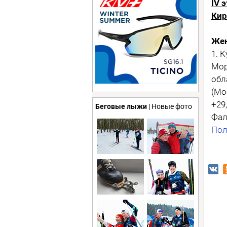
IV 
Кир
Жен
1. 
Мор
обл
(Мо
+29
Беговые лыжи
| Новые фото
Фал
Пол