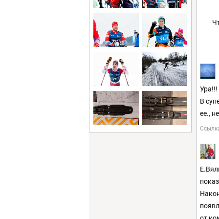
Ч
Ура!!
В суп
ее., 
Ссылк
Е.Вял
показ
Након
появл
от ко