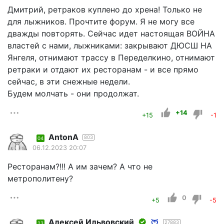
Дмитрий, ретраков куплено до хрена! Только не
для лыжников. Прочтите форум. Я не могу все
дважды повторять. Сейчас идет настоящая ВОЙНА
властей с нами, лыжниками: закрывают ДЮСШ НА
Янгеля, отнимают трассу в Переделкино, отнимают
ретраки и отдают их ресторанам - и все прямо
сейчас, в эти снежные недели.
Будем молчать - они продолжат.
+14
+15
-1
AntonA
803
04
06.12.2023 20:07
Ресторанам?!!! А им зачем? А что не
метрополитену?
0
+5
-5
Алексей Ильвовский
27883
23