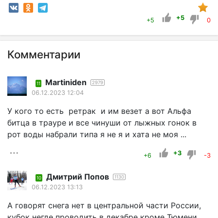
+5
+5
0
Комментарии
Martiniden
2979
11
06.12.2023 12:04
У кого то есть ретрак и им везет а вот Альфа
битца в трауре и все чинуши от лыжных гонок в
рот воды набрали типа я не я и хата не моя ...
+3
+6
-3
Дмитрий Попов
1130
10
06.12.2023 13:13
А говорят снега нет в центральной части России,
кубок негде проводить в декабре кроме Тюмени