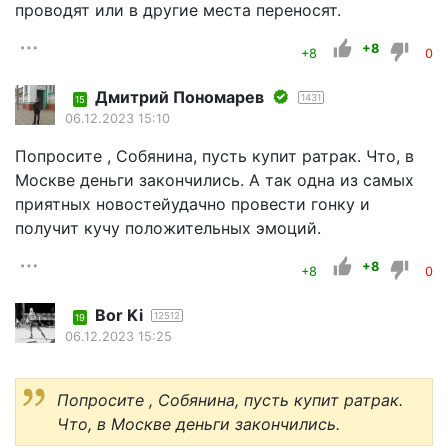
проводят или в другие места переносят.
+8
+8
0
Дмитрий Пономарев
1431
15
06.12.2023 15:10
Попросите , Собянина, пусть купит ратрак. Что, в
Москве деньги закончились. А так одна из самых
приятных новостейудачно провести гонку и
получит кучу положительных эмоций.
+8
+8
0
Bor Ki
12512
19
06.12.2023 15:25
Попросите , Собянина, пусть купит ратрак.
Что, в Москве деньги закончились.