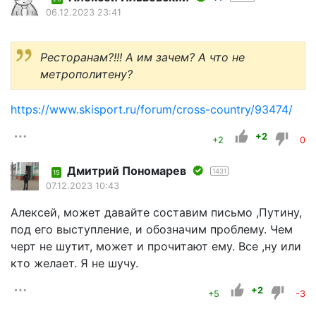
06.12.2023 23:41
Ресторанам?!!! А им зачем? А что не
метрополитену?
https://www.skisport.ru/forum/cross-country/93474/
+2
+2
0
Дмитрий Пономарев
1431
15
07.12.2023 10:43
Алексей, может давайте составим письмо ,Путину,
под его выступление, и обозначим проблему. Чем
черт не шутит, может и прочитают ему. Все ,ну или
кто желает. Я не шучу.
+2
+5
-3