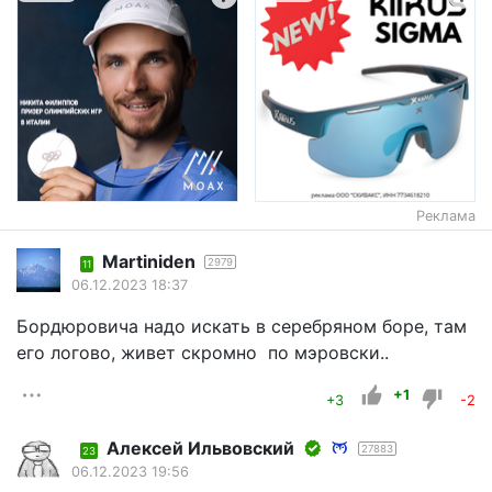
Реклама
Martiniden
2979
11
06.12.2023 18:37
Бордюровича надо искать в серебряном боре, там
его логово, живет скромно по мэровски..
+1
+3
-2
Алексей Ильвовский
27883
23
06.12.2023 19:56