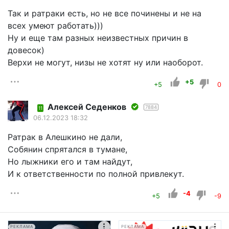
Так и ратраки есть, но не все починены и не на
всех умеют работать)))
Ну и еще там разных неизвестных причин в
довесок)
Верхи не могут, низы не хотят ну или наоборот.
+5
+5
0
Алексей Седенков
7884
11
06.12.2023 18:32
Ратрак в Алешкино не дали,
Собянин спрятался в тумане,
Но лыжники его и там найдут,
И к ответственности по полной привлекут.
-4
+5
-9
РЕКЛАМА
РЕКЛАМА