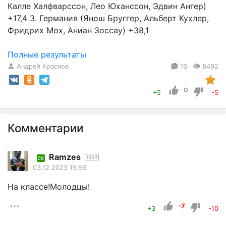
Калле Халфварссон, Лео Юханссон, Эдвин Ангер)
+17,4 3. Германия (Янош Бруггер, Альберт Кухлер,
Фридрих Мох, Аниан Зоссау) +38,1
Полные результаты
Андрей Краснов
16
8492
0
+5
-5
Комментарии
Ramzes
1454
06
03.12.2023 15:55
На классе!Молодцы!
-7
+3
-10