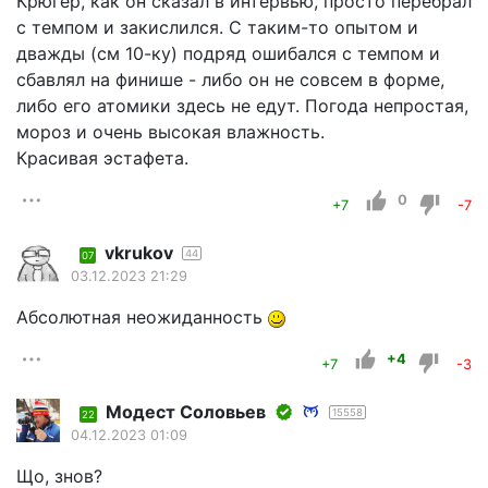
Крюгер, как он сказал в интервью, просто перебрал
с темпом и закислился. С таким-то опытом и
дважды (см 10-ку) подряд ошибался с темпом и
сбавлял на финише - либо он не совсем в форме,
либо его атомики здесь не едут. Погода непростая,
мороз и очень высокая влажность.
Красивая эстафета.
0
+7
-7
vkrukov
44
07
03.12.2023 21:29
Абсолютная неожиданность
+4
+7
-3
Модест Соловьев
15558
22
04.12.2023 01:09
Що, знов?