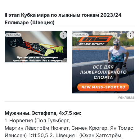
II этап Кубка мира по лыжным гонкам 2023/24
Елливаре (Швеция)
РЕКЛАМА
РЕКЛАМА
Реклама
Мужчины. Эстафета, 4х7,5 км:
1. Норвегия (Пол Гульберг,
Мартин Лёвстрём Нюнгет, Симен Крюгер, Ян Томас
Йенссен) 1:11:50,5 2. Швеция I (Юхан Хэггстрём,