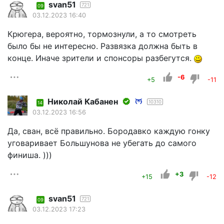
svan51
721
09
03.12.2023 16:40
Крюгера, вероятно, тормознули, а то смотреть
было бы не интересно. Развязка должна быть в
конце. Иначе зрители и спонсоры разбегутся.
-6
+5
-11
Николай Кабанен
10310
14
03.12.2023 16:56
Да, сван, всё правильно. Бородавко каждую гонку
уговаривает Большунова не убегать до самого
финиша. )))
+3
+15
-12
svan51
721
09
03.12.2023 17:23