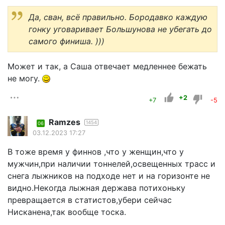
Да, сван, всё правильно. Бородавко каждую
гонку уговаривает Большунова не убегать до
самого финиша. )))
Может и так, а Саша отвечает медленнее бежать
не могу.
+2
+7
-5
Ramzes
1454
06
03.12.2023 17:27
В тоже время у финнов ,что у женщин,что у
мужчин,при наличии тоннелей,освещенных трасс и
снега лыжников на подходе нет и на горизонте не
видно.Некогда лыжная держава потихоньку
превращается в статистов,убери сейчас
Нисканена,так вообще тоска.