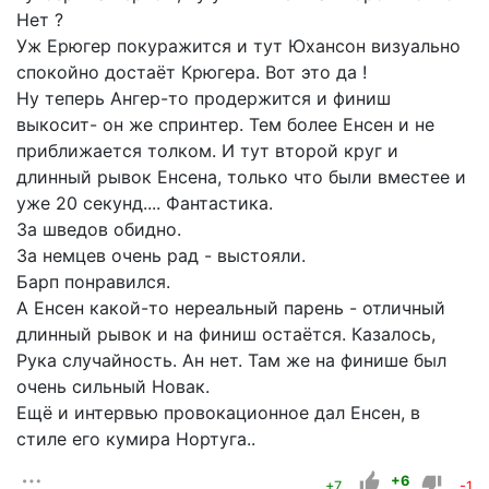
Нет ?
Уж Ерюгер покуражится и тут Юхансон визуально
спокойно достаёт Крюгера. Вот это да !
Ну теперь Ангер-то продержится и финиш
выкосит- он же спринтер. Тем более Енсен и не
приближается толком. И тут второй круг и
длинный рывок Енсена, только что были вместее и
уже 20 секунд.... Фантастика.
За шведов обидно.
За немцев очень рад - выстояли.
Барп понравился.
А Енсен какой-то нереальный парень - отличный
длинный рывок и на финиш остаётся. Казалось,
Рука случайность. Ан нет. Там же на финише был
очень сильный Новак.
Ещё и интервью провокационное дал Енсен, в
стиле его кумира Нортуга..
+6
+7
-1