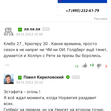
Реклама
ля ля ля
3233
04
04.12.2023 10:39
Клебо 27 , Крюгеру 30 . Какие времена, просто
сезон в не напряг ни ЧМ ни ОИ. Голдберг ещё тянет,
думается и Холлун с Рете за призы бы боролись.
+2
+2
0
Павел Кириловский
5584
15
04.12.2023 20:22
Эстафета - огонь !
Я всё ждал момента, когда Норвегия раздавит
всех.
Гулберг на первом, ну уж Нингет на втором точно.