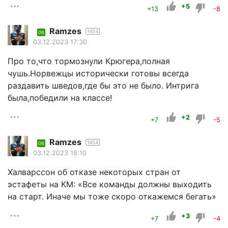
+5
+13
-8
Ramzes
1454
06
03.12.2023 17:30
Про то,что тормознули Крюгера,полная
чушь.Норвежцы исторически готовы всегда
раздавить шведов,где бы это не было. Интрига
была,победили на классе!
+2
+7
-5
Ramzes
1454
06
03.12.2023 18:10
Халварссон об отказе некоторых стран от
эстафеты на КМ: «Все команды должны выходить
на старт. Иначе мы тоже скоро откажемся бегать»
+3
+7
-4