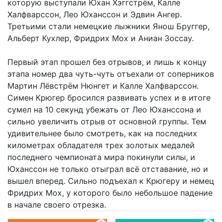
которую выступали Юхан Хэггстрём, Калле
Халфварссон, Лео Юханссон и Эдвин Ангер.
Третьими стали немецкие лыжники Янош Бруггер,
Альберт Кухлер, Фридрих Мох и Аниан Зоссау.
Первый этап прошел без отрывов, и лишь к концу
этапа номер два чуть-чуть отъехали от соперников
Мартин Лёвстрём Нюнгет и Калле Халфварссон.
Симен Крюгер бросился развивать успех и в итоге
сумел на 10 секунд убежать от Лео Юханссона и
сильно увеличить отрыв от основной группы. Тем
удивительнее было смотреть, как на последних
километрах обладателя трех золотых медалей
последнего чемпионата мира покинули силы, и
Юханссон не только отыграл всё отставание, но и
вышел вперед. Сильно подъехал к Крюгеру и немец
Фридрих Мох, у которого было небольшое падение
в начале своего отрезка.