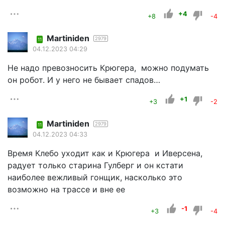
+4
+8
-4
Martiniden
2979
11
04.12.2023 04:29
Не надо превозносить Крюгера, можно подумать
он робот. И у него не бывает спадов…
+1
+3
-2
Martiniden
2979
11
04.12.2023 04:33
Время Клебо уходит как и Крюгера и Иверсена,
радует только старина Гулберг и он кстати
наиболее вежливый гонщик, насколько это
возможно на трассе и вне ее
-1
+3
-4