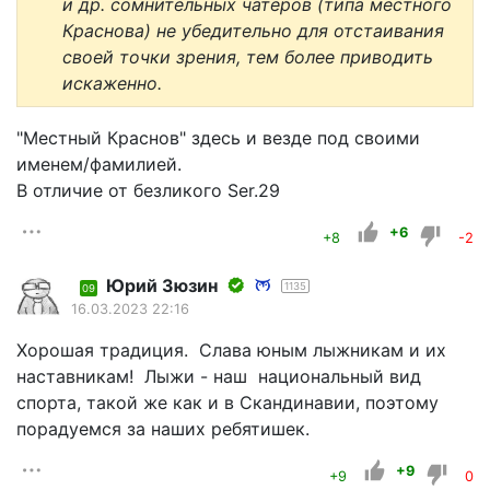
и др. сомнительных чатеров (типа местного
Краснова) не убедительно для отстаивания
своей точки зрения, тем более приводить
искаженно.
"Местный Краснов" здесь и везде под своими
именем/фамилией.
В отличие от безликого Ser.29
+6
+8
-2
Юрий Зюзин
1135
09
16.03.2023 22:16
Хорошая традиция. Слава юным лыжникам и их
наставникам! Лыжи - наш национальный вид
спорта, такой же как и в Скандинавии, поэтому
порадуемся за наших ребятишек.
+9
+9
0