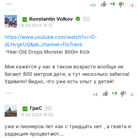
+8
+11
-3
Konstantin Volkov
711
15
16.03.2023 15:15
https://www.youtube.com/watch?v=rD-
dLHvgkUQ&ab_channel=FloTrack
-Year-Old Drops Monster 800m Kick
Мне кажется у нас в таком возрасте вообще не
бегают 800 метров дети, а тут несколько забегов!
Удивило! Видно, что уже есть опыт у детей!
+3
+3
0
ГриС
615
09
16.03.2023 16:02
уже и пионеров лет как с тридцать нет , а газета и
редакция процветают....