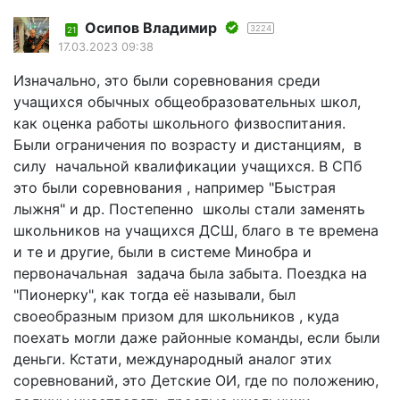
Осипов Владимир
3224
21
17.03.2023 09:38
Изначально, это были соревнования среди
учащихся обычных общеобразовательных школ,
как оценка работы школьного физвоспитания.
Были ограничения по возрасту и дистанциям, в
силу начальной квалификации учащихся. В СПб
это были соревнования , например "Быстрая
лыжня" и др. Постепенно школы стали заменять
школьников на учащихся ДСШ, благо в те времена
и те и другие, были в системе Минобра и
первоначальная задача была забыта. Поездка на
"Пионерку", как тогда её называли, был
своеобразным призом для школьников , куда
поехать могли даже районные команды, если были
деньги. Кстати, международный аналог этих
соревнований, это Детские ОИ, где по положению,