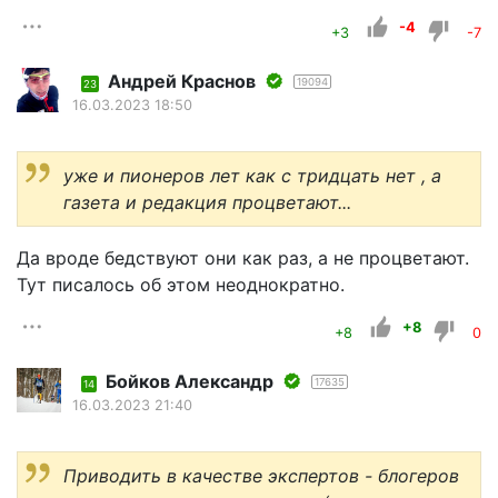
-4
+3
-7
Андрей Краснов
19094
23
16.03.2023 18:50
уже и пионеров лет как с тридцать нет , а
газета и редакция процветают...
Да вроде бедствуют они как раз, а не процветают.
Тут писалось об этом неоднократно.
+8
+8
0
Бойков Александр
17635
14
16.03.2023 21:40
Приводить в качестве экспертов - блогеров