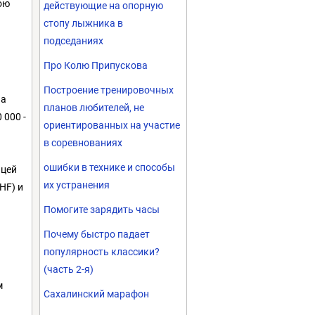
ою
действующие на опорную
стопу лыжника в
подседаниях
Про Колю Припускова
Построение тренировочных
на
планов любителей, не
0 000 -
ориентированных на участие
в соревнованиях
ошибки в технике и способы
ицей
их устранения
HF) и
Помогите зарядить часы
Почему быстро падает
популярность классики?
(часть 2-я)
м
Сахалинский марафон