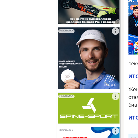
РЕКЛАМА
сек
ИТ
Жен
ста
РЕКЛАМА
биа
ИТ
РЕКЛАМА