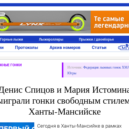
АМА
Горные лыжи
Лыжероллеры
Прыжки / двоеборье
ии
Протоколы
Архив номеров
Статьи
ЖНЫЕ ГОНКИ
Источник:
Федерация лыжных гонок ХМ
Югры
Денис Спицов и Мария Истомин
ыиграли гонки свободным стилем
Ханты-Мансийске
Сегодня в Ханты-Мансийке в рамках