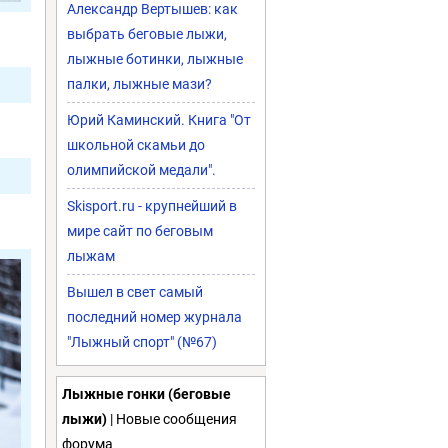
Александр Вертышев: как
выбрать беговые лыжи,
лыжные ботинки, лыжные
палки, лыжные мази?
Юрий Каминский. Книга "От
школьной скамьи до
олимпийской медали".
Skisport.ru - крупнейший в
мире сайт по беговым
лыжам
Вышел в свет самый
последний номер журнала
"Лыжный спорт" (№67)
Лыжные гонки (беговые
лыжи)
| Новые сообщения
форума