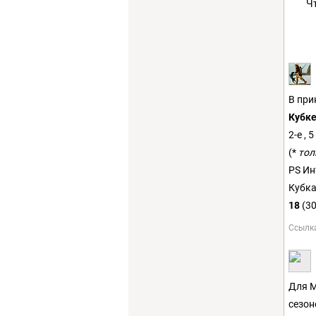
Ч
В при
Кубке
2-е ,
(*
тол
PS Ин
Кубка
18
(30
Ссылк
Для М
сезон