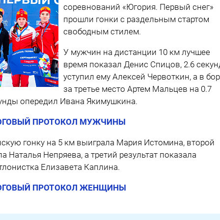
соревнований «Югория. Первый снег»
прошли гонки с раздельным стартом
свободным стилем.
У мужчин на дистанции 10 км лучшее
время показал Денис Спицов, 2.6 секу
уступил ему Алексей Червоткин, а в бо
за третье место Артем Мальцев на 0.7
унды опередил Ивана Якимушкина.
ОГОВЫЙ ПРОТОКОЛ МУЖЧИНЫ
скую гонку на 5 км выиграла Мария Истомина, второй
ла Наталья Непряева, а третий результат показала
тлонистка Елизавета Каплина.
ОГОВЫЙ ПРОТОКОЛ ЖЕНЩИНЫ