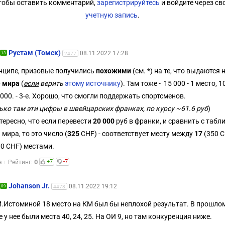
тобы оставить комментарий,
зарегистрируйтесь
и войдите через св
учетную запись
.
Рустам (Томск)
08.11.2022 17:28
13
2477
нципе, призовые получились
похожими
(см. *) на те, что выдаются 
 мира
(
если
верить
этому источнику
). Там тоже - 15 000 - 1 место, 1
 5 000. - 3-е. Хорошо, что смогли поддержать спортсменов.
ько там эти цифры в швейцарских франках, по курсу ~61.6 руб
)
тересно, что если перевести
20 000
руб в франки, и сравнить с табл
 мира, то это число (
325
CHF) - соответствует месту между
17
(350 C
0 CHF) местами.
0
+7
-7
а
Рейтинг:
Johanson Jr.
08.11.2022 19:12
09
4478
.Истоминой 18 место на КМ был бы неплохой результат. В прошло
е у нее были места 40, 24, 25. На ОИ 9, но там конкуренция ниже.