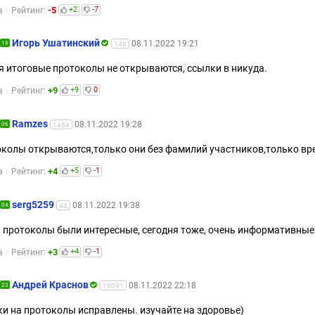
-5
+2
-7
а
Рейтинг:
Игорь Ушатинский
08.11.2022 19:21
19
140
я итоговые протоколы не открываются, ссылки в никуда.
+9
+9
0
а
Рейтинг:
Ramzes
08.11.2022 19:28
06
1454
колы открываются,только они без фамилий участников,только в
+4
+5
-1
а
Рейтинг:
serg5259
08.11.2022 19:38
04
44
 протоколы были интересные, сегодня тоже, очень информативные
+3
+4
-1
а
Рейтинг:
Андрей Краснов
08.11.2022 22:18
23
19091
и на протоколы исправлены. изучайте на здоровье)