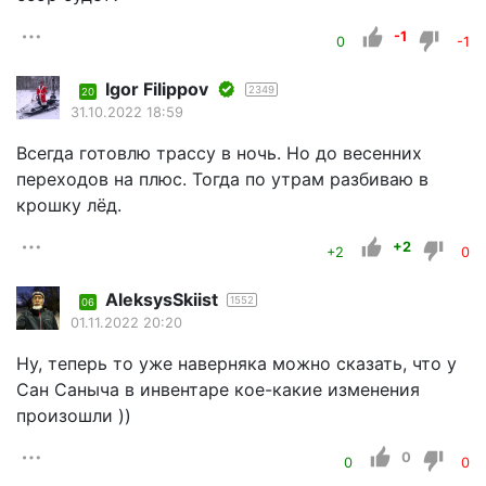
-1
0
-1
Igor Filippov
2349
20
31.10.2022 18:59
Всегда готовлю трассу в ночь. Но до весенних
переходов на плюс. Тогда по утрам разбиваю в
крошку лёд.
+2
+2
0
AleksysSkiist
1552
06
01.11.2022 20:20
Ну, теперь то уже наверняка можно сказать, что у
Сан Саныча в инвентаре кое-какие изменения
произошли ))
0
0
0