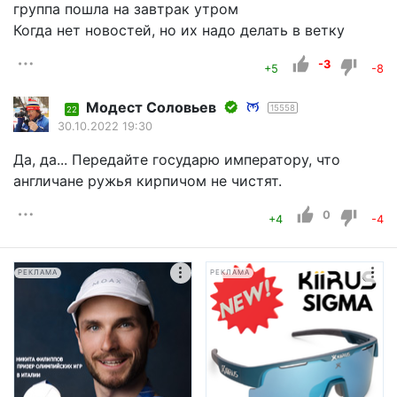
группа пошла на завтрак утром
Когда нет новостей, но их надо делать в ветку
-3
+5
-8
Модест Соловьев
15558
22
30.10.2022 19:30
Да, да... Передайте государю императору, что
англичане ружья кирпичом не чистят.
0
+4
-4
РЕКЛАМА
РЕКЛАМА