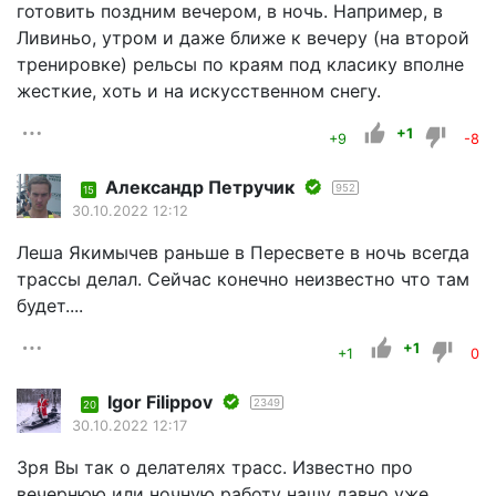
готовить поздним вечером, в ночь. Например, в
Ливиньо, утром и даже ближе к вечеру (на второй
тренировке) рельсы по краям под класику вполне
жесткие, хоть и на искусственном снегу.
+1
+9
-8
Александр Петручик
952
15
30.10.2022 12:12
Леша Якимычев раньше в Пересвете в ночь всегда
трассы делал. Сейчас конечно неизвестно что там
будет....
+1
+1
0
Igor Filippov
2349
20
30.10.2022 12:17
Зря Вы так о делателях трасс. Известно про
вечернюю или ночную работу нашу давно уже.