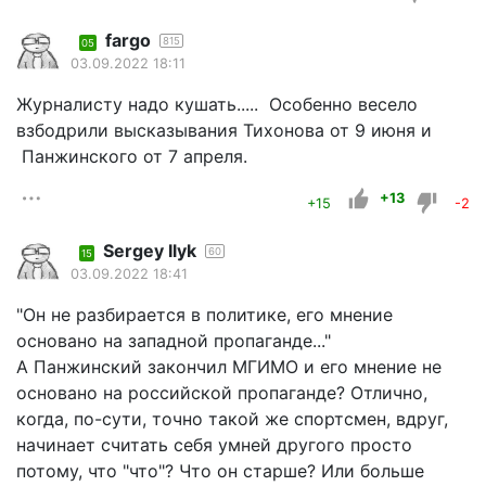
fargo
815
05
03.09.2022 18:11
Журналисту надо кушать..... Особенно весело
взбодрили высказывания Тихонова от 9 июня и
Панжинского от 7 апреля.
+13
+15
-2
Sergey Ilyk
60
15
03.09.2022 18:41
"Он не разбирается в политике, его мнение
основано на западной пропаганде..."
А Панжинский закончил МГИМО и его мнение не
основано на российской пропаганде? Отлично,
когда, по-сути, точно такой же спортсмен, вдруг,
начинает считать себя умней другого просто
потому, что "что"? Что он старше? Или больше