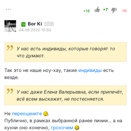
+7
+18
-11
Bor Ki
12518
19
04.09.2022 15:50
У нас есть индивиды, которые говорят то
что думают.
Так это не наше ноу-хау, такие
индивиды
есть
везде.
У нас даже Елена Валерьевна, если припечёт,
всё всем выскажет, не постесняется.
Не
переоцените
.
Публично, в рамках выбранной ранее линии... а на
кухни оно конечно,
грохочем