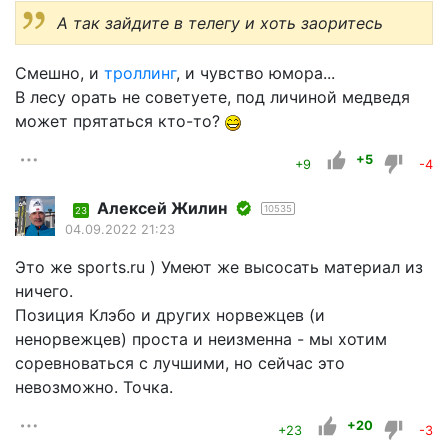
А так зайдите в телегу и хоть заоритесь
Смешно, и
троллинг
, и чувство юмора...
В лесу орать не советуете, под личиной медведя
может прятаться кто-то?
+5
+9
-4
Алексей Жилин
10535
23
04.09.2022 21:23
Это же sports.ru ) Умеют же высосать материал из
ничего.
Позиция Клэбо и других норвежцев (и
ненорвежцев) проста и неизменна - мы хотим
соревноваться с лучшими, но сейчас это
невозможно. Точка.
+20
+23
-3