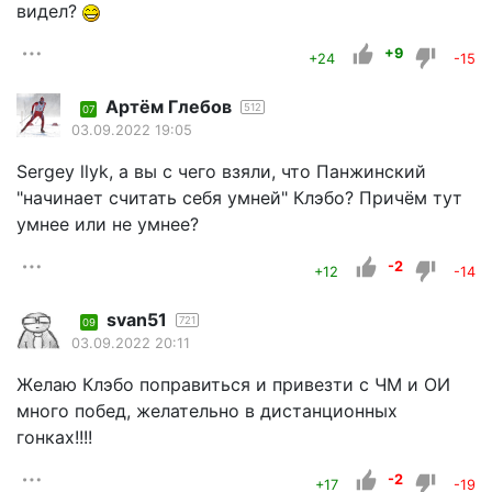
видел?
+9
+24
-15
Артём Глебов
512
07
03.09.2022 19:05
Sergey llyk, а вы с чего взяли, что Панжинский
"начинает считать себя умней" Клэбо? Причём тут
умнее или не умнее?
-2
+12
-14
svan51
721
09
03.09.2022 20:11
Желаю Клэбо поправиться и привезти с ЧМ и ОИ
много побед, желательно в дистанционных
гонках!!!!
-2
+17
-19