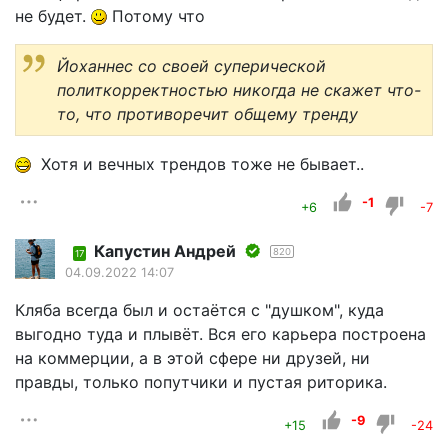
не будет.
Потому что
Йоханнес со своей суперической
политкорректностью никогда не скажет что-
то, что противоречит общему тренду
Хотя и вечных трендов тоже не бывает..
-1
+6
-7
Капустин Андрей
820
17
04.09.2022 14:07
Кляба всегда был и остаётся с "душком", куда
выгодно туда и плывёт. Вся его карьера построена
на коммерции, а в этой сфере ни друзей, ни
правды, только попутчики и пустая риторика.
-9
+15
-24