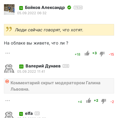
Бойков Александр
17634
14
05.09.2022 06:32
Люди сейчас говорят, что хотят.
На облаке вы живете, что ли ?
+3
+18
-15
Валерий Дунаев
206
05
05.09.2022 11:41
Комментарий скрыт модератором Галина
Львовна.
+2
+4
-2
elfa
23
10