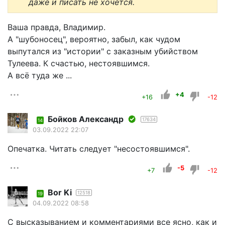
даже и писать не хочется.
Ваша правда, Владимир.
А "шубоносец", вероятно, забыл, как чудом
выпутался из "истории" с заказным убийством
Тулеева. К счастью, нестоявшимся.
А всё туда же ...
+4
+16
-12
Бойков Александр
17634
14
03.09.2022 22:07
Опечатка. Читать следует "несостоявшимся".
-5
+7
-12
Bor Ki
12518
19
04.09.2022 08:58
С высказыванием и комментариями все ясно, как и