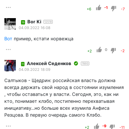
-1
+6
-7
Bor Ki
12518
19
04.09.2022 16:08
Вот
пример, кстати норвежца
0
+2
-2
Алексей Седенков
7893
11
04.09.2022 18:09
Салтыков - Щедрин: российская власть должна
всегда держать свой народ в состоянии изумления
, чтобы оставаться у власти. Сегодня, это, как ни
кто, понимает клэбо, постипенно перехватывая
инициативу...но больше всех изумила Анфиса
Резцова. В первую очередь самого Клэбо.
-9
+2
-11