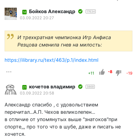
Бойков Александр
17634
14
03.09.2022 20:27
И трехкратная чемпионка Игр Анфиса
Резцова сменила гнев на милость:
https://ilibrary.ru/text/463/p.1/index.html
-8
+11
-19
кочетов владимир
3868
21
03.09.2022 20:58
Александр спасибо , с удовольствием
перечитал...А.П. Чехов великолепен...
в отличие от упомянутых выше "знатоков"при
спорте,,, про того что в шубе, даже и писать не
хочется.