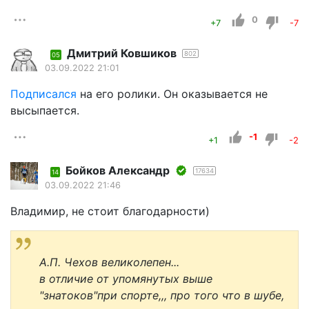
0
+7
-7
Дмитрий Ковшиков
802
05
03.09.2022 21:01
Подписался
на его ролики. Он оказывается не
высыпается.
-1
+1
-2
Бойков Александр
17634
14
03.09.2022 21:46
Владимир, не стоит благодарности)
А.П. Чехов великолепен...
в отличие от упомянутых выше
"знатоков"при спорте,,, про того что в шубе,