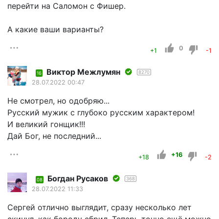
перейти на Саломон с Фишер.
А какие ваши варианты?
0
+1
-1
Виктор Межлумян
8270
16
28.07.2022 00:47
Не смотрел, но одобряю...
Русский мужик с глубоко русским характером!
И великий гонщик!!!
Дай Бог, не последний...
+16
+18
-2
Богдан Русаков
368
08
28.07.2022 11:33
Сергей отлично выглядит, сразу несколько лет
скинул, как бороду сбрил. Теперь точно ещё можно