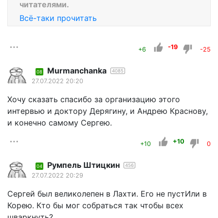
читателями.
Всё-таки прочитать
-19
+6
-25
Murmanchanka
4085
08
27.07.2022 20:20
Хочу сказать спасибо за организацию этого
интервью и доктору Дерягину, и Андрею Краснову,
и конечно самому Сергею.
+10
+10
0
Румпель Штицкин
456
04
27.07.2022 20:29
Сергей был великолепен в Лахти. Его не пустИли в
Корею. Кто бы мог собраться так чтобы всех
шваркнуть?