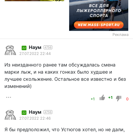
Реклама
Наум
4756
22
27.07.2022 22:44
Из неизданного ранее там обсуждалась смена
марки лыж, и на каких гонках было худшее и
лучшее скольжение. Остальное все известно и без
изменений)
+1
+1
0
Наум
4756
22
27.07.2022 22:46
Я бы предположил, что Устюгов хотел, но не дали,