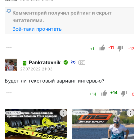
Комментарий получил рейтинг и скрыт
читателями.
Всё-таки прочитать
-11
+1
-12
Pankratovnik
501
11
27.07.2022 21:03
Будет ли текстовый вариант интервью?
+14
+14
0
РЕКЛАМА
РЕКЛАМА