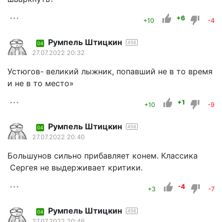
+6
+10
-4
Румпель Штицкин
456
04
27.07.2022 20:32
Устюгов- великий лыжник, попавший не в то время
и не в то место»
+1
+10
-9
Румпель Штицкин
456
04
27.07.2022 20:40
Большунов сильно прибавляет конем. Классика
Сергея не выдерживает критики.
-4
+3
-7
Румпель Штицкин
456
04
27.07.2022 20:46