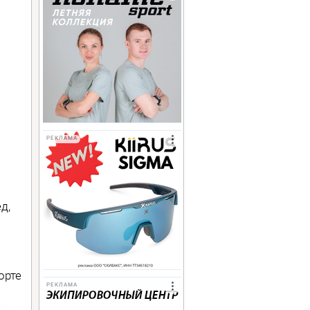
РЕКЛАМА
д,
орте
РЕКЛАМА