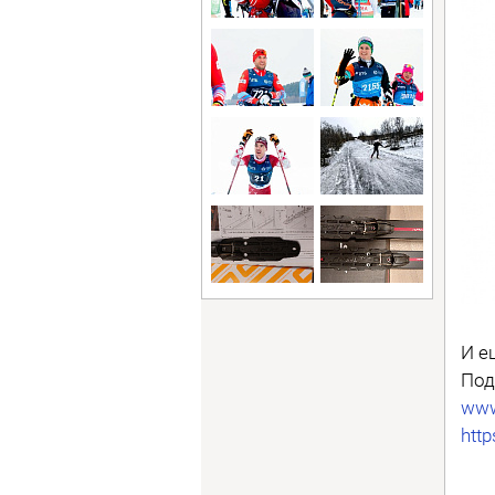
И е
Под
www
htt