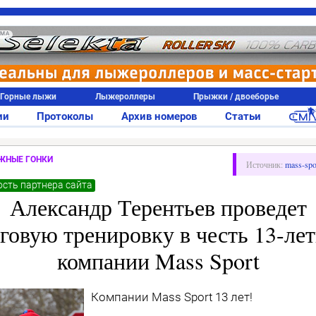
АМА
Горные лыжи
Лыжероллеры
Прыжки / двоеборье
ии
Протоколы
Архив номеров
Статьи
ЖНЫЕ ГОНКИ
Источник:
mass-spo
сть партнера сайта
Александр Терентьев проведет
говую тренировку в честь 13-ле
компании Mass Sport
Компании Mass Sport 13 лет!