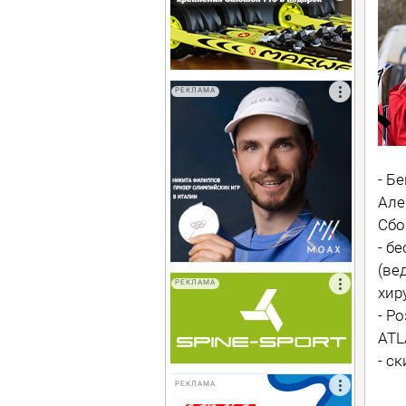
РЕКЛАМА
- Б
Але
Сбо
- б
(ве
РЕКЛАМА
хиру
- Р
ATL
- с
РЕКЛАМА