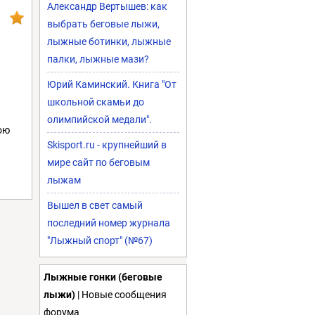
Александр Вертышев: как
выбрать беговые лыжи,
лыжные ботинки, лыжные
палки, лыжные мази?
Юрий Каминский. Книга "От
школьной скамьи до
олимпийской медали".
ою
Skisport.ru - крупнейший в
мире сайт по беговым
лыжам
Вышел в свет самый
последний номер журнала
"Лыжный спорт" (№67)
Лыжные гонки (беговые
лыжи)
| Новые сообщения
форума