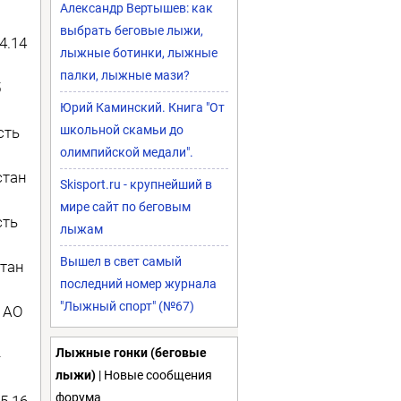
Александр Вертышев: как
выбрать беговые лыжи,
4.14
лыжные ботинки, лыжные
палки, лыжные мази?
5
Юрий Каминский. Книга "От
школьной скамьи до
сть
олимпийской медали".
стан
Skisport.ru - крупнейший в
мире сайт по беговым
сть
лыжам
Вышел в свет самый
стан
последний номер журнала
"Лыжный спорт" (№67)
 АО
Лыжные гонки (беговые
-
лыжи)
| Новые сообщения
форума
5.16