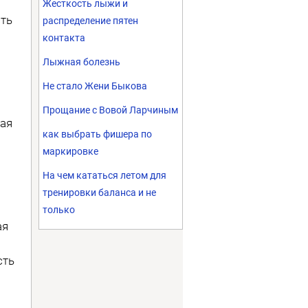
Жесткость лыжи и
ть
распределение пятен
контакта
Лыжная болезнь
Не стало Жени Быкова
Прощание с Вовой Ларчиным
ая
как выбрать фишера по
маркировке
На чем кататься летом для
тренировки баланса и не
только
ая
сть