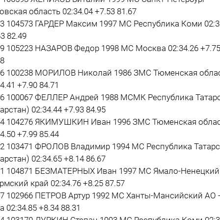
овская область 02:34.04 +7.53 81.67
23 104573 ГАРДЕР Максим 1997 МС Республика Коми 02:3
3 82.49
29 105223 НАЗАРОВ Федор 1998 МС Москва 02:34.26 +7.7
48
56 100238 МОРИЛОВ Николай 1986 ЗМС Тюменская обла
4.41 +7.90 84.71
26 100067 ФЕЛЛЕР Андрей 1988 МСМК Республика Татар
арстан) 02:34.44 +7.93 84.95
34 104276 ЯКИМУШКИН Иван 1996 ЗМС Тюменская обла
4.50 +7.99 85.44
22 103471 ФРОЛОВ Владимир 1994 МС Республика Татар
арстан) 02:34.65 +8.14 86.67
21 104871 БЕЗМАТЕРНЫХ Иван 1997 МС Ямало-Ненецкий
ермский край 02:34.76 +8.25 87.57
47 102966 ПЕТРОВ Артур 1992 МС Ханты-Мансийский АО 
а 02:34.85 +8.34 88.31
44 103170 ДУРКИН Степан 1993 МС Республика Коми 02:3