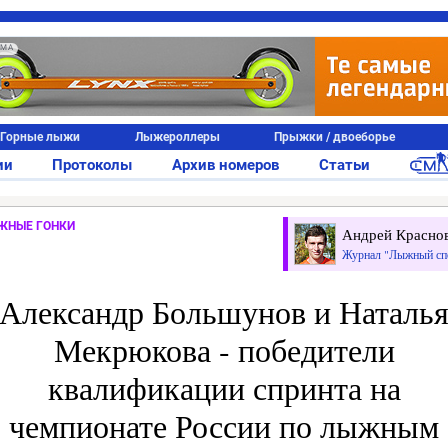
АМА
Горные лыжи
Лыжероллеры
Прыжки / двоеборье
ии
Протоколы
Архив номеров
Статьи
ЖНЫЕ ГОНКИ
Андрей Красно
Журнал "Лыжный сп
Александр Большунов и Наталь
Мекрюкова - победители
квалификации спринта на
чемпионате России по лыжным