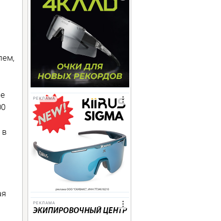
в
лем,
ые
РЕКЛАМА
00
 в
ая
РЕКЛАМА