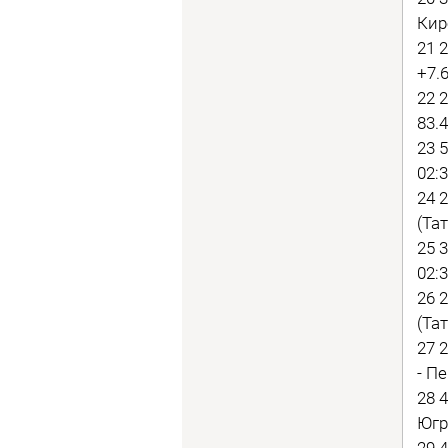
Кир
21 
+7.6
22 
83.
23 
02:3
24 
(Тат
25 
02:3
26 
(Тат
27 
- П
28 
Югр
29 