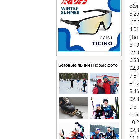
обл
3 2
02:2
4 3
(Тат
5 1
02:3
6 3
Беговые лыжи
| Новые фото
02:3
7 8
+5.2
8 4
02:3
9 5
обл
10 
02:3
11 