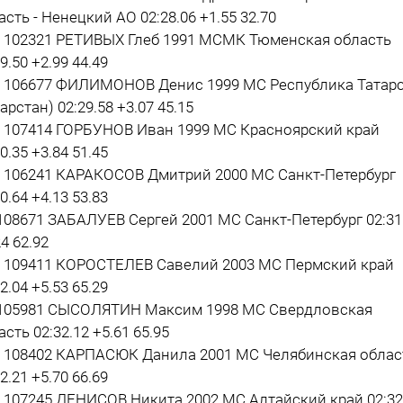
асть - Ненецкий АО 02:28.06 +1.55 32.70
5 102321 РЕТИВЫХ Глеб 1991 МСМК Тюменская область
9.50 +2.99 44.49
1 106677 ФИЛИМОНОВ Денис 1999 МС Республика Татар
арстан) 02:29.58 +3.07 45.15
0 107414 ГОРБУНОВ Иван 1999 МС Красноярский край
0.35 +3.84 51.45
8 106241 КАРАКОСОВ Дмитрий 2000 МС Санкт-Петербург
0.64 +4.13 53.83
 108671 ЗАБАЛУЕВ Сергей 2001 МС Санкт-Петербург 02:31
4 62.92
6 109411 КОРОСТЕЛЕВ Савелий 2003 МС Пермский край
2.04 +5.53 65.29
 105981 СЫСОЛЯТИН Максим 1998 МС Свердловская
асть 02:32.12 +5.61 65.95
2 108402 КАРПАСЮК Данила 2001 МС Челябинская облас
2.21 +5.70 66.69
1 107245 ДЕНИСОВ Никита 2002 МС Алтайский край 02:32