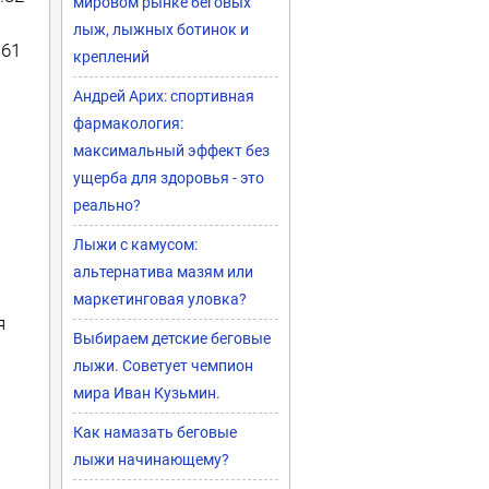
мировом рынке беговых
лыж, лыжных ботинок и
.61
креплений
Андрей Арих: спортивная
фармакология:
максимальный эффект без
ущерба для здоровья - это
реально?
й
Лыжи с камусом:
альтернатива мазям или
маркетинговая уловка?
я
Выбираем детские беговые
лыжи. Советует чемпион
мира Иван Кузьмин.
Как намазать беговые
лыжи начинающему?