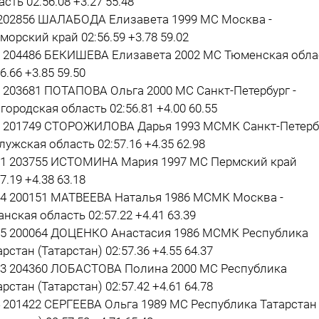
асть 02:56.08 +3.27 55.48
 202856 ШАЛАБОДА Елизавета 1999 МС Москва -
морский край 02:56.59 +3.78 59.02
2 204486 БЕКИШЕВА Елизавета 2002 МС Тюменская обла
6.66 +3.85 59.50
3 203681 ПОТАПОВА Ольга 2000 МС Санкт-Петербург -
городская область 02:56.81 +4.00 60.55
1 201749 СТОРОЖИЛОВА Дарья 1993 МСМК Санкт-Петерб
алужская область 02:57.16 +4.35 62.98
81 203755 ИСТОМИНА Мария 1997 МС Пермский край
7.19 +4.38 63.18
14 200151 МАТВЕЕВА Наталья 1986 МСМК Москва -
анская область 02:57.22 +4.41 63.39
15 200064 ДОЦЕНКО Анастасия 1986 МСМК Республика
арстан (Татарстан) 02:57.36 +4.55 64.37
33 204360 ЛОБАСТОВА Полина 2000 МС Республика
арстан (Татарстан) 02:57.42 +4.61 64.78
4 201422 СЕРГЕЕВА Ольга 1989 МС Республика Татарстан