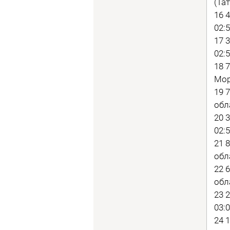
(Тат
16 
02:5
17 
02:5
18 
Мор
19 
обл
20 
02:5
21 
обл
22 
обл
23 
03:0
24 