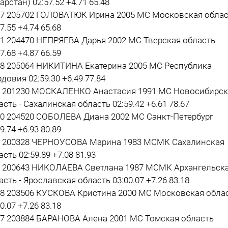
арстан) 02:57.52 +4.71 65.48
47 205702 ГОЛОВАТЮК Ирина 2005 МС Московская облас
7.55 +4.74 65.68
31 204470 НЕПРЯЕВА Дарья 2002 МС Тверская область
7.68 +4.87 66.59
78 205064 НИКИТИНА Екатерина 2005 МС Республика
довия 02:59.30 +6.49 77.84
7 201230 МОСКАЛЕНКО Анастасия 1991 МС Новосибирск
асть - Сахалинская область 02:59.42 +6.61 78.67
30 204520 СОБОЛЕВА Диана 2002 МС Санкт-Петербург
9.74 +6.93 80.89
8 200328 ЧЕРНОУСОВА Марина 1983 МСМК Сахалинская
асть 02:59.89 +7.08 81.93
6 200643 НИКОЛАЕВА Светлана 1987 МСМК Архангельск
асть - Ярославская область 03:00.07 +7.26 83.18
28 203506 КУСКОВА Кристина 2000 МС Московская обла
0.07 +7.26 83.18
17 203884 БАРАНОВА Алена 2001 МС Томская область