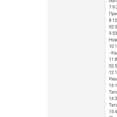
обл
7 9
При
8 1
02:5
9 5
Нов
10 
- К
11 
02:5
12 
Ряз
13 
Тат
14 
Тат
15 