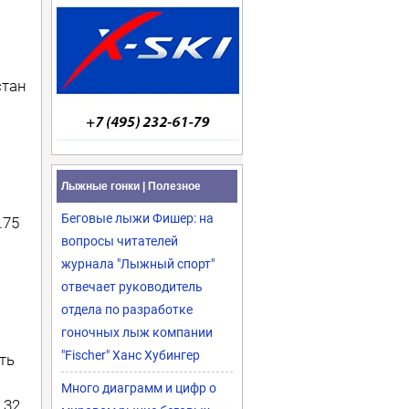
стан
Лыжные гонки | Полезное
Беговые лыжи Фишер: на
.75
вопросы читателей
журнала "Лыжный спорт"
отвечает руководитель
отдела по разработке
гоночных лыж компании
"Fischer" Ханс Хубингер
ть
Много диаграмм и цифр о
.32