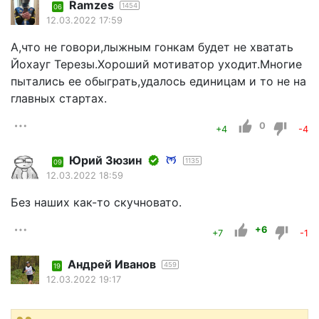
Ramzes
1454
06
12.03.2022 17:59
А,что не говори,лыжным гонкам будет не хватать
Йохауг Терезы.Хороший мотиватор уходит.Многие
пытались ее обыграть,удалось единицам и то не на
главных стартах.
0
+4
-4
Юрий Зюзин
1135
09
12.03.2022 18:59
Без наших как-то скучновато.
+6
+7
-1
Андрей Иванов
459
19
12.03.2022 19:17