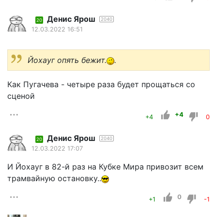
Денис Ярош
2040
20
12.03.2022 16:51
Йохауг опять бежит.
.
Как Пугачева - четыре раза будет прощаться со
сценой
+4
+4
0
Денис Ярош
2040
20
12.03.2022 17:07
И Йохауг в 82-й раз на Кубке Мира привозит всем
трамвайную остановку..
0
+1
-1