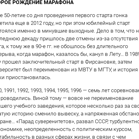
ОРОЕ РОЖДЕНИЕ МАРАФОНА
е 50-летие со дня проведения первого старта гонка
етила еще в 2012 году, но при этом юбилейный старт
тоялся именно в минувшие выходные. Дело в том, что 
леднюю декаду пришлось две отмены из-за отсутствия
га, к тому же в 90-е гг. не обошлось без длительного
ерыва, когда марафон, казалось бы, канул в Лету… В 198
у прошел заключительный старт в Фирсановке, затем
верситет был переименован из МВТУ в МГТУ, и история
ки приостановилась.
0, 1991, 1992, 1993, 1994, 1995, 1996 — семь лет соревнов
проводились. Виной тому — вовсе не переименование
шего учебного заведения, которое несколько раз за с
атую историю сменило вывеску, а напряженная обстан
тране… «Парад суверенитетов», развал СССР, турбулентн
кономике, неопределенность с политическим курсом,
табильность в разных сферах жизни, в связи с чем