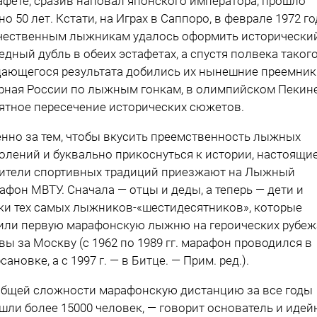
афете, сразив наповал японского императора, прошло
но 50 лет. Кстати, на Играх в Саппоро, в феврале 1972 го
чественным лыжникам удалось оформить исторически
едный дубль в обеих эстафетах, а спустя полвека таког
ающегося результата добились их нынешние преемник
рная России по лыжным гонкам, в олимпийском Пекин
ятное пересечение исторических сюжетов.
нно за тем, чтобы вкусить преемственность лыжных
олений и буквально прикоснуться к истории, настоящи
ители спортивных традиций приезжают на Лыжный
афон МВТУ. Сначала — отцы и деды, а теперь — дети и
ки тех самых лыжников-«шестидесятников», которые
или первую марафонскую лыжню на героических рубеж
вы за Москву (с 1962 по 1989 гг. марафон проводился в
сановке, а с 1997 г. — в Битце. — Прим. ред.).
общей сложности марафонскую дистанцию за все годы
шли более 15000 человек, — говорит основатель и иде