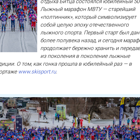
отдыха Битца состоялся юбилейный 50
Лыжный марафон МВТУ — старейший
«полтинник», который символизирует
собой целую эпоху отечественного
лыжного спорта. Первый старт был дан
более полувека назад, и сегодня мараф
продолжает бережно хранить и переда
из поколения в поколение лыжные
диции. О том, как гонка прошла в юбилейный раз — в
ортаже
www.
skisport.
ru
.