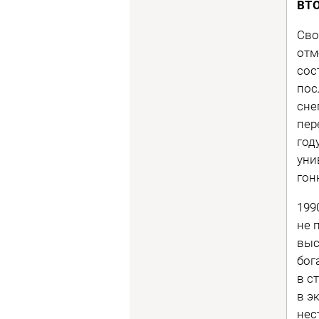
ВТ
Сво
отм
сос
пос
сне
пер
год
уни
гон
199
не 
выс
бог
в с
в э
нес