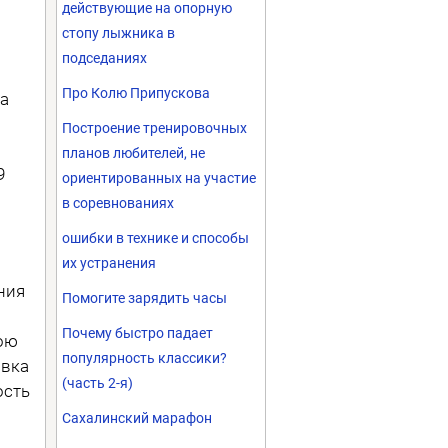
действующие на опорную
стопу лыжника в
подседаниях
Про Колю Припускова
на
Построение тренировочных
планов любителей, не
9
ориентированных на участие
в соревнованиях
ошибки в технике и способы
их устранения
ания
Помогите зарядить часы
Почему быстро падает
вою
популярность классики?
овка
(часть 2-я)
ость
Сахалинский марафон