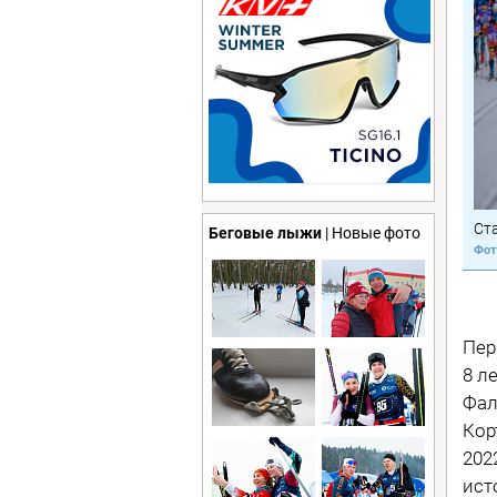
Ст
Беговые лыжи
| Новые фото
Пер
8 л
Фал
Кор
202
ист