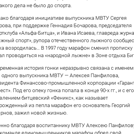
акого дела не было до спорта.
ако благодаря инициативе выпускника МВТУ Сергея
рова, при поддержке Геннадия Бочарова, председателя
ртклуба «Альфа-Битца», и Ивана Исаева, главреда журн
жный спорт», рупора отечественного лыжного сообщес
ка возродилась… В 1997 году марафон сменил прописку
ал проводиться на «народной лыжне» в Зоне отдыха Би
ременная история гонки неразрывно связана с именем
 одного выпускника МВТУ — Алексея Панфилова,
зидента Финансово-промышленной корпорации «Гарант
ест». Под его опеку гонка попала в конце 90-х гг., и с его
влением битцевский «Феникс», как называет
рожденный из пепла марафон его основатель Георгий
рнов, зажил новой жизнью.
нно благодаря воспитаннику МВТУ Алексею Панфилов
 команде единомышленников марафон обрел свой