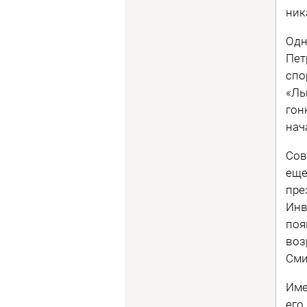
ник
Одн
Пет
спо
«Лы
гон
нач
Сов
еще
пре
Инв
поя
воз
Сми
Име
его