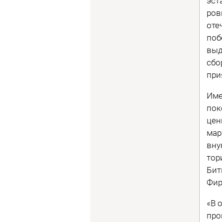
эст
ров
оте
поб
выд
сбо
при
Име
пок
цен
мар
вну
тор
Бит
Фир
«В 
про