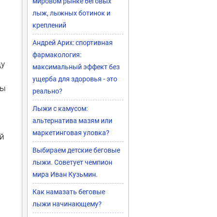
мировом рынке беговых
лыж, лыжных ботинок и
креплений
Андрей Арих: спортивная
фармакология:
ду
максимальный эффект без
ущерба для здоровья - это
ды
реально?
Лыжи с камусом:
альтернатива мазям или
маркетинговая уловка?
ей
Выбираем детские беговые
лыжи. Советует чемпион
мира Иван Кузьмин.
Как намазать беговые
лыжи начинающему?