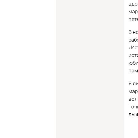
вдо
мар
пят
В н
раб
«Ис
ист
юби
пам
Я л
мар
вол
Точ
лыж