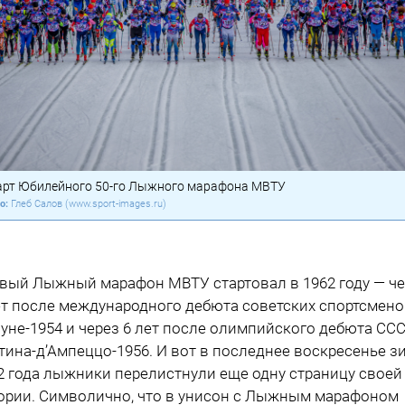
арт Юбилейного 50-го Лыжного марафона МВТУ
Глеб Салов (www.sport-images.ru)
вый Лыжный марафон МВТУ стартовал в 1962 году — че
ет после международного дебюта советских спортсмено
уне-1954 и через 6 лет после олимпийского дебюта ССС
тина-д’Ампеццо-1956. И вот в последнее воскресенье 
2 года лыжники перелистнули еще одну страницу своей
ории. Символично, что в унисон с Лыжным марафоном