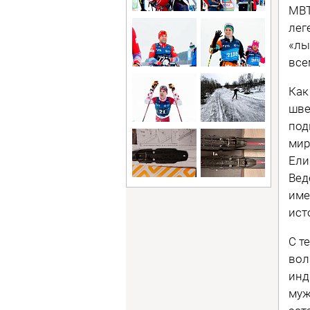
МВТ
лег
«лы
все
Как
шве
под
мир
Ели
Вед
име
ист
С т
вол
инд
муж