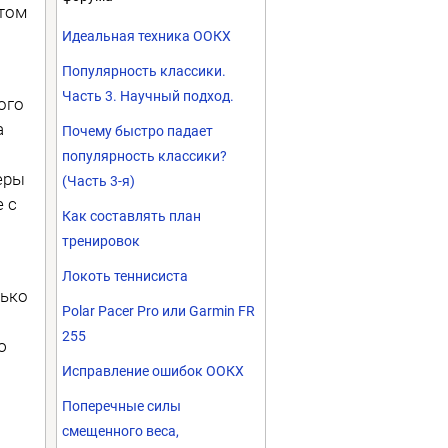
этом
Идеальная техника ООКХ
Популярность классики.
Часть 3. Научный подход.
ого
а
Почему быстро падает
популярность классики?
еры
(Часть 3-я)
 с
Как составлять план
тренировок
Локоть теннисиста
лько
Polar Pacer Pro или Garmin FR
255
ю
Исправление ошибок ООКХ
Поперечные силы
смещенного веса,