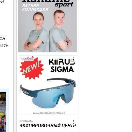
-й
он
вать
РЕКЛАМА
РЕКЛАМА