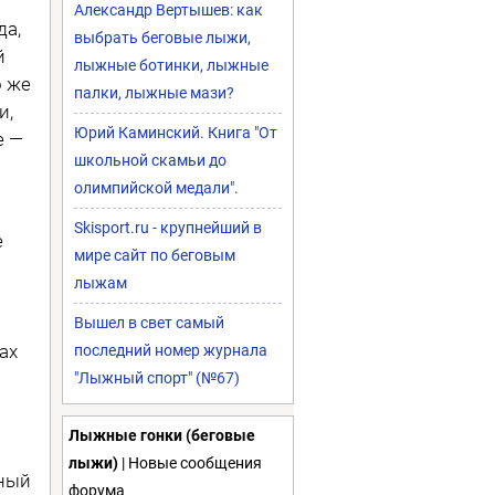
Александр Вертышев: как
да,
выбрать беговые лыжи,
й
лыжные ботинки, лыжные
о же
палки, лыжные мази?
и,
Юрий Каминский. Книга "От
е —
школьной скамьи до
олимпийской медали".
Skisport.ru - крупнейший в
е
мире сайт по беговым
лыжам
Вышел в свет самый
ах
последний номер журнала
"Лыжный спорт" (№67)
Лыжные гонки (беговые
лыжи)
| Новые сообщения
йный
форума