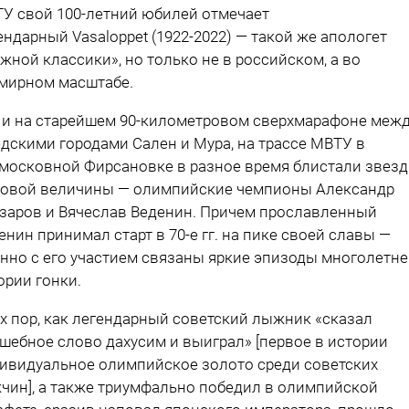
У свой 100-летний юбилей отмечает
ендарный Vasaloppet (1922-2022) — такой же апологет
жной классики», но только не в российском, а во
мирном масштабе.
 и на старейшем 90-километровом сверхмарафоне меж
дскими городами Сален и Мура, на трассе МВТУ в
московной Фирсановке в разное время блистали звез
овой величины — олимпийские чемпионы Александр
заров и Вячеслав Веденин. Причем прославленный
енин принимал старт в 70-е гг. на пике своей славы —
нно с его участием связаны яркие эпизоды многолетн
ории гонки.
ех пор, как легендарный советский лыжник «сказал
шебное слово дахусим и выиграл» [первое в истории
ивидуальное олимпийское золото среди советских
чин], а также триумфально победил в олимпийской