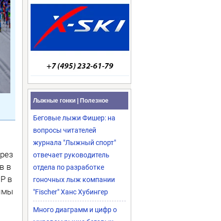
Лыжные гонки | Полезное
Беговые лыжи Фишер: на
вопросы читателей
журнала "Лыжный спорт"
рез
отвечает руководитель
в в
отдела по разработке
Р в
гоночных лыж компании
зимы
"Fischer" Ханс Хубингер
Много диаграмм и цифр о