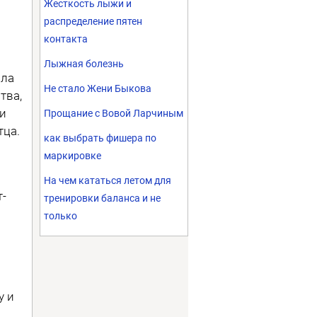
Жесткость лыжи и
распределение пятен
контакта
Лыжная болезнь
ала
Не стало Жени Быкова
тва,
 и
Прощание с Вовой Ларчиным
тца.
как выбрать фишера по
маркировке
На чем кататься летом для
-
тренировки баланса и не
только
у и