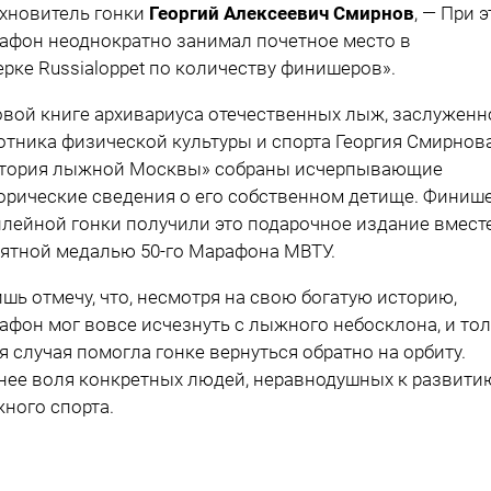
хновитель гонки
Георгий Алексеевич Смирнов
, — При 
афон неоднократно занимал почетное место в
ерке Russialoppet по количеству финишеров».
овой книге архивариуса отечественных лыж, заслуженн
отника физической культуры и спорта Георгия Смирнов
тория лыжной Москвы» собраны исчерпывающие
орические сведения о его собственном детище. Финиш
лейной гонки получили это подарочное издание вместе
ятной медалью 50-го Марафона МВТУ.
ишь отмечу, что, несмотря на свою богатую историю,
афон мог вовсе исчезнуть с лыжного небосклона, и то
я случая помогла гонке вернуться обратно на орбиту.
нее воля конкретных людей, неравнодушных к развити
ного спорта.