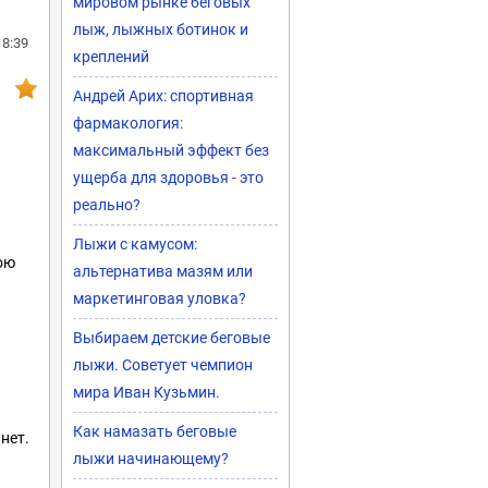
мировом рынке беговых
лыж, лыжных ботинок и
18:39
креплений
Андрей Арих: спортивная
фармакология:
максимальный эффект без
ущерба для здоровья - это
реально?
Лыжи с камусом:
ою
альтернатива мазям или
маркетинговая уловка?
Выбираем детские беговые
лыжи. Советует чемпион
мира Иван Кузьмин.
Как намазать беговые
нет.
лыжи начинающему?