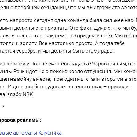
ели о всеобщем ожидании, что мы выиграем это золот
сто-напросто сегодня одна команда была сильнее нас.
выми должны это признать. Это факт. Думаю, что мы б
ольны после того, как немного придем в себя. Мы и бл
стояли к золоту. Все настолько просто. А тогда тебе
тается серебро, и мы должны быть этому рады.
рошлом году Пол не смог совладать с Червоткиным, в э
миль. Речь идет не о поиске козле отпущения. Мы кома
щая на войну вместе, и сегодня мы стали вторыми в эт
не. И должны быть удовлетворены этим», – приводит
ва Клэбо NRK.
 *
правах рекламы:
овые автоматы Клубника