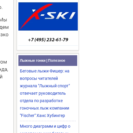
о.
 Мы
удем
изко
Лыжные гонки | Полезное
том
нда,
Беговые лыжи Фишер: на
ой
вопросы читателей
журнала "Лыжный спорт"
отвечает руководитель
отдела по разработке
гоночных лыж компании
"Fischer" Ханс Хубингер
Много диаграмм и цифр о