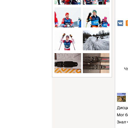
Ч
Дисци
Мог б
Знал 