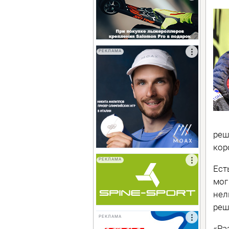
РЕКЛАМА
реш
кор
РЕКЛАМА
Ест
мог
нел
реш
РЕКЛАМА
«Ра