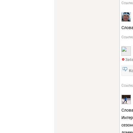
Ссылк
Слова
Ссылк
Заба
К
Ссылк
Слова
Интер
сезон
домин