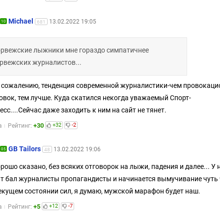
Michael
13.02.2022 19:05
10
681
рвежские лыжники мне гораздо симпатичнее
рвежских журналистов...
к сожалению, тенденция современной журналистики-чем провокаци
овок, тем лучше. Куда скатился некогда уважаемый Спорт-
есс....Сейчас даже заходить к ним на сайт не тянет.
+30
+32
-2
а
Рейтинг:
GB Tailors
13.02.2022 19:06
05
48
орошо сказано, без всяких отговорок на лыжи, падения и далее... У 
т бал журналисты пропагандисты и начинается вымучивание чуть 
екущем состоянии сил, я думаю, мужской марафон будет наш.
+5
+12
-7
а
Рейтинг: