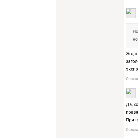
Но
но
Это, 
загол
экспр
Ссылк
Да, х
правя
При т
Ссылк