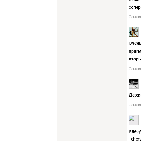
сопер
Ссылк
Очень
прагм
втор
Ссылк
Держа
Ссылк
Клебу
Tcher