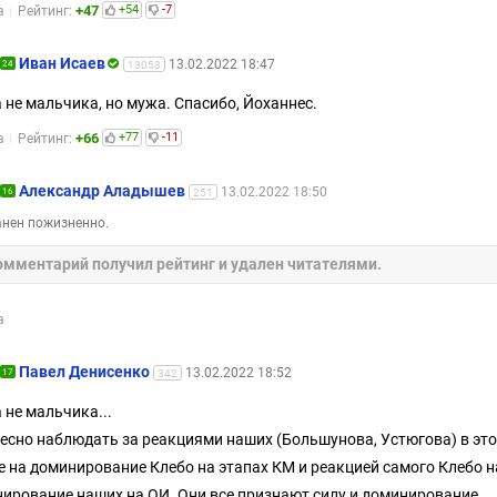
+47
+54
-7
а
Рейтинг:
Иван Исаев
13.02.2022 18:47
24
13053
 не мальчика, но мужа. Спасибо, Йоханнес.
+66
+77
-11
а
Рейтинг:
Александр Аладышев
13.02.2022 18:50
16
251
нен пожизненно.
омментарий получил рейтинг и удален читателями.
а
Павел Денисенко
13.02.2022 18:52
17
342
 не мальчика...
есно наблюдать за реакциями наших (Большунова, Устюгова) в эт
е на доминирование Клебо на этапах КМ и реакцией самого Клебо н
ирование наших на ОИ. Они все признают силу и доминирование