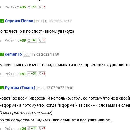
+35
+37
-2
а
Рейтинг:
Сережа Попов
13.02.2022 18:58
13
2549
то по честно и по спортивному, уважуха
+39
+40
-1
а
Рейтинг:
semen15
13.02.2022 18:59
10
329
жские лыжники мне гораздо симпатичнее норвежских журналистов
+51
+54
-3
а
Рейтинг:
Рустам (Томск)
13.02.2022 19:01
13
2477
иноват "во всем" Иверсен. И не только/столько потому что не в своей
й форме - а потому что, когда "в форме" - за своими словами не сле
И мы просто ссым на всех»
).
есной канцелярии
, видимо -
все слышат и все учитывают
..
+24
+33
-9
а
Рейтинг: