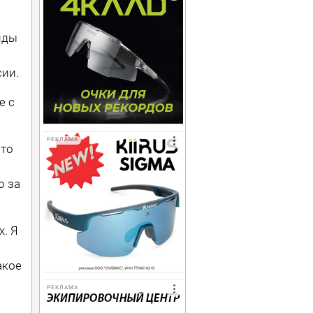
нды
сии.
е с
РЕКЛАМА
что
о за
.
. Я
акое
РЕКЛАМА