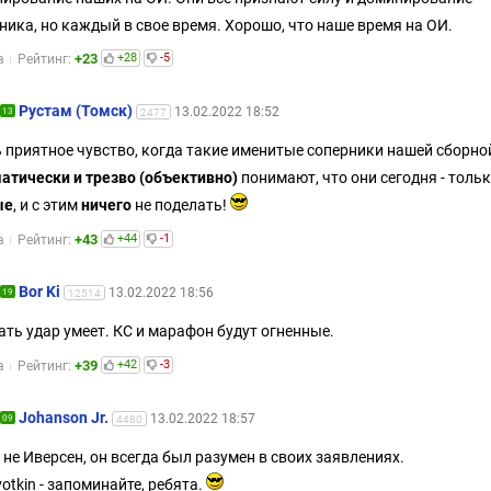
ника, но каждый в свое время. Хорошо, что наше время на ОИ.
+23
+28
-5
а
Рейтинг:
Рустам (Томск)
13.02.2022 18:52
13
2477
 приятное чувство, когда такие именитые соперники нашей сборно
атически и трезво (объективно)
понимают, что они сегодня - толь
ые
, и с этим
ничего
не поделать!
+43
+44
-1
а
Рейтинг:
Bor Ki
13.02.2022 18:56
19
12514
ть удар умеет. КС и марафон будут огненные.
+39
+42
-3
а
Рейтинг:
Johanson Jr.
13.02.2022 18:57
09
4480
 не Иверсен, он всегда был разумен в своих заявлениях.
votkin - запоминайте, ребята.