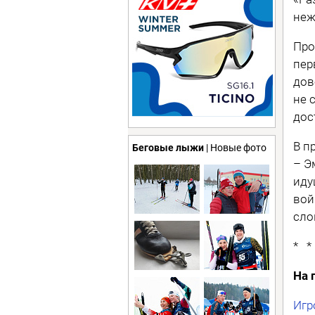
неж
Про
пер
дов
не 
дос
В п
Беговые лыжи
| Новые фото
– Э
иду
вой
сло
* *
На 
Игр