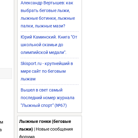
Александр Вертышев: как
выбрать беговые лыжи,
лыжные ботинки, лыжные
палки, лыжные мази?
Юрий Каминский. Книга "От
школьной скамьи до
олимпийской медали".
Skisport.ru - крупнейший в
мире сайт по беговым
лыжам
Вышел в свет самый
последний номер журнала
"Лыжный спорт" (№67)
Лыжные гонки (беговые
ом
лыжи)
| Новые сообщения
а
форума