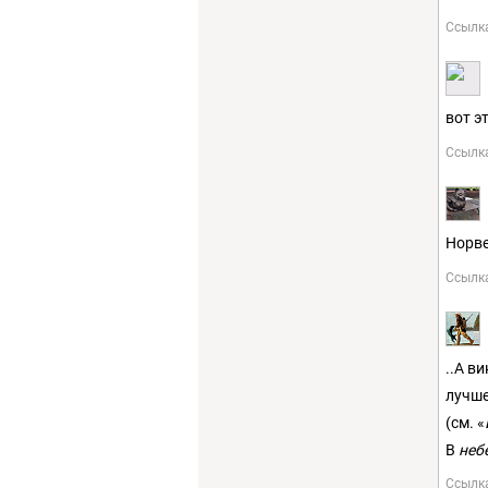
Ссылк
вот э
Ссылк
Норве
Ссылк
..А в
лучше
(см. «
В
неб
Ссылк