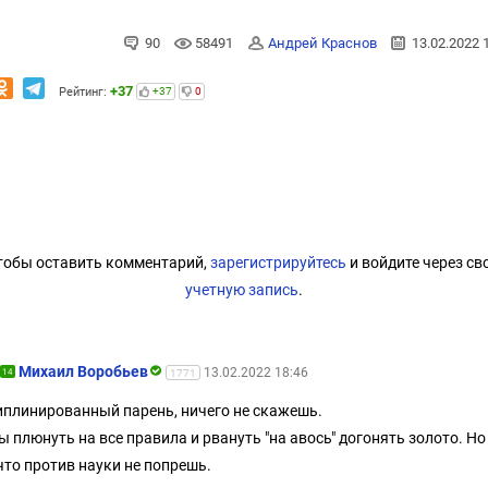
90
58491
Андрей Краснов
13.02.2022 
+37
Рейтинг:
+37
0
тобы оставить комментарий,
зарегистрируйтесь
и войдите через св
учетную запись
.
Mихаил Воробьев
13.02.2022 18:46
14
1771
плинированный парень, ничего не скажешь.
ы плюнуть на все правила и рвануть "на авось" догонять золото. Но 
что против науки не попрешь.