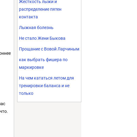
Жесткость лыжи и
распределение пятен
контакта
Лыжная болезнь
Не стало Жени Быкова
Прощание с Вовой Ларчиным
оннее
как выбрать фишера по
маркировке
На чем кататься летом для
тренировки баланса и не
только
нас
что.