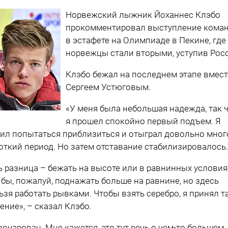
Норвежский лыжник Йоханнес Клэбо
прокомментировал выступление кома
в эстафете на Олимпиаде в Пекине, где
норвежцы стали вторыми, уступив Рос
Клэбо бежал на последнем этапе вмест
Сергеем Устюговым.
«У меня была небольшая надежда, так 
я прошел спокойно первый подъем. Я
ил попытаться приблизиться и отыграл довольно мног
откий период. Но затем отставание стабилизировалось
ь разница – бежать на высоте или в равнинных условиях
 бы, пожалуй, поднажать больше на равнине, но здесь
ьзя работать рывками. Чтобы взять серебро, я принял т
ение», – сказал Клэбо.
зочарован. Мне кажется, это тут речь о чем-то большем,