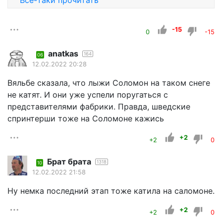
Всё-таки прочитать
-15
0
-15
anatkas
164
06
12.02.2022 20:28
Вяльбе сказала, что лыжи Соломон на таком снеге
не катят. И они уже успели поругаться с
представителями фабрики. Правда, шведские
спринтерши тоже на Соломоне кажись
+2
+2
0
Брат брата
1318
10
12.02.2022 21:58
Ну немка последний этап тоже катила на саломоне.
+2
+2
0