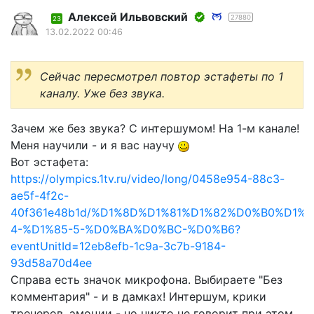
Алексей Ильвовский
27880
23
13.02.2022 00:46
Сейчас пересмотрел повтор эстафеты по 1
каналу. Уже без звука.
Зачем же без звука? С интершумом! На 1-м канале!
Меня научили - и я вас научу
Вот эстафета:
https://olympics.1tv.ru/video/long/0458e954-88c3-
ae5f-4f2c-
40f361e48b1d/%D1%8D%D1%81%D1%82%D0%B0%D1%
4-%D1%85-5-%D0%BA%D0%BC-%D0%B6?
eventUnitId=12eb8efb-1c9a-3c7b-9184-
93d58a70d4ee
Справа есть значок микрофона. Выбираете "Без
комментария" - и в дамках! Интершум, крики
тренеров, эмоции - но никто не говорит при этом.