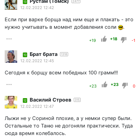
Рустам (Томск)
2477
13
12.02.2022 12:42
Если при варке борща над ним еще и плакать - это
нужно учитывать в момент добавления соли
.
+18
+19
-1
Брат брата
1318
10
12.02.2022 12:45
Cегодня к борщу всем победных 100 грамм!!!
+23
+23
0
Василий Строев
315
12
12.02.2022 12:47
Лыжи не у Сориной плохие, а у немки супер были.
Остальные то Таню не догоняли практически. Туда
сюда время колебалось.