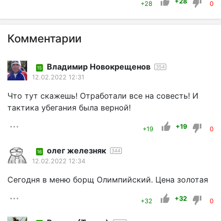
+28
+28
0
Комментарии
Владимир Новокрещенов
354
15
12.02.2022 12:31
Что тут скажешь! Отработали все на совесть! И
тактика убегания была верной!
+19
+19
0
олег железняк
344
16
12.02.2022 12:34
Сегодня в меню борщ Олимпийский. Цена золотая
+32
+32
0