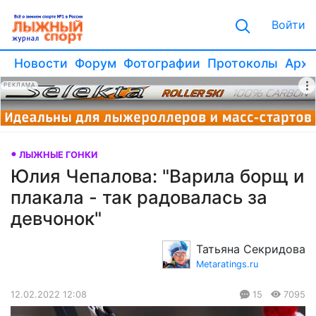
Войти
Новости
Форум
Фотографии
Протоколы
Архи
РЕКЛАМА
ЛЫЖНЫЕ ГОНКИ
Юлия Чепалова: "Варила борщ и
плакала - так радовалась за
девчонок"
Татьяна Секридова
Metaratings.ru
12.02.2022 12:08
15
7095