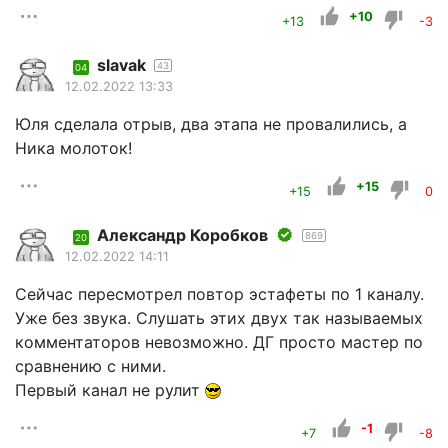
+10
+13
-3
slavak
43
04
12.02.2022 13:33
Юля сделала отрыв, два этапа не провалились, а
Ника молоток!
+15
+15
0
Александр Коробков
869
20
12.02.2022 14:11
Сейчас пересмотрел повтор эстафеты по 1 каналу.
Уже без звука. Слушать этих двух так называемых
комментаторов невозможно. ДГ просто мастер по
сравнению с ними.
Первый канал не рулит
-1
+7
-8