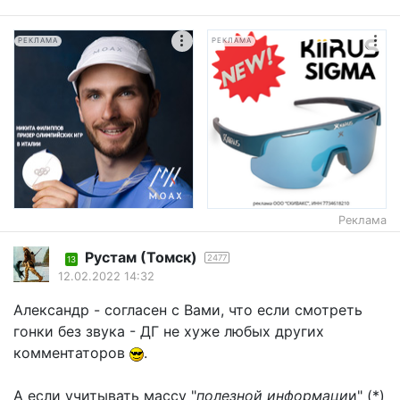
РЕКЛАМА
РЕКЛАМА
Реклама
Рустам (Томск)
2477
13
12.02.2022 14:32
Александр - согласен с Вами, что если смотреть
гонки без звука - ДГ не хуже любых других
комментаторов
.
А если учитывать массу "
полезной информаци
и" (*)