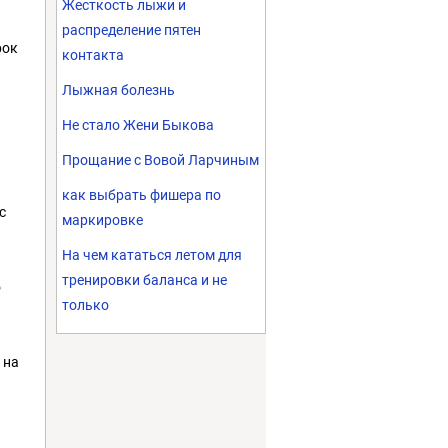
Жесткость лыжи и
распределение пятен
рок
контакта
Лыжная болезнь
Не стало Жени Быкова
Прощание с Вовой Ларчиным
как выбрать фишера по
с
маркировке
На чем кататься летом для
тренировки баланса и не
о
только
 на