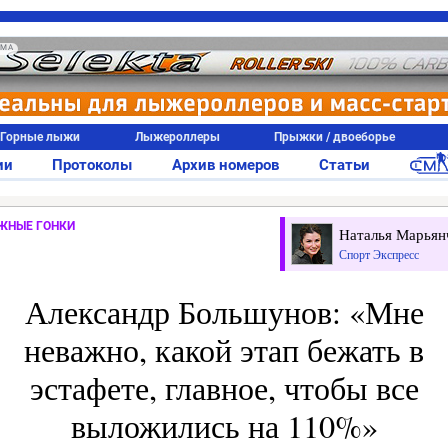
АМА
Горные лыжи
Лыжероллеры
Прыжки / двоеборье
ии
Протоколы
Архив номеров
Статьи
ЖНЫЕ ГОНКИ
Наталья Марьян
Спорт Экспресс
Александр Большунов: «Мне
неважно, какой этап бежать в
эстафете, главное, чтобы все
выложились на 110%»