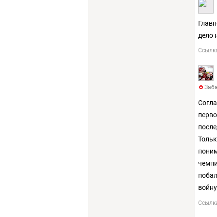
Главн
дело 
Ссылк
Заба
Согла
перво
после
Тольк
поним
чемпи
побал
войну
Ссылк