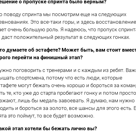
ешение о пропуске спринта было верным?
о поводу спринта мы посмотрим еще на следующих
евнованиях. Это все-таки горы, и здесь восстановлени
ает очень большую роль. Я надеюсь, что пропуск спринт
 даст положительный результат в следующих гонках.
то думаете об эстафете? Может быть, вам стоит вмес
рого перейти на финишный этап?
ужно поговорить с тренерами и с каждым из ребят. Ва
ышать спортсмена, потому что есть люди, которые
стафете могут бежать очень хорошо и бороться за коман
сть те, кто уже до старта пробегают гонку и потом просто
зжают, лишь бы медаль завоевать. Я думаю, нам нужно
одить и бороться за золото, все шансы для этого есть. 
ята это поймут, то все будет возможно.
акой этап хотели бы бежать лично вы?