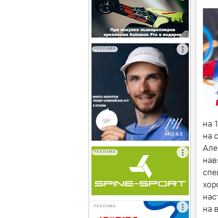
РЕКЛАМА
на 
на 
Але
РЕКЛАМА
нав
спе
хор
нас
на 
РЕКЛАМА