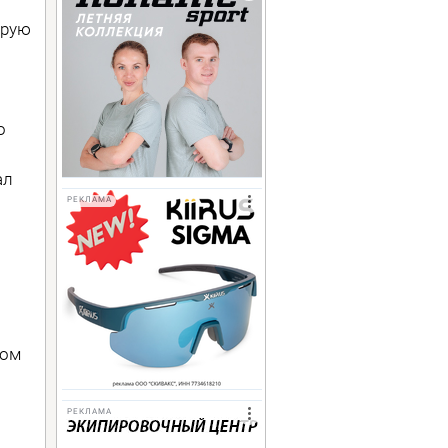
орую
о
ал
РЕКЛАМА
ком
РЕКЛАМА