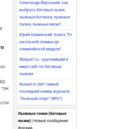
Александр Вертышев: как
выбрать беговые лыжи,
лыжные ботинки, лыжные
е
палки, лыжные мази?
а
Юрий Каминский. Книга "От
школьной скамьи до
то
олимпийской медали".
Skisport.ru - крупнейший в
жно
мире сайт по беговым
лыжам
ду,
Вышел в свет самый
 так
последний номер журнала
"Лыжный спорт" (№67)
Если
Лыжные гонки (беговые
лыжи)
| Новые сообщения
форума