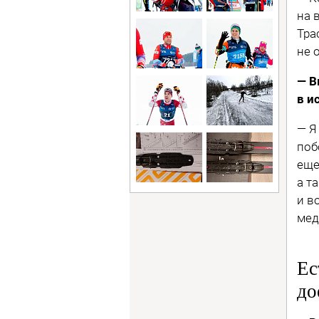
на 
Тра
не 
— В
в и
— Я
поб
еще
а т
и в
мед
Ес
до