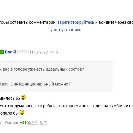
тобы оставить комментарий,
зарегистрируйтесь
и войдите через св
учетную запись
.
Bor Ki
11.02.2022 14:15
19
12501
У вас в голове уже есть идеальный состав?
Хаха, а интернациональный можно?
вилось 👍
у-то подумалось, что ребята с которыми он сегодня на тумбочки с
попали бы
+21
+23
-2
а
Рейтинг: