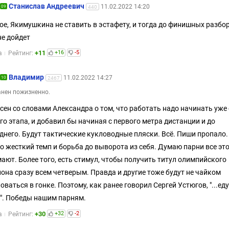
Станислав Андреевич
11.02.2022 14:20
09
440
ое, Якимушкина не ставить в эстафету, и тогда до финишных разбо
не дойдет
+11
+16
-5
а
Рейтинг:
Владимир
11.02.2022 14:27
10
2467
нен пожизненно.
сен со словами Александра о том, что работать надо начинать уже 
го этапа, и добавил бы начиная с первого метра дистанции и до
днего. Будут тактические кукловодные пляски. Всё. Пиши пропало.
о жесткий темп и борьба до выворота из себя. Думаю парни все эт
ают. Более того, есть стимул, чтобы получить титул олимпийского
она сразу всем четверым. Правда и другие тоже будут не чайком
оваться в гонке. Поэтому, как ранее говорил Сергей Устюгов, "...еду
". Победы нашим парням.
+30
+32
-2
а
Рейтинг: