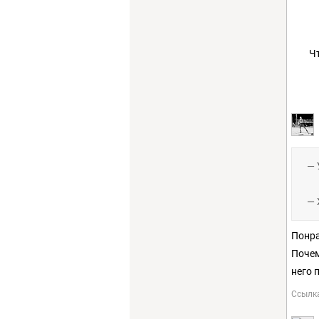
Ч
— 
— 
Понра
Почем
него 
Ссылк