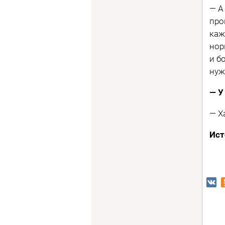
— А
про
каж
нор
и б
нуж
— У
— Х
Ист