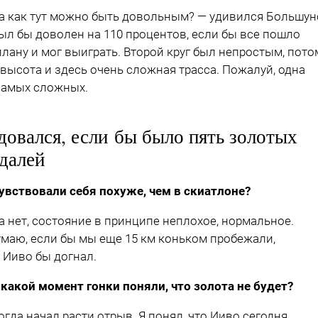
а как тут можно быть довольным? — удивился Большун
ыл бы доволен на 110 процентов, если бы все пошло
плану и мог выиграть. Второй круг был непростым, пото
 высота и здесь очень сложная трасса. Пожалуй, одна
самых сложных.
довался, если бы было пять золотых
далей
увствовали себя похуже, чем в скиатлоне?
а нет, состояние в принципе неплохое, нормальное.
умаю, если бы мы еще 15 км коньком пробежали,
я Ииво бы догнал.
 какой момент гонки поняли, что золота не будет?
огда начал расти отрыв. Я понял, что Ииво сегодня