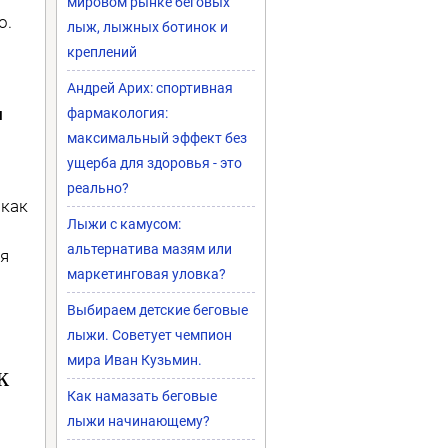
мировом рынке беговых
о.
лыж, лыжных ботинок и
креплений
Андрей Арих: спортивная
м
фармакология:
максимальный эффект без
ущерба для здоровья - это
реально?
 как
Лыжи с камусом:
альтернатива мазям или
мя
маркетинговая уловка?
Выбираем детские беговые
лыжи. Советует чемпион
мира Иван Кузьмин.
к
Как намазать беговые
лыжи начинающему?