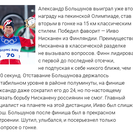
Александр Большунов выиграл уже вт
награду на пекинской Олимпиаде, став
вторым в гонке на 15 км классическим
стилем. Победил фаворит — Ииво
Нисканен из Финляндии. Преимуществ
Нисканена в классической разделке
не вызывало вопросов. Финн лидиров
с первой до последней отсечки,
не подпуская к себе никого ближе, чем
10 секунд. Отставание Большунова держалось
стабильном уровне в районе полуминуты, на финише
ксандр даже сократил его до 24, но по-настоящему
язать борьбу Нисканену россиянин не смог. Главный
циалист на планете на этой дистанции, Ииво был слиш
ош. Большунов после финиша был в прекрасном
троении. Шутил, улыбался, и посерьезнел только
вопросе о гонке.