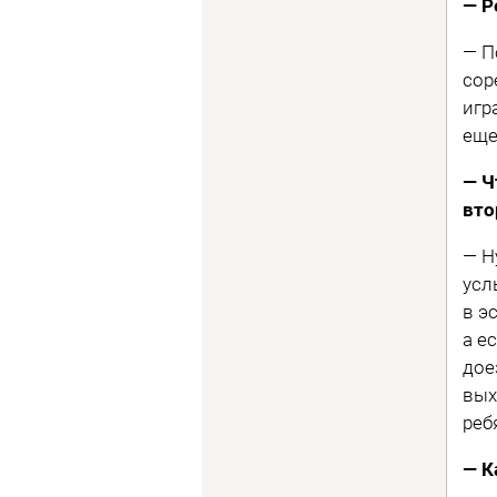
— Р
— П
сор
игр
еще
— Ч
вто
— Н
усл
в э
а е
дое
вых
реб
— К