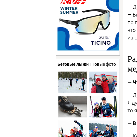
— Д
— Б
по 
что
из 
Ра
Беговые лыжи
| Новые фото
ме
— Ч
— Д
Я д
то 
— В
— К