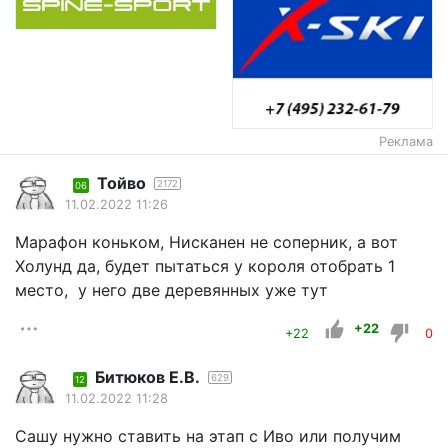
Реклама
Тойво
2172
06
11.02.2022 11:26
Марафон коньком, Нисканен не соперник, а вот
Холунд да, будет пытаться у короля отобрать 1
место, у него две деревянных уже тут
+22
+22
0
Битюков Е.В.
629
12
11.02.2022 11:28
Сашу нужно ставить на этап с Иво или получим