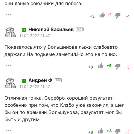
они явные союзники для побега.
-1
+3
-4
Николай Васильев
1021
14
11.02.2022 11:47
Показалось,что у Большинова лыжи слабовато
держали.На подьеме заметил.Но это не точно.
+5
+8
-3
Андрей Ф
786
15
11.02.2022 11:47
Отличная гонка. Серебро хороший результат,
особенно при том, что Клэбо уже закончил, а шёл
бы он по времени Большунова, результат мог бы
быть и другим.
+3
+6
-3