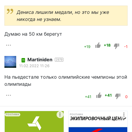
Дениса лишили медали, но это мы уже
никогда не узнаем.
Думаю на 50 км берегут
+18
+19
-1
Martiniden
2979
11
11.02.2022 11:26
На пьедестале только олимпийские чемпионы этой
олимпиады
+41
+41
0
РЕКЛАМА
РЕКЛАМА