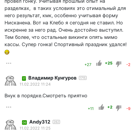
провёл гонку. Учитывая прошлый опыт на
разделках, в таких условиях это отимальный для
него результат, кмк, особенно учитывая форму
Нисканена. Вот на Клебо я сегодня не ставил. Но
искренне за него рад. Очень достойно выступил.
Тем более, что остальные викинги опять мимо
кассы. Супер гонка! Спортивный праздник удался!
+25
+27
-2
Владимир Кунгуров
1715
17
11.02.2022 11:24
Внук в порядке.Смотреть приятно
+2
+11
-9
Andy312
262
06
11.02.2022 11:25