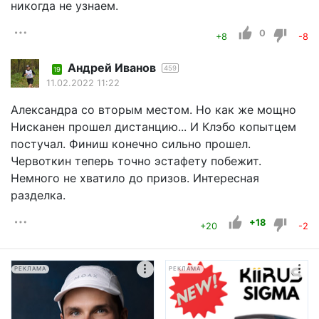
никогда не узнаем.
0
+8
-8
Андрей Иванов
459
19
11.02.2022 11:22
Александра со вторым местом. Но как же мощно
Нисканен прошел дистанцию... И Клэбо копытцем
постучал. Финиш конечно сильно прошел.
Червоткин теперь точно эстафету побежит.
Немного не хватило до призов. Интересная
разделка.
+18
+20
-2
РЕКЛАМА
РЕКЛАМА