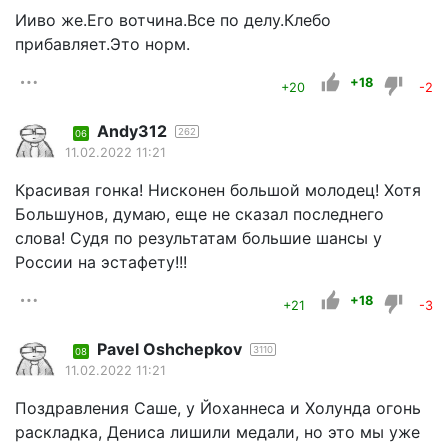
Ииво же.Его вотчина.Все по делу.Клебо
прибавляет.Это норм.
+18
+20
-2
Andy312
262
06
11.02.2022 11:21
Красивая гонка! Нисконен большой молодец! Хотя
Большунов, думаю, еще не сказал последнего
слова! Судя по результатам большие шансы у
России на эстафету!!!
+18
+21
-3
Pavel Oshchepkov
3110
08
11.02.2022 11:21
Поздравления Саше, у Йоханнеса и Холунда огонь
раскладка, Дениса лишили медали, но это мы уже