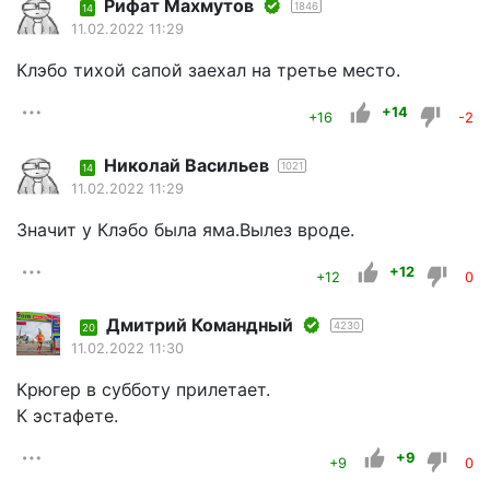
Рифат Махмутов
1846
14
11.02.2022 11:29
Клэбо тихой сапой заехал на третье место.
+14
+16
-2
Николай Васильев
1021
14
11.02.2022 11:29
Значит у Клэбо была яма.Вылез вроде.
+12
+12
0
Дмитрий Командный
4230
20
11.02.2022 11:30
Крюгер в субботу прилетает.
К эстафете.
+9
+9
0