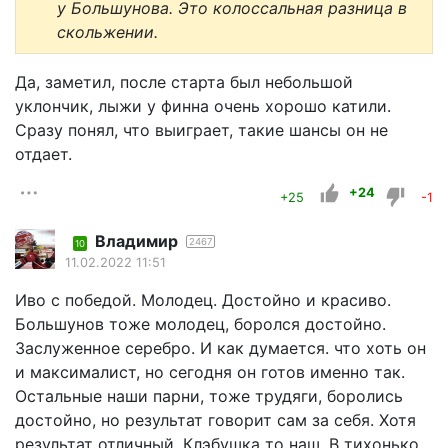
у Большунова. Это колоссальная разница в
скольжении.
Да, заметил, после старта был небольшой
уклончик, лыжи у финна очень хорошо катили.
Сразу понял, что выиграет, такие шансы он не
отдает.
+24
+25
-1
Владимир
2467
10
11.02.2022 11:51
Иво с победой. Молодец. Достойно и красиво.
Большунов тоже молодец, боролся достойно.
Заслуженное серебро. И как думается. что хоть он
и максималист, но сегодня он готов именно так.
Остальные наши парни, тоже трудяги, боролись
достойно, но результат говорит сам за себя. Хотя
результат отличный. Клэбушка то наш. В тихонько,