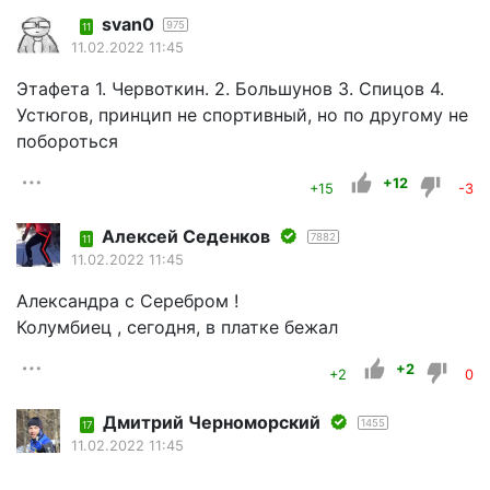
svan0
975
11
11.02.2022 11:45
Этафета 1. Червоткин. 2. Большунов 3. Спицов 4.
Устюгов, принцип не спортивный, но по другому не
побороться
+12
+15
-3
Алексей Седенков
7882
11
11.02.2022 11:45
Александра с Серебром !
Колумбиец , сегодня, в платке бежал
+2
+2
0
Дмитрий Черноморский
1455
17
11.02.2022 11:45