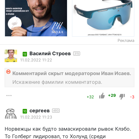
Реклама
Василий Строев
315
12
11.02.2022 11:22
Комментарий скрыт модератором Иван Исаев.
Искажение фамилии комментатора.
+29
+32
-3
сергеев
493
10
11.02.2022 11:23
Норвежцы как будто замаскировали рывок Клэбо.
То Голберг лидировал, то Холунд (среди