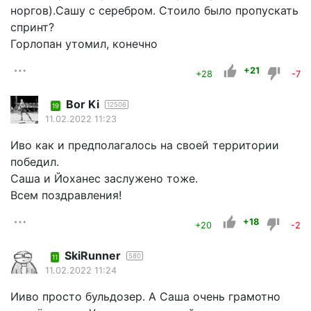
норгов).Сашу с серебром. Стоило было пропускать
спринт?
Горлопан утомил, конечно
+21
+28
-7
Bor Ki
12506
19
11.02.2022 11:23
Иво как и предполагалось на своей территории
победил.
Саша и Йоханес заслужено тоже.
Всем поздравления!
+18
+20
-2
SkiRunner
580
11
11.02.2022 11:24
Ииво просто бульдозер. А Саша очень грамотно