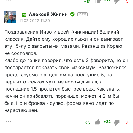
+12
+15
-3
Алексей Жилин
10535
23
11.02.2022 11:30
Поздравления Ииво и всей Финляндии! Великий
классик! Дайте ему хорошие лыжи и он выиграет
эту 15-ку с закрытыми глазами. Реванш за Корею
не состоялся.
Клэбо до гонки говорил, что есть 2 фаворита, но он
постарается показать свой максимум. Разложился
предсказуемо с акцентом на последние 5, на
первых отсечках чуть не носом дышал, а
последние 1.5 пролетел быстрее всех. Как знать,
начни он прибавлять пораньше, может и 2-м бы
был. Но и бронза - супер, форма явно идет по
нарастающей.
+22
+26
-4