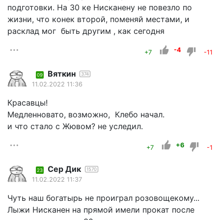
подготовки. На 30 ке Нисканену не повезло по
жизни, что конек второй, поменяй местами, и
расклад мог быть другим , как сегодня
-4
+7
-11
Вяткин
374
09
11.02.2022 11:36
Красавцы!
Медленновато, возможно, Клебо начал.
и что стало с Жювом? не уследил.
+6
+7
-1
Сер Дик
1570
23
11.02.2022 11:37
Чуть наш богатырь не проиграл розовощекому...
Лыжи Нисканен на прямой имели прокат после