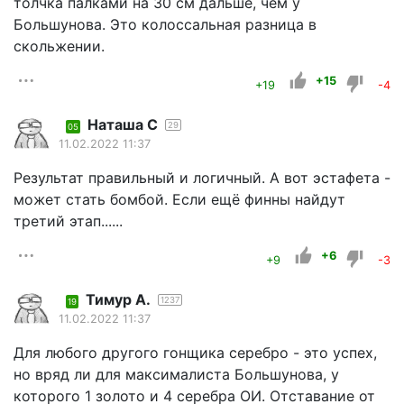
толчка палками на 30 см дальше, чем у
Большунова. Это колоссальная разница в
скольжении.
+15
+19
-4
Наташа С
29
05
11.02.2022 11:37
Результат правильный и логичный. А вот эстафета -
может стать бомбой. Если ещё финны найдут
третий этап......
+6
+9
-3
Тимур А.
1237
19
11.02.2022 11:37
Для любого другого гонщика серебро - это успех,
но вряд ли для максималиста Большунова, у
которого 1 золото и 4 серебра ОИ. Отставание от