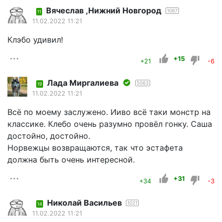
Вячеслав ,Нижний Новгород
1067
11
11.02.2022 11:21
Клэбо удивил!
+15
+21
-6
Лада Миргалиева
5063
19
11.02.2022 11:21
Всё по моему заслужено. Ииво всё таки монстр на
классике. Клебо очень разумно провёл гонку. Саша
достойно, достойно.
Норвежцы возвращаются, так что эстафета
должна быть очень интересной.
+31
+34
-3
Николай Васильев
1021
14
11.02.2022 11:21