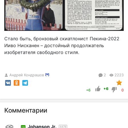
Стало быть, бронзовый скиатлонист Пекина-2022
Ииво Нисканен – достойный продолжатель
изобретателя свободного стиля.
Андрей Кондрашов
2
2223
+6
+6
0
Комментарии
Johanson Jr.
4478
09