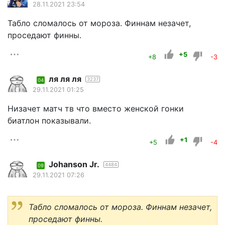
28.11.2021 23:54
Табло сломалось от мороза. Финнам незачет,
проседают финны.
+5
+8
-3
ля ля ля
3237
04
29.11.2021 01:25
Низачет матч тв что вместо женской гонки
биатлон показывали.
+1
+5
-4
Johanson Jr.
4484
09
29.11.2021 07:26
Табло сломалось от мороза. Финнам незачет,
проседают финны.