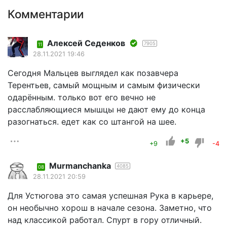
Комментарии
Алексей Седенков
7905
11
28.11.2021 19:46
Сегодня Мальцев выглядел как позавчера
Терентьев, самый мощным и самым физически
одарённым. только вот его вечно не
расслабляющиеся мышцы не дают ему до конца
разогнаться. едет как со штангой на шее.
+5
+9
-4
Murmanchanka
4085
08
28.11.2021 20:59
Для Устюгова это самая успешная Рука в карьере,
он необычно хорош в начале сезона. Заметно, что
над классикой работал. Спурт в гору отличный.