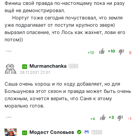
Финиш свой правда по-настоящему пока ни разу
ещё не демонстрировал.
Нортуг тоже сегодня почуствовал, что земля
уже подрагивает от поступи крупного зверя)
выразил опасение, что Лось как жахнет, лови его
потом))
+10
+10
0
Murmanchanka
4085
08
28.11.2021 21:01
Саша очень хорош и по ходу добавляет, но для
Большунова этот сезон и правда может быть очень
сложным, хочется верить, что Саня к этому
морально готов.
+3
+4
-1
Модест Соловьев
15558
22