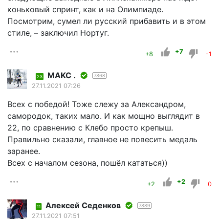
коньковый спринт, как и на Олимпиаде.
Посмотрим, сумел ли русский прибавить и в этом
стиле, – заключил Нортуг.
+7
+8
-1
MAKC .
7868
23
27.11.2021 07:26
Всех с победой! Тоже слежу за Александром,
самородок, таких мало. И как мощно выглядит в
22, по сравнению с Клебо просто крепыш.
Правильно сказали, главное не повесить медаль
заранее.
Всех с началом сезона, пошёл кататься))
+2
+2
0
Алексей Седенков
7889
11
27.11.2021 07:51