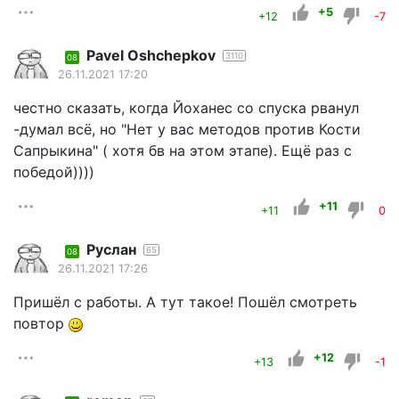
+5
+12
-7
Pavel Oshchepkov
3110
08
26.11.2021 17:20
честно сказать, когда Йоханес со спуска рванул
-думал всё, но "Нет у вас методов против Кости
Сапрыкина" ( хотя бв на этом этапе). Ещё раз с
победой))))
+11
+11
0
Руслан
65
08
26.11.2021 17:26
Пришёл с работы. А тут такое! Пошёл смотреть
повтор
+12
+13
-1