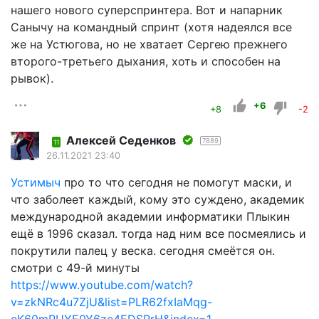
нашего нового суперспринтера. Вот и напарник
Санычу на командный спринт (хотя надеялся все
же на Устюгова, но не хватает Сергею прежнего
второго-третьего дыхания, хоть и способен на
рывок).
+6
+8
-2
Алексей Седенков
7889
11
26.11.2021 23:40
Устимыч
про то что сегодня не помогут маски, и
что заболеет каждый, кому это суждено, академик
международной академии информатики Плыкин
ещё в 1996 сказал. тогда над ним все посмеялись и
покрутили палец у веска. сегодня смеётся он.
смотри с 49-й минуты
https://www.youtube.com/watch?
v=zkNRc4u7ZjU&list=PLR62fxIaMqg-
eK60mPUYE0Y6ze4EDSRrH&index=1