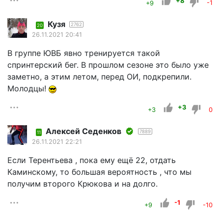
+8
+9
-1
Кузя
2762
20
26.11.2021 20:41
В группе ЮВБ явно тренируется такой
спринтерский бег. В прошлом сезоне это было уже
заметно, а этим летом, перед ОИ, подкрепили.
Молодцы!
+3
+3
0
Алексей Седенков
7889
11
26.11.2021 22:21
Если Терентьева , пока ему ещё 22, отдать
Каминскому, то большая вероятность , что мы
получим второго Крюкова и на долго.
-1
+9
-10