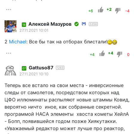
+2
+6
-4
Алексей Мазуров
5356
18
27.11.2021 10:01
2
Michael
: Все бы так на отборах блистали!
+4
+4
0
Gattuso87
1263
07
27.11.2021 10:10
Теперь все встало на свои места - инверсионные
следы от самолетов, посредством которых над
ЦФО иллюминаты распыляют новые штаммы Ковид,
вероятно ничто иное, как собранные секретной.
программой НАСА элементы хвоста кометы ХейлА
- Бопп, появившейся годом позже Хиякутакки.
«Уважаемый редактор может лучше про реактор,