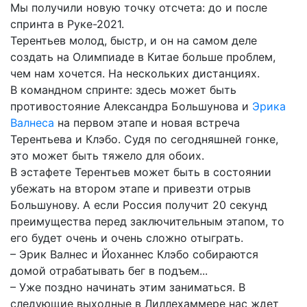
Мы получили новую точку отсчета: до и после
спринта в Руке-2021.
Терентьев молод, быстр, и он на самом деле
создать на Олимпиаде в Китае больше проблем,
чем нам хочется. На нескольких дистанциях.
В командном спринте: здесь может быть
противостояние Александра Большунова и
Эрика
Валнеса
на первом этапе и новая встреча
Терентьева и Клэбо. Судя по сегодняшней гонке,
это может быть тяжело для обоих.
В эстафете Терентьев может быть в состоянии
убежать на втором этапе и привезти отрыв
Большунову. А если Россия получит 20 секунд
преимущества перед заключительным этапом, то
его будет очень и очень сложно отыграть.
– Эрик Валнес и Йоханнес Клэбо собираются
домой отрабатывать бег в подъем...
– Уже поздно начинать этим заниматься. В
следующие выходные в Лиллехаммере нас ждет