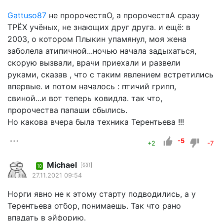
Gattuso87
не пророчествО, а пророчествА сразу
ТРЁХ учёных, не знающих друг друга. и ещё: в
2003, о котором Плыкин упамянул, моя жена
заболела атипичной...ночью начала задыхаться,
скорую вызвали, врачи приехали и развели
руками, сказав , что с таким явлением встретились
впервые. и потом началось : птичий грипп,
свиной...и вот теперь ковидла. так что,
пророчества папаши сбылись.
Но какова вчера была техника Терентьева !!!
-5
+2
-7
Michael
681
10
27.11.2021 09:54
Норги явно не к этому старту подводились, а у
Терентьева отбор, понимаешь. Так что рано
впадать в эйфорию.