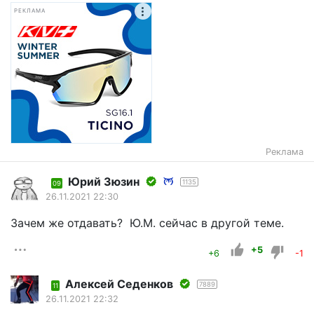
РЕКЛАМА
Реклама
Юрий Зюзин
1135
09
26.11.2021 22:30
Зачем же отдавать? Ю.М. сейчас в другой теме.
+5
+6
-1
Алексей Седенков
7889
11
26.11.2021 22:32