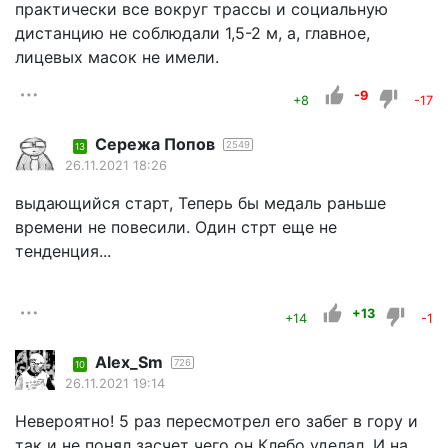
практически все вокруг трассы и социальную
дистанцию не соблюдали 1,5-2 м, а, главное,
лицевых масок не имели.
-9
+8
-17
Сережа Попов
2549
13
26.11.2021 18:26
выдающийся старт, Теперь бы медаль раньше
времени не повесили. Один стрт еще не
тенденция...
+13
+14
-1
Alex_Sm
726
10
26.11.2021 19:14
Невероятно! 5 раз пересмотрел его забег в гору и
так и не понял засчет чего он Клебо уделал. И на