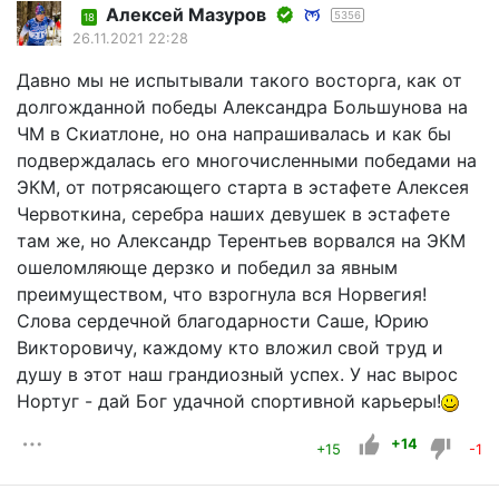
Алексей Мазуров
5356
18
26.11.2021 22:28
Давно мы не испытывали такого восторга, как от
долгожданной победы Александра Большунова на
ЧМ в Скиатлоне, но она напрашивалась и как бы
подверждалась его многочисленными победами на
ЭКМ, от потрясающего старта в эстафете Алексея
Червоткина, серебра наших девушек в эстафете
там же, но Александр Терентьев ворвался на ЭКМ
ошеломляюще дерзко и победил за явным
преимуществом, что взрогнула вся Норвегия!
Слова сердечной благодарности Саше, Юрию
Викторовичу, каждому кто вложил свой труд и
душу в этот наш грандиозный успех. У нас вырос
Нортуг - дай Бог удачной спортивной карьеры!
+14
+15
-1