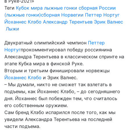
в Руке-2021»
Теги
Кубок мира
лыжные гонки
сборная России
(лыжные гонки)
сборная Норвегии
Петтер Нортуг
Йоханнес Клэбо
Александр Терентьев
Эрик Валнес
Лыжи
Двукратный олимпийский чемпион
Петтер
Нортуг
прокомментировал победу россиянина
Александра Терентьева в классическом спринте на
этапе Кубка мира в финской Руке.
Вторым и третьим финишировали норвежцы
Йоханнес Клэбо
и Эрик Валнес.
– Мы думали, никто не сможет так взлетать в
подъемы, как Йоханнес Клэбо, – до сегодняшнего
дня. Йоханнес был побежден тем, что считалось
его собственным оружием.
Сам бренд Клэбо испарился после того, как мы
увидели Александра Терентьева на последней
части подъема.