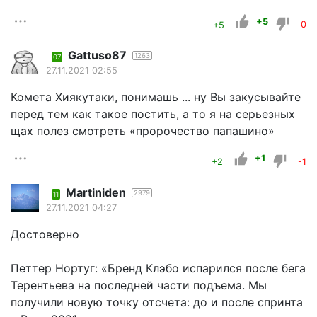
+5
+5
0
Gattuso87
1263
07
27.11.2021 02:55
Комета Хиякутаки, понимашь ... ну Вы закусывайте
перед тем как такое постить, а то я на серьезных
щах полез смотреть «пророчество папашино»
+1
+2
-1
Martiniden
2979
11
27.11.2021 04:27
Достоверно
Петтер Нортуг: «Бренд Клэбо испарился после бега
Терентьева на последней части подъема. Мы
получили новую точку отсчета: до и после спринта