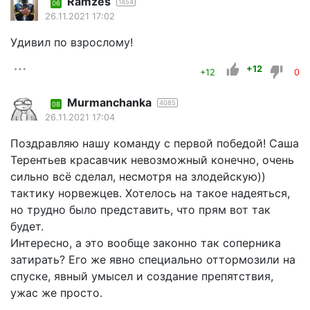
Ramzes
1454
06
26.11.2021 17:02
Удивил по взрослому!
+12
+12
0
Murmanchanka
4085
08
26.11.2021 17:04
Поздравляю нашу команду с первой победой! Саша
Терентьев красавчик невозможный конечно, очень
сильно всё сделал, несмотря на злодейскую))
тактику норвежцев. Хотелось на такое надеяться,
но трудно было представить, что прям вот так
будет.
Интересно, а это вообще законно так соперника
затирать? Его же явно специально оттормозили на
спуске, явный умысел и создание препятствия,
ужас же просто.