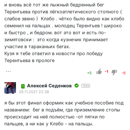
и вновь всё тот же лыжный бедренный бег
Терентьева против лёгкоатлетического стопного (
слабое звено ) Клэбо . чётко было видно как клэбо
семенил на пальцах . молодец Терентьев ! широко
и быстро , и бедром. вот это вот и есть по-
зимятовски : это когда кузнечик принимает
участие в тараканьих бегах.
Кузя я тебе ответил в новости про победу
Терентьева в прологе
-1
+5
-6
Алексей Седенков
7889
11
26.11.2021 22:38
я бы этот финал оформик как учебное пособие под
названием: бег в подъём, где приземление стопы
происходит на неё полностью -от пятки по
пальцев, а ни как у Клэбо - на пальцы.