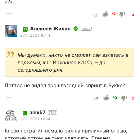
а?»
-2
+2
-4
Алексей Жилин
10535
23
27.11.2021 10:14
Мы думали, никто не сможет так взлетать в
подъемы, как Йоханнес Клэбо, – до
сегодняшнего дня.
Петтер не видел прошлогодний спринт в Рукке?
+2
+2
0
alex57
7309
10
27.11.2021 11:34
Клебо потратил немало сил на приличный отрыв,
который потом не смог удержать. Причем