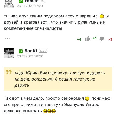
remen
97
05
26.11.2021 17:29
ты нас друг таким подарком всех ошарашил!
и
друзей и врагов) вот , что значит у руля умные и
компетентные специалисты
+1
+4
-3
Bor Ki
12517
19
26.11.2021 18:20
надо Юрию Викторовичу галстук подарить
на день рождения. Я решил галстук не
дарить
Так вот в чем дело, просто сэкономил
, понимаю
его при стоимости галстука Эмануэль Унгаро
дешевле выиграть