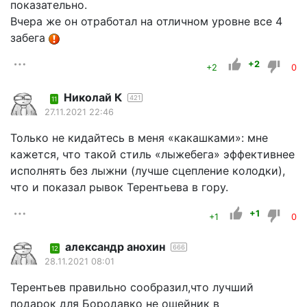
показательно.
Вчера же он отработал на отличном уровне все 4
забега
+2
+2
0
Николай К
421
11
27.11.2021 22:46
Только не кидайтесь в меня «какашками»: мне
кажется, что такой стиль «лыжебега» эффективнее
исполнять без лыжни (лучше сцепление колодки),
что и показал рывок Терентьева в гору.
+1
+1
0
александр анохин
666
12
28.11.2021 08:01
Терентьев правильно сообразил,что лучший
подарок для Бородавко не ошейник в