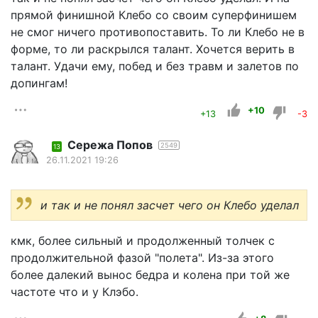
прямой финишной Клебо со своим суперфинишем
не смог ничего противопоставить. То ли Клебо не в
форме, то ли раскрылся талант. Хочется верить в
талант. Удачи ему, побед и без травм и залетов по
допингам!
+10
+13
-3
Сережа Попов
2549
13
26.11.2021 19:26
и так и не понял засчет чего он Клебо уделал
кмк, более сильный и продолженный толчек с
продолжительной фазой "полета". Из-за этого
более далекий вынос бедра и колена при той же
частоте что и у Клэбо.