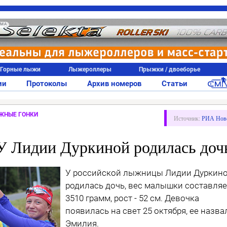
АМА
Горные лыжи
Лыжероллеры
Прыжки / двоеборье
ии
Протоколы
Архив номеров
Статьи
ЖНЫЕ ГОНКИ
Источник:
РИА Нов
У Лидии Дуркиной родилась доч
У российской лыжницы Лидии Дуркин
родилась дочь, вес малышки составляе
3510 грамм, рост - 52 см. Девочка
появилась на свет 25 октября, ее назва
Эмилия.