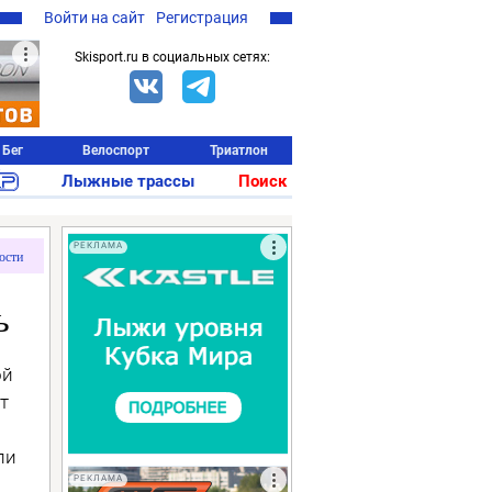
Войти на сайт
Регистрация
Skisport.ru в социальных сетях:
Бег
Велоспорт
Триатлон
Лыжные трассы
Поиск
РЕКЛАМА
ости
ь
ой
т
ли
РЕКЛАМА