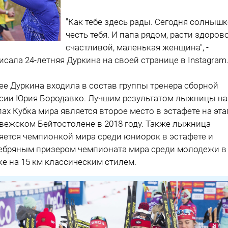
"Как тебе здесь рады. Сегодня солнышк
честь тебя. И папа рядом‍‍, расти здоров
счастливой, маленькая женщина", -
исала 24-летняя Дуркина на своей странице в Instagram
ее Дуркина входила в состав группы тренера сборной
сии Юрия Бородавко. Лучшим результатом лыжницы на
пах Кубка мира является второе место в эстафете на эта
вежском Бейтостолене в 2018 году. Также лыжница
яется чемпионкой мира среди юниорок в эстафете и
ебряным призером чемпионата мира среди молодежи в
ке на 15 км классическим стилем.