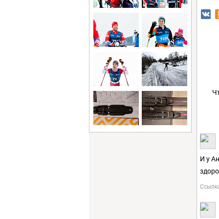
Ч
И у А
здоро
Ссылк