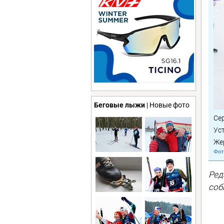
Беговые лыжи
| Новые фото
Се
Ус
Же
Ред
соб