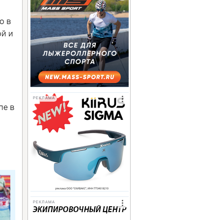
о в
ой и
.
РЕКЛАМА
пе в
РЕКЛАМА