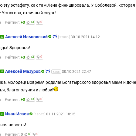
 эту эстафету, как там Лена финишировала. У Соболевой, которая
 Устюгова, отличный спурт!
+3
+3
0
а
Рейтинг:
Алексей Ильвовский
30.10.2021 14:12
23
27885
цы! Здоровья!
+3
+3
0
а
Рейтинг:
Алексей Мазуров
30.10.2021 22:47
18
5356
ка, молодец! Вовремя родила! Богатырского здоровья маме и доче
ья, благополучия и любви!
+3
+3
0
а
Рейтинг:
Иван Исаев
01.11.2021 18:15
24
13062
ная новость!
0
0
0
а
Рейтинг: