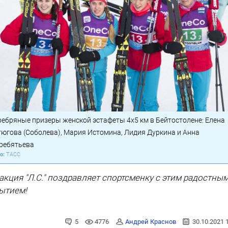
ребряные призеры женской эстафеты 4х5 км в Бейтостолене: Елена
тюгова (Соболева), Мария Истомина, Лидия Дуркина и Анна
ребятьева
ТАСС
акция "Л.С." поздравляет спортсменку с этим радостны
ытием!
5
4776
Андрей Краснов
30.10.2021 