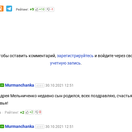
+9
Рейтинг:
+10
-1
тобы оставить комментарий,
зарегистрируйтесь
и войдите через св
учетную запись
.
Murmanchanka
30.10.2021 12:51
08
4085
ндрея Мельниченко недавно сын родился, всех поздравляю, счастья
вья!
+2
+2
0
а
Рейтинг:
Murmanchanka
30.10.2021 12:51
08
4085