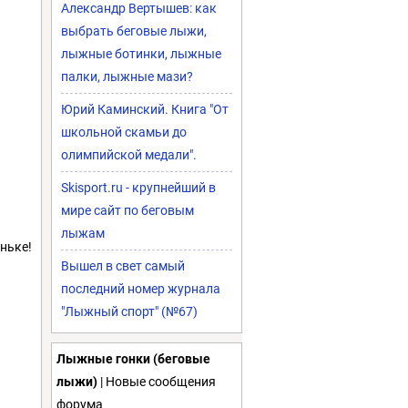
Александр Вертышев: как
выбрать беговые лыжи,
лыжные ботинки, лыжные
палки, лыжные мази?
Юрий Каминский. Книга "От
школьной скамьи до
олимпийской медали".
Skisport.ru - крупнейший в
мире сайт по беговым
лыжам
ньке!
Вышел в свет самый
последний номер журнала
"Лыжный спорт" (№67)
Лыжные гонки (беговые
лыжи)
| Новые сообщения
форума