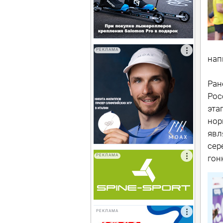
РЕКЛАМА
нап
Ран
Рос
эта
нор
явл
сер
РЕКЛАМА
гон
РЕКЛАМА