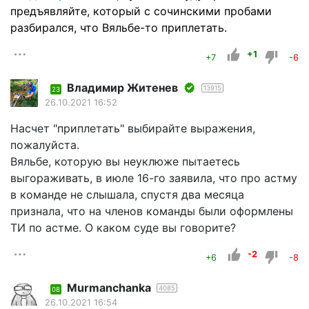
предъявляйте, который с сочинскими пробами
разбирался, что Вяльбе-то приплетать.
+1
+7
-6
Владимир Житенев
13915
23
26.10.2021 16:52
Насчет "приплетать" выбирайте выражения,
пожалуйста.
Вяльбе, которую вы неуклюже пытаетесь
выгораживать, в июле 16-го заявила, что про астму
в команде не слышала, спустя два месяца
признала, что на членов команды были оформлены
ТИ по астме. О каком суде вы говорите?
-2
+6
-8
Murmanchanka
4085
08
26.10.2021 16:54