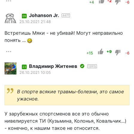
-2
+4
-6
Johanson Jr.
4477
09
25.10.2021 21:48
Встретишь Мяки - не убивай! Могут неправильно
понять ...
+9
+15
-6
Владимир Житенев
13915
23
26.10.2021 10:05
В спорте всякие травмы-болезни, это самое
ужасное.
У зарубежных спортсменов все это обычно
нивелируется ТИ (Кузьмина, Колонья, Ковальчик...)
- конечно, к нашим такое не относится.