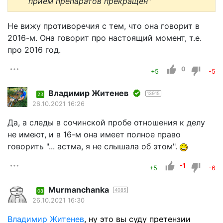
прием препаратов прекращен"
Не вижу противоречия с тем, что она говорит в
2016-м. Она говорит про настоящий момент, т.е.
про 2016 год.
0
+5
-5
Владимир Житенев
13915
23
26.10.2021 16:26
Да, а следы в сочинской пробе отношения к делу
не имеют, и в 16-м она имеет полное право
говорить "... астма, я не слышала об этом".
-1
+5
-6
Murmanchanka
4085
08
26.10.2021 16:30
Владимир Житенев
, ну это вы суду претензии