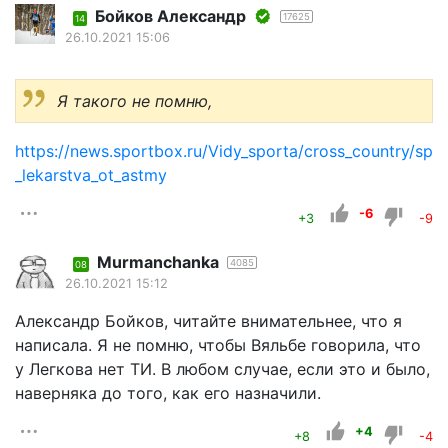
Бойков Александр
17625
14
26.10.2021 15:06
Я такого не помню,
https://news.sportbox.ru/Vidy_sporta/cross_country/s
­_lekarstva_ot_astmy
-6
+3
-9
Murmanchanka
4085
08
26.10.2021 15:12
Александр Бойков, читайте внимательнее, что я
написала. Я не помню, чтобы Вяльбе говорила, что
у Легкова нет ТИ. В любом случае, если это и было,
наверняка до того, как его назначили.
+4
+8
-4