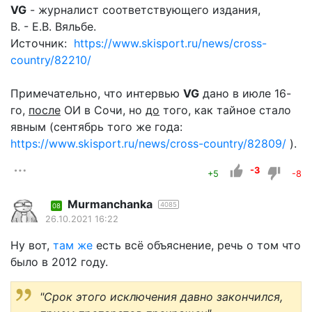
VG
- журналист соответствующего издания,
В. - Е.В. Вяльбе.
Источник:
https://www.skisport.ru/news/cross-
country/82210/
Примечательно, что интервью
VG
дано в июле 16-
го,
после
ОИ в Сочи, но
до
того, как тайное стало
явным (сентябрь того же года:
https://www.skisport.ru/news/cross-country/82809/
).
-3
+5
-8
Murmanchanka
4085
08
26.10.2021 16:22
Ну вот,
там же
есть всё объяснение, речь о том что
было в 2012 году.
"Срок этого исключения давно закончился,