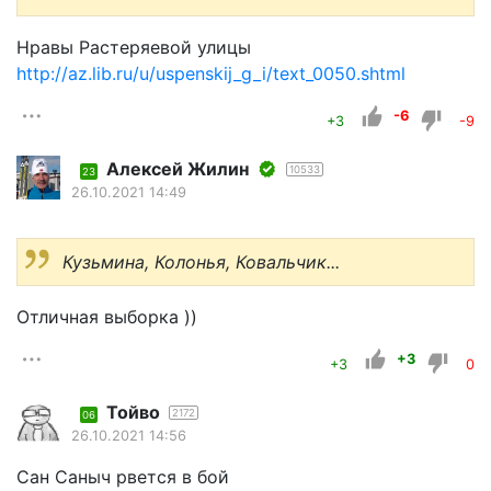
Нравы Растеряевой улицы
http://az.lib.ru/u/uspenskij_g_i/text_0050.shtml
-6
+3
-9
Алексей Жилин
10533
23
26.10.2021 14:49
Кузьмина, Колонья, Ковальчик...
Отличная выборка ))
+3
+3
0
Тойво
2172
06
26.10.2021 14:56
Сан Саныч рвется в бой