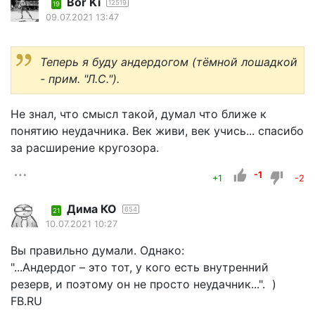
Bor Ki
12519
19
09.07.2021 13:47
Теперь я буду андердогом (тёмной лошадкой
- прим. "Л.С.").
Не знал, что смысл такой, думал что ближе к
понятию неудачника. Век живи, век учись... спасибо
за расширение кругозора.
-1
+1
-2
Дима КО
654
21
10.07.2021 10:27
Вы правильно думали. Однако:
"...Андердог – это тот, у кого есть внутренний
резерв, и поэтому он не просто неудачник...". )
FB.RU