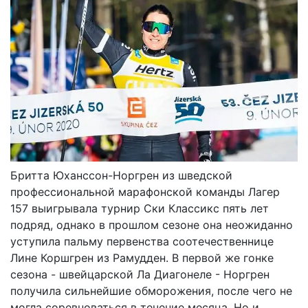
Бритта Юханссон-Норгрен из шведской
профессиональной марафонской команды Лагер
157 выигрывала турнир Ски Классикс пять лет
подряд, однако в прошлом сезоне она неожиданно
уступила пальму первенства соотечественнице
Лине Коршгрен из Рамудден. В первой же гонке
сезона - швейцарской Ла Диагонеле - Норгрен
получила сильнейшие обморожения, после чего не
могла соревноваться в течение месяца. Но и