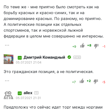
По теме же - мне приятно было смотреть как на
борьбу красных и красно-синих, так и на
доминирование красных. По разному, но приятно.
А политические позиции как отдельных
спортсменов, так и норвежской лыжной
федерации в целом мне совершенно не интересны.
+8
+9
-1
Дмитрий Командный
4230
20
05.07.2021 21:04
Это гражданская позиция, а не политическая.
+2
+7
-5
allex
72
08
05.07.2021 21:31
Предположу что сейчас идет торг между норгами