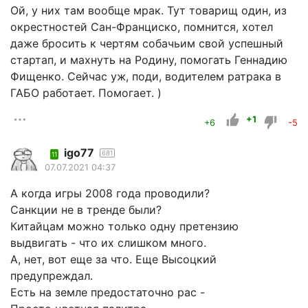
Ой, у них там вообще мрак. Тут товарищ один, из
окрестностей Сан-Франциско, помнится, хотел
даже бросить к чертям собачьим свой успешный
стартап, и махнуть на Родину, помогать Геннадию
Фищенко. Сейчас уж, поди, водителем ратрака в
ГАБО работает. Помогает. )
+1
+6
-5
igo77
681
11
07.07.2021 04:37
А когда игры 2008 года проводили?
Санкции не в тренде были?
Китайцам можно только одну претензию
выдвигать - что их слишком много.
А, нет, вот еще за что. Еще Высоцкий
предупреждал.
Есть на земле предостаточно рас -