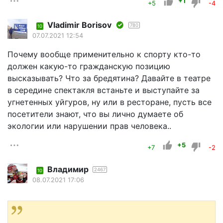
+1
+5
-4
Vladimir Borisov
780
10
07.07.2021 12:54
Почему вообще применительно к спорту кто-то
должен какую-то гражданскую позицию
высказывать? Что за бредятина? Давайте в театре
в середине спектакля встаньте и выступайте за
угнетенных уйгуров, ну или в ресторане, пусть все
посетители знают, что вы лично думаете об
экологии или нарушении прав человека..
+5
+7
-2
Владимир
2467
10
08.07.2021 17:06