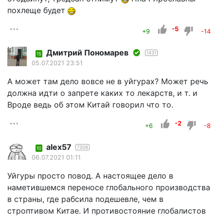
похлеще будет
-5
+9
-14
Дмитрий Пономарев
1431
15
05.07.2021 23:51
А может там дело вовсе не в уйгурах? Может речь
должна идти о запрете каких то лекарств, и т. и
Вроде ведь об этом Китай говорил что то.
-2
+6
-8
alex57
7308
10
06.07.2021 01:11
Уйгуры просто повод. А настоящее дело в
наметившемся переносе глобального производства
в страны, где рабсила подешевле, чем в
строптивом Китае. И противостояние глобалистов