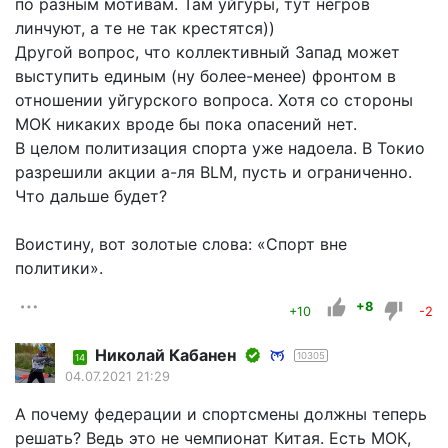
по разным мотивам. Там уйгуры, тут негров
линчуют, а те не так крестятся))
Другой вопрос, что коллективный Запад может
выступить единым (ну более-менее) фронтом в
отношении уйгурского вопроса. Хотя со стороны
МОК никаких вроде бы пока опасений нет.
В целом политизация спорта уже надоела. В Токио
разрешили акции а-ля BLM, пусть и ограниченно.
Что дальше будет?
Воистину, вот золотые слова: «Спорт вне
политики».
+8
+10
-2
Николай Кабанен
10305
14
04.07.2021 21:29
А почему федерации и спортсмены должны теперь
решать? Ведь это не чемпионат Китая. Есть МОК,