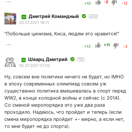
-2
+10
-12
Дмитрий Командный
4230
20
05.07.2021 18:11
"Побольше цинизма, Киса, людям это нравится!"
+11
+13
-2
Шварц Дмитрий
795
16
05.07.2021 21:02
Ну, совсем вне политики ничего не будет, но IMHO
в эпоху современных олимпиад совсем уж
существенно политика вмешивалась в спорт перед
WW2, в конце холодной войны и сейчас (с 2014).
Со сменой миропорядка это уже два раза
проходило. Надеюсь, что пройдет и теперь (если
смена миропорядка пройдет +- мирно, а если нет,
то мне будет не до спорта).