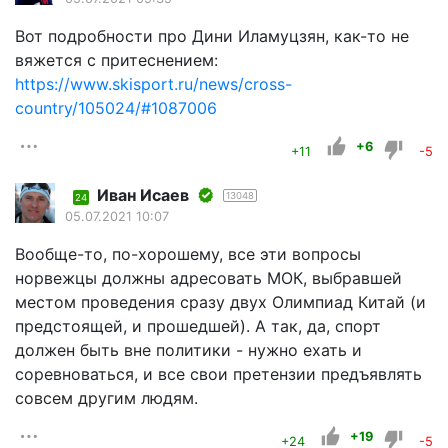
Вот подробности про Дини Иламуцзян, как-то не
вяжется с притеснением:
https://www.skisport.ru/news/cross-
country/105024/#1087006
+6
+11
-5
Иван Исаев
13048
24
05.07.2021 10:07
Вообще-то, по-хорошему, все эти вопросы
норвежцы должны адресовать МОК, выбравшей
местом проведения сразу двух Олимпиад Китай (и
предстоящей, и прошедшей). А так, да, спорт
должен быть вне политики - нужно ехать и
соревноваться, и все свои претензии предъявлять
совсем другим людям.
+19
+24
-5