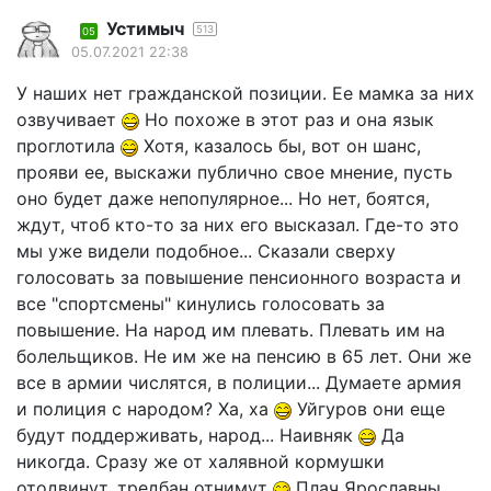
Устимыч
513
05
05.07.2021 22:38
У наших нет гражданской позиции. Ее мамка за них
озвучивает
Но похоже в этот раз и она язык
проглотила
Хотя, казалось бы, вот он шанс,
прояви ее, выскажи публично свое мнение, пусть
оно будет даже непопулярное... Но нет, боятся,
ждут, чтоб кто-то за них его высказал. Где-то это
мы уже видели подобное... Сказали сверху
голосовать за повышение пенсионного возраста и
все "спортсмены" кинулись голосовать за
повышение. На народ им плевать. Плевать им на
болельщиков. Не им же на пенсию в 65 лет. Они же
все в армии числятся, в полиции... Думаете армия
и полиция с народом? Ха, ха
Уйгуров они еще
будут поддерживать, народ... Наивняк
Да
никогда. Сразу же от халявной кормушки
отодвинут, тредбан отнимут
Плач Ярославны