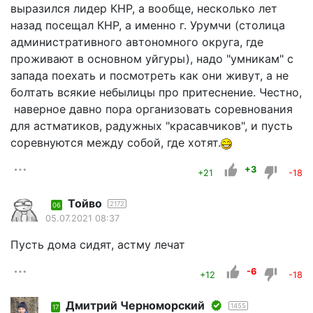
выразился лидер КНР, а вообще, несколько лет
назад посещал КНР, а именно г. Урумчи (столица
административного автономного округа, где
проживают в основном уйгуры), надо "умникам" с
запада поехать и посмотреть как они живут, а не
болтать всякие небылицы про притеснение. Честно,
наверное давно пора организовать соревнования
для астматиков, радужных "красавчиков", и пусть
соревнуются между собой, где хотят.
+3
+21
-18
Тойво
2172
06
05.07.2021 08:37
Пусть дома сидят, астму лечат
-6
+12
-18
Дмитрий Черноморский
1455
17