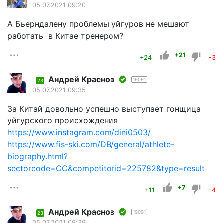
05.07.2021 09:20
А Бьерндалену проблемы уйгуров не мешают
работать в Китае тренером?
+21
+24
-3
Андрей Краснов
19091
23
05.07.2021 09:35
За Китай довольно успешно выступает гонщица
уйгурского происхождения
https://www.instagram.com/dini0503/
https://www.fis-ski.com/DB/general/athlete-
biography.html?
sectorcode=CC&competitorid=225782&type=result
+7
+11
-4
Андрей Краснов
19091
23
05.07.2021 09:39