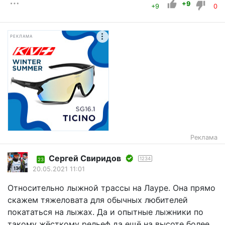
+9
+9
0
РЕКЛАМА
Реклама
Сергей Свиридов
1234
23
20.05.2021 11:01
Относительно лыжной трассы на Лауре. Она прямо
скажем тяжеловата для обычных любителей
покататься на лыжах. Да и опытные лыжники по
такому жёсткому рельеф да ещё на высоте более