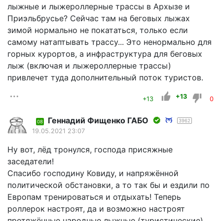
лыжные и лыжероллерные трассы в Архызе и
Приэльбрусье? Сейчас там на беговых лыжах
зимой нормально не покататься, только если
самому натаптывать трассу... Это ненормально для
горных курортов, а инфраструктура для беговых
лыж (включая и лыжероллерные трассы)
привлечет туда дополнительный поток туристов.
+13
+13
0
Геннадий Фищенко ГАБО
3962
08
19.05.2021 23:07
Ну вот, лёд тронулся, господа присяжные
заседатели!
Спасибо господину Ковиду, и напряжённой
политической обстановки, а то так бы и ездили по
Европам тренироваться и отдыхать! Теперь
роллерок настроят, да и возможно настроят
протяжённые народные лыжные (туристические)