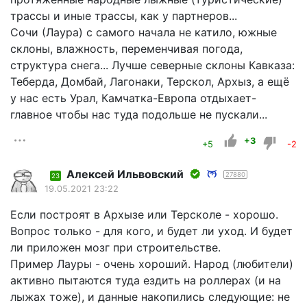
трассы и иные трассы, как у партнеров...
Сочи (Лаура) с самого начала не катило, южные
склоны, влажность, переменчивая погода,
структура снега... Лучше северные склоны Кавказа:
Теберда, Домбай, Лагонаки, Терскол, Архыз, а ещё
у нас есть Урал, Камчатка-Европа отдыхает-
главное чтобы нас туда подольше не пускали...
+3
+5
-2
Алексей Ильвовский
27880
23
19.05.2021 23:22
Если построят в Архызе или Терсколе - хорошо.
Вопрос только - для кого, и будет ли уход. И будет
ли приложен мозг при строительстве.
Пример Лауры - очень хороший. Народ (любители)
активно пытаются туда ездить на роллерах (и на
лыжах тоже), и данные накопились следующие: не