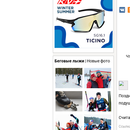
Ч
Беговые лыжи
| Новые фото
Поздн
подуш
Счита
Ссылк