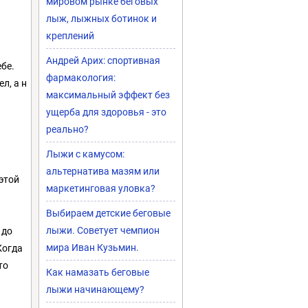
мировом рынке беговых
лыж, лыжных ботинок и
креплений
Андрей Арих: спортивная
ебе.
фармакология:
л, а н
максимальный эффект без
ущерба для здоровья - это
реально?
Лыжи с камусом:
альтернатива мазям или
 этой
маркетинговая уловка?
Выбираем детские беговые
лыжи. Советует чемпион
 до
мира Иван Кузьмин.
Когда
то
Как намазать беговые
лыжи начинающему?