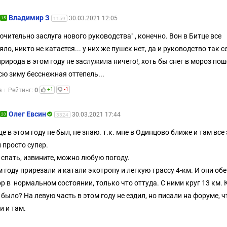
Владимир З
30.03.2021 12:05
15
1159
ючительно заслуга нового руководства" , конечно. Вон в Битце все
яло, никто не катается... у них же пушек нет, да и руководство так с
природа в этом году не заслужила ничего!, хоть бы снег в мороз поше
всю зиму бесснежная оттепель...
0
+1
-1
а
Рейтинг:
Олег Евсин
30.03.2021 17:44
20
3324
це в этом году не был, не знаю. т.к. мне в Одинцово ближе и там все
 просто супер.
. спать, извините, можно любую погоду.
м году прирезали и катали экотропу и легкую трассу 4-км. И они обе
ор в нормальном состоянии, только что оттуда. С ними круг 13 км. 
 было? На левую часть в этом году не ездил, но писали на форуме, ч
и и там.