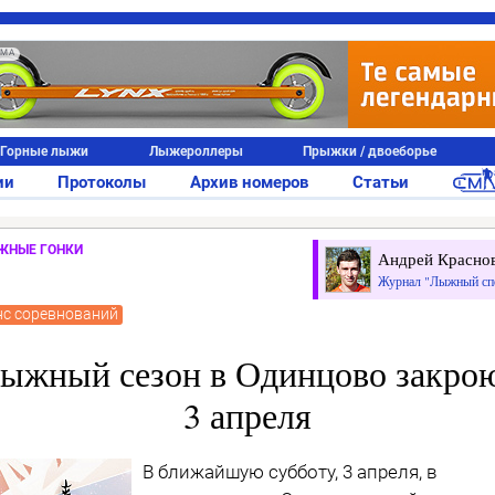
АМА
Горные лыжи
Лыжероллеры
Прыжки / двоеборье
ии
Протоколы
Архив номеров
Статьи
ЖНЫЕ ГОНКИ
Андрей Красно
Журнал "Лыжный сп
нс соревнований
ыжный сезон в Одинцово закро
3 апреля
В ближайшую субботу, 3 апреля, в