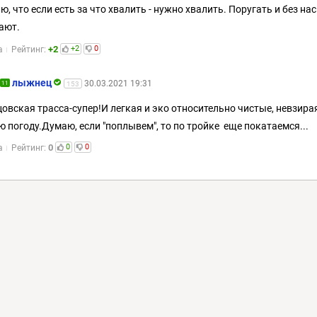
ю, что если есть за что хвалить - нужно хвалить. Поругать и без нас
ают.
+2
+2
0
а
Рейтинг:
лыжнец
30.03.2021 19:31
11
153
овская трасса-супер!И легкая и эко относительно чистые, невзира
ю погоду.Думаю, если "поплывем", то по тройке еще покатаемся...
0
0
0
а
Рейтинг: