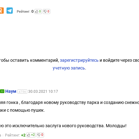
0
Рейтинг:
0
0
тобы оставить комментарий,
зарегистрируйтесь
и войдите через св
учетную запись
.
Наум
30.03.2021 10:17
22
4756
яя гонка , благодаря новому руководству парка и созданию снежн
ки с помощью пушек.
ю это исключительно заслуга нового руководства. Молодцы!
+2
+2
0
а
Рейтинг: