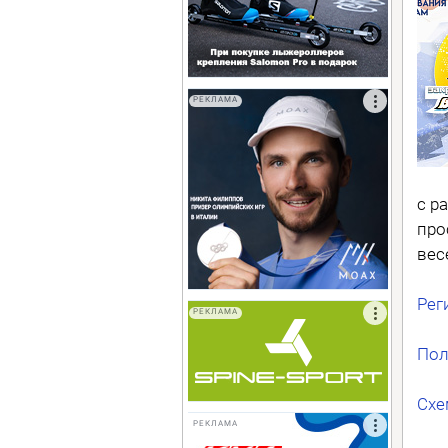
РЕКЛАМА
с р
про
вес
Рег
РЕКЛАМА
Пол
Схе
РЕКЛАМА