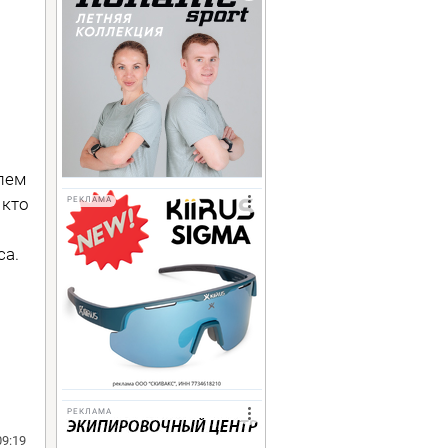
лем
 кто
РЕКЛАМА
са.
РЕКЛАМА
09:19