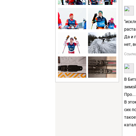
"искл
раста
Да и 
нет, 
Ссылк
В Бит
зимой
Про..
В это
сих п
такое
катал