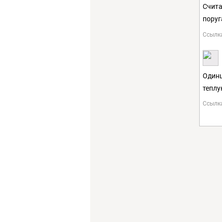
Счита
поруг
Ссылк
Одинц
теплу
Ссылк