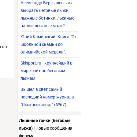
Александр Вертышев: как
выбрать беговые лыжи,
лыжные ботинки, лыжные
палки, лыжные мази?
Юрий Каминский. Книга "От
школьной скамьи до
я на
олимпийской медали".
Skisport.ru - крупнейший в
мире сайт по беговым
лыжам
Вышел в свет самый
последний номер журнала
"Лыжный спорт" (№67)
Лыжные гонки (беговые
лыжи)
| Новые сообщения
форума