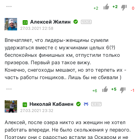
+2
+2
0
Алексей Жилин
10535
23
27.03.2021 22:58
Впечатляет, что лидеры-женщины сумели
удержаться вместе с мужчинами целых 6(?)
беспокойных финишных км, отпустили только
призеров. Первый раз такое вижу.
Конечно, снегоходы мешают, но это терпеть их -
часть работы гонщиков.. Лишь бы не сбивали )
+5
+6
-1
Николай Кабанен
10307
14
27.03.2021 23:32
Алексей, после озера никто из женщин не хотел
работать впереди. Не было скольжения у первого.
Поэтому они с радостью встали за Оскаром и не