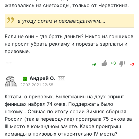
жаловались на снегоходы, только от Червоткина.
в угоду оргам и рекламодателям....
Если не они - где брать деньги? Никто из гонщиков
не просит убрать рекламу и порезать зарплаты и
призовые.
+3
+6
-3
Андрей О.
666
16
27.03.2021 22:55
Кстати, о призовых. Вылегжанин на двух спринт.
финишах набрал 74 очка. Поддержать было
некому... Сейчас по итогу серии Зимняя сборная
России (так в переводчике) проиграла 75 очков за
III место в командном зачете. Каков проигрыш
команды в призовых относительно IV места?