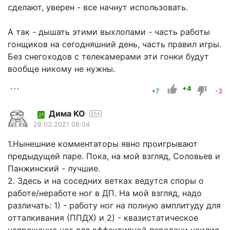
сделают, уверен - все начнут использовать.
А так - дышать этими выхлопами - часть работы
гонщиков на сегодняшний день, часть правил игры.
Без снегоходов с телекамерами эти гонки будут
вообще никому не нужны.
+4
+7
-3
Дима КО
654
21
28.03.2021 08:04
1.Нынешние комментаторы явно проигрывают
предыдущей паре. Пока, на мой взгляд, Соловьев и
Панжинский - лучшие.
2. Здесь и на соседних ветках ведутся споры о
работе/неработе ног в ДП. На мой взгляд, надо
различать: 1) - работу ног на полную амплитуду для
отталкивания (ППДХ) и 2) - квазистатическое