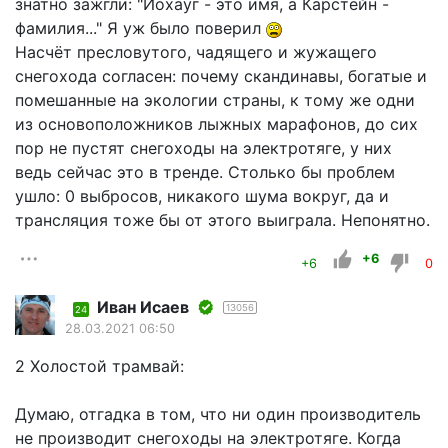
знатно зажгли: "Йохауг - это имя, а Карстейн -
фамилия..." Я уж было поверил
Насчёт пресловутого, чадящего и жужащего
снегохода согласен: почему скандинавы, богатые и
помешанные на экологии страны, к тому же одни
из основоположников лыжных марафонов, до сих
пор не пустят снегоходы на электротяге, у них
ведь сейчас это в тренде. Столько бы проблем
ушло: 0 выбросов, никакого шума вокруг, да и
трансляция тоже бы от этого выиграла. Непонятно.
+6
+6
0
Иван Исаев
13056
24
28.03.2021 06:50
2 Холостой трамвай:
Думаю, отгадка в том, что ни один производитель
не производит снегоходы на электротяге. Когда