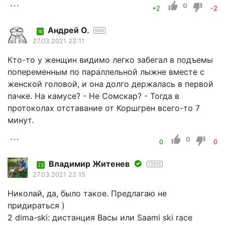
0
+2
-2
Андрей О.
666
16
27.03.2021 22:11
Кто-то у женщин видимо легко забегал в подъемы
попеременным по параллельной лыжне вместе с
женской головой, и она долго держалась в первой
пачке. На камусе? - Не Сомскар? - Тогда в
протоколах отставание от Коршгрен всего-то 7
минут.
0
0
0
Владимир Житенев
13915
23
27.03.2021 22:15
Николай, да, было такое. Предлагаю не
придираться )
2 dima-ski: дистанция Васы или Saami ski race