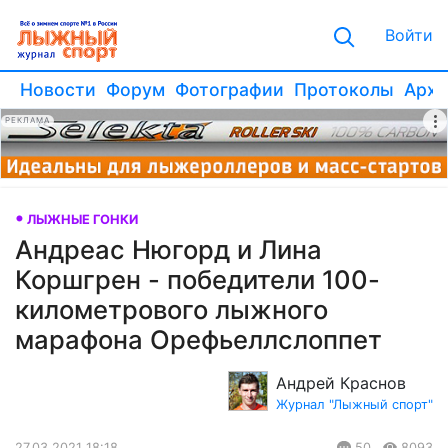
Войти
Новости
Форум
Фотографии
Протоколы
Архи
РЕКЛАМА
ЛЫЖНЫЕ ГОНКИ
Андреас Нюгорд и Лина
Коршгрен - победители 100-
километрового лыжного
марафона Орефьеллслоппет
Андрей Краснов
Журнал "Лыжный спорт"
27.03.2021 18:18
50
8093