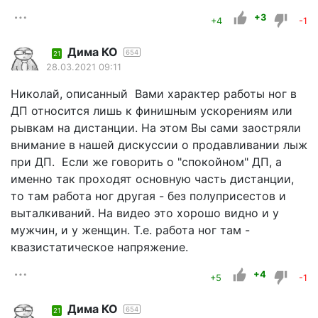
+3
+4
-1
Дима КО
654
21
28.03.2021 09:11
Николай, описанный Вами характер работы ног в
ДП относится лишь к финишным ускорениям или
рывкам на дистанции. На этом Вы сами заостряли
внимание в нашей дискуссии о продавливании лыж
при ДП. Если же говорить о "спокойном" ДП, а
именно так проходят основную часть дистанции,
то там работа ног другая - без полуприсестов и
выталкиваний. На видео это хорошо видно и у
мужчин, и у женщин. Т.е. работа ног там -
квазистатическое напряжение.
+4
+5
-1
Дима КО
654
21