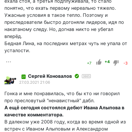
ехала стоя, а третья подплуживала, то стало
понятно, что ехать первому нереально тяжело.
Ужасные условия в такое тепло. Поэтому и
преследователи быстро догоняли лидеров, идя по
накатаному следу. Но, догнав никто не убегал
вперёд.
Бедная Лина, на последних метрах чуть не упала от
усталости.
+4
+7
-3
Сергей Коновалов
3665
21
27.03.2021 21:06
Гонка и мне понравилась, что бы кто ни говорил
про пресловутый "ненавистный" дабл.
А ещё сегодня состоялся дебют Ивана Алыпова в
качестве комментатора.
В далеком уже 2008 году, когда во время одной из
встреч с Иваном Алыповым и Александром