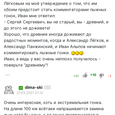
Лёгковым на моё утверждение о том, что им
обоим предстоит стать комментаторами лыжных
гонок, Иван мне ответил:
- Сергей Сергеевич, вы не старый, вы - древний, и
до этого не доживете!
Хорошо, что древние иногда доживают до
радостных моментов, когда и Александр Лёгков, и
Александр Панжинский, и Иван Алыпов начинают
комментировать лыжные гонки.
Иван, а ведь у вас очень неплохо получилось -
поверьте "древнему"!
+10
+11
-1
dima-ski
350
05
27.03.2021 21:12
Очень интересная, хоть и экстремальная гонка.
На длине 100 км всётаки напрашивается замена
лыж хотя бы одна, а то гонка превращается в