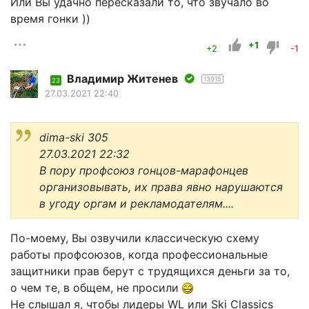
Или Вы удачно пересказали то, что звучало во
время гонки ))
+1
+2
-1
Владимир Житенев
13915
23
27.03.2021 22:40
dima-ski 305
27.03.2021 22:32
В пору профсоюз гонцов-марафонцев
организовывать, их права явно нарушаются
в угоду оргам и рекламодателям....
По-моему, Вы озвучили классическую схему
работы профсоюзов, когда профессиональные
защитники прав берут с трудящихся деньги за то,
о чем те, в общем, не просили
Не слышал я, чтобы лидеры WL или Ski Classics