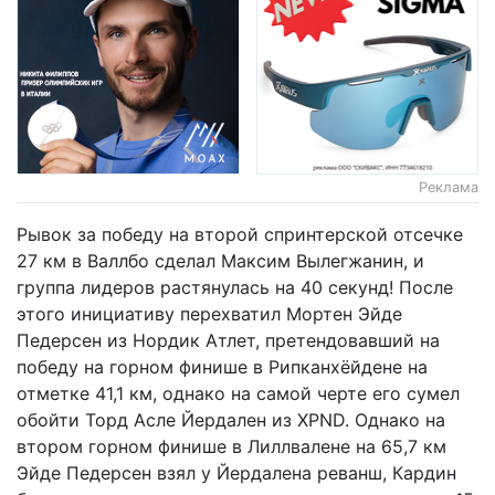
Реклама
Рывок за победу на второй спринтерской отсечке
27 км в Валлбо сделал Максим Вылегжанин, и
группа лидеров растянулась на 40 секунд! После
этого инициативу перехватил Мортен Эйде
Педерсен из Нордик Атлет, претендовавший на
победу на горном финише в Рипканхёйдене на
отметке 41,1 км, однако на самой черте его сумел
обойти Торд Асле Йердален из XPND. Однако на
втором горном финише в Лиллвалене на 65,7 км
Эйде Педерсен взял у Йердалена реванш, Кардин