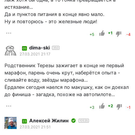
истязание...
Да и пунктов питания в конце явно мало.
Ну и повторюсь - это железные люди!
+1
+5
-4
dima-ski
350
05
27.03.2021 21:17
Родственник Терезы зажигает в конце не первый
марафон, парень очень крут, наберётся опыта -
сливайте воду, звёзды марафона...
Ёрдален сегодня наелся по макушку, как он доехал
до финиша - загадка, похоже на автопилоте...
+2
+3
-1
Алексей Жилин
10535
23
27.03.2021 21:51