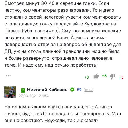
Смотрел минут 30-40 в середине гонки. Если
честно, комментаторы разочаровали. То и дело
стонали о своей нелегкой участи комментировать
столь длинную гонку (послушайте Курдюкова на
Париж-Рубэ, например). Смутно помнили женские
результаты последней Васы. Алыпов весьма
поверхностно отвечал на вопрос об инвентаре для
ДП, уж на столь длинной трансляции можно было
и более развернуто, спрашивал явно человек в
теме. И надо ему над речью поработать.
+5
+8
-3
Николай Кабанен
10307
14
27.03.2021 21:54
На одном лыжном сайте написали, что Алыпов
заявил, будто в ДП не надо ноги тренировать. Мол
они не работают. Неужели, так и сказал?