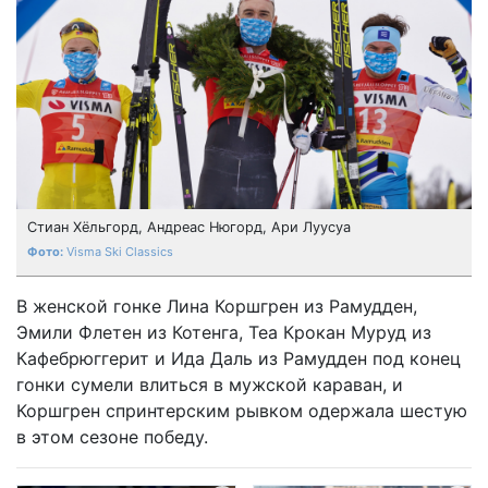
Стиан Хёльгорд, Андреас Нюгорд, Ари Луусуа
Visma Ski Classics
В женской гонке Лина Коршгрен из Рамудден,
Эмили Флетен из Котенга, Теа Крокан Муруд из
Кафебрюггерит и Ида Даль из Рамудден под конец
гонки сумели влиться в мужской караван, и
Коршгрен спринтерским рывком одержала шестую
в этом сезоне победу.