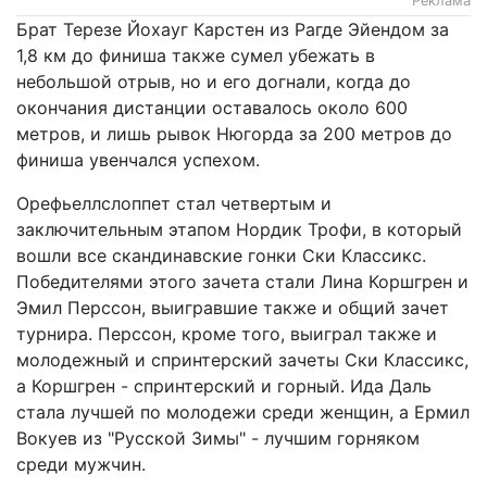
Реклама
Брат Терезе Йохауг Карстен из Рагде Эйендом за
1,8 км до финиша также сумел убежать в
небольшой отрыв, но и его догнали, когда до
окончания дистанции оставалось около 600
метров, и лишь рывок Нюгорда за 200 метров до
финиша увенчался успехом.
Орефьеллслоппет стал четвертым и
заключительным этапом Нордик Трофи, в который
вошли все скандинавские гонки Ски Классикс.
Победителями этого зачета стали Лина Коршгрен и
Эмил Перссон, выигравшие также и общий зачет
турнира. Перссон, кроме того, выиграл также и
молодежный и спринтерский зачеты Ски Классикс,
а Коршгрен - спринтерский и горный. Ида Даль
стала лучшей по молодежи среди женщин, а Ермил
Вокуев из "Русской Зимы" - лучшим горняком
среди мужчин.