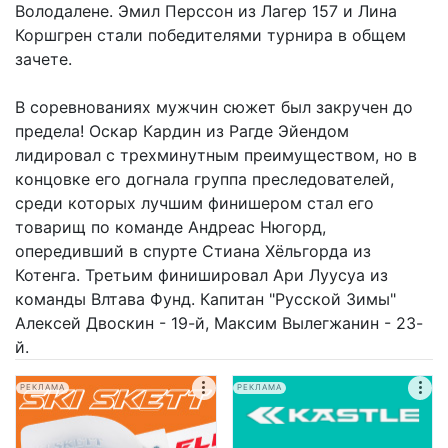
Володалене. Эмил Перссон из Лагер 157 и Лина
Коршгрен стали победителями турнира в общем
зачете.
В соревнованиях мужчин сюжет был закручен до
предела! Оскар Кардин из Рагде Эйендом
лидировал с трехминутным преимуществом, но в
концовке его догнала группа преследователей,
среди которых лучшим финишером стал его
товарищ по команде Андреас Нюгорд,
опередивший в спурте Стиана Хёльгорда из
Котенга. Третьим финишировал Ари Луусуа из
команды Влтава Фунд. Капитан "Русской Зимы"
Алексей Двоскин - 19-й, Максим Вылегжанин - 23-
й.
РЕКЛАМА
РЕКЛАМА