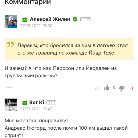
Комментарии
Алексей Жилин
10535
23
27.03.2021 19:30
Первым, кто бросился за ним в погоню стал
его же товарищ по команде Йоар Теле
И зачем? А что как Перссон или Йердален из
группы выиграли бы?
0
+1
-1
Bor Ki
12517
19
27.03.2021 19:47
Мне марафон понравился.
Андреас Нюгорд после почти 100 км выдал такой
спринт!