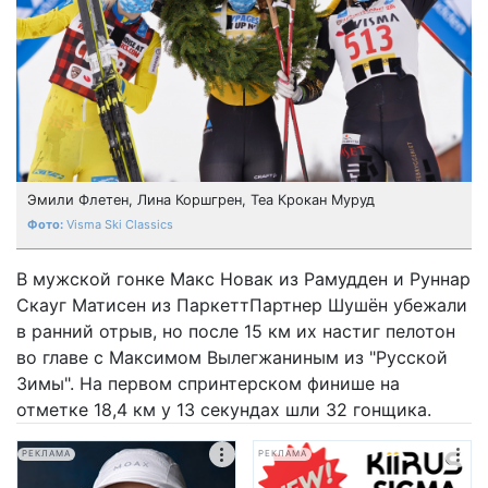
Эмили Флетен, Лина Коршгрен, Теа Крокан Муруд
Visma Ski Classics
В мужской гонке Макс Новак из Рамудден и Руннар
Скауг Матисен из ПаркеттПартнер Шушён убежали
в ранний отрыв, но после 15 км их настиг пелотон
во главе с Максимом Вылегжаниным из "Русской
Зимы". На первом спринтерском финише на
отметке 18,4 км у 13 секундах шли 32 гонщика.
РЕКЛАМА
РЕКЛАМА