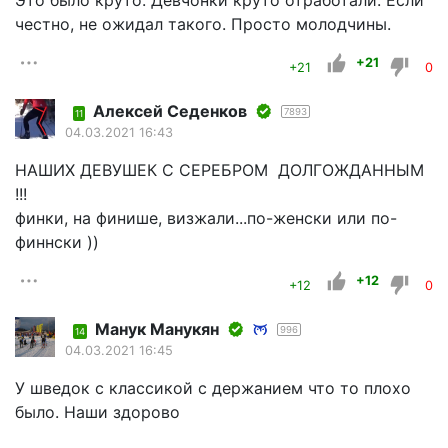
Это было круто. Девчонки круто отработали. Если
честно, не ожидал такого. Просто молодчины.
+21
+21
0
Алексей Седенков
7893
11
04.03.2021 16:43
НАШИХ ДЕВУШЕК С СЕРЕБРОМ ДОЛГОЖДАННЫМ
!!!
финки, на финише, визжали...по-женски или по-
финнски ))
+12
+12
0
Манук Манукян
996
14
04.03.2021 16:45
У шведок с классикой с держанием что то плохо
было. Наши здорово