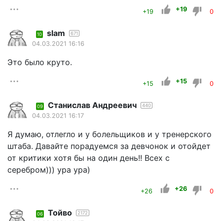
+19
+19
0
slam
671
10
04.03.2021 16:16
Это было круто.
+15
+15
0
Станислав Андреевич
440
09
04.03.2021 16:17
Я думаю, отлегло и у болельщиков и у тренерского
штаба. Давайте порадуемся за девчонок и отойдет
от критики хотя бы на один день!! Всех с
серебром))) ура ура)
+26
+26
0
Тойво
2172
06