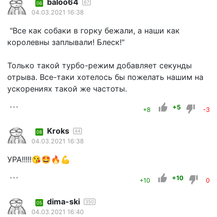
baloo64
67
06
04.03.2021 16:38
"Все как собаки в горку бежали, а наши как
королевны заплывали! Блеск!"
Только такой турбо-режим добавляет секунды
отрыва. Все-таки хотелось бы пожелать нашим на
ускорениях такой же частоты.
+5
+8
-3
Kroks
44
08
04.03.2021 16:38
УРА!!!!!😘🤩🔥💪
+10
+10
0
dima-ski
350
05
04.03.2021 16:40