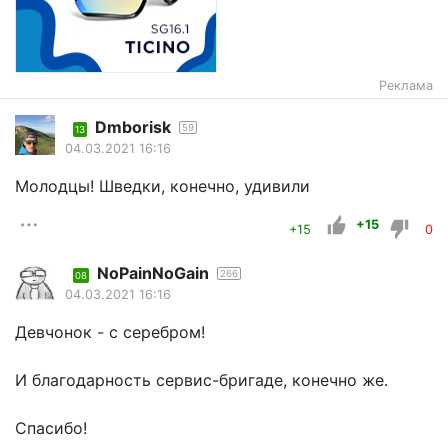
Реклама
Dmborisk
59
13
04.03.2021 16:16
Молодцы! Шведки, конечно, удивили
+15
+15
0
NoPainNoGain
266
08
04.03.2021 16:16
Девчонок - с серебром!
И благодарность сервис-бригаде, конечно же.
Спасибо!