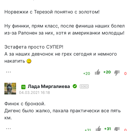
Норвежки с Терезой понятно с золотом!
Ну финнки, прям класс, после финиша наших болел
из-за Рапонен за них, хотя и американки молодцы!
Эстафета просто СУПЕР!
А за наших девчонок не грех сегодня и немного
накатить
+20
+20
0
Лада Миргалиева
5063
19
04.03.2021 16:18
Финок с бронзой.
Дигенс было жалко, пахала практически все пять
км.
+31
+31
0