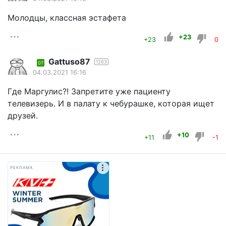
Молодцы, классная эстафета
+23
+23
0
Gattuso87
1263
07
04.03.2021 16:16
Где Маргулис?! Запретите уже пациенту
телевизерь. И в палату к чебурашке, которая ищет
друзей.
+10
+11
-1
РЕКЛАМА