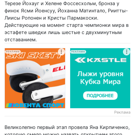
Терезе Йохауг и Хелене Фоссесхольм, бронза у
финок Ясми Йоенсуу, Йоханна Матинтало, Риитты-
Лиисы Ропонен и Кристы Пармакоски.
Действующие на момент старта чемпионки мира в
эстафете шведки лишь шестые с двухминутным
отставанием.
РЕКЛАМА
РЕКЛАМА
Реклама
Великолепно первый этап провела Яна Кирпиченко,
которую смело можно назвать открытием этого