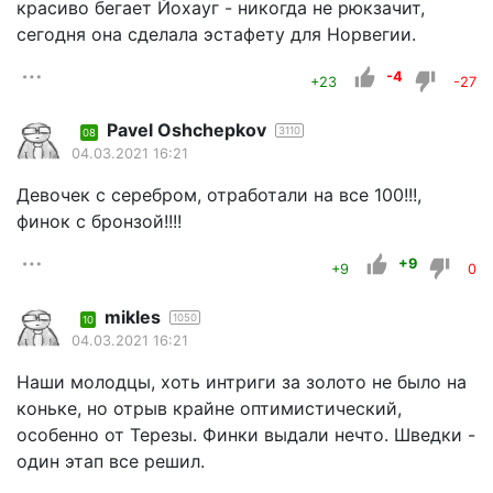
красиво бегает Йохауг - никогда не рюкзачит,
сегодня она сделала эстафету для Норвегии.
-4
+23
-27
Pavel Oshchepkov
3110
08
04.03.2021 16:21
Девочек с серебром, отработали на все 100!!!,
финок с бронзой!!!!
+9
+9
0
mikles
1050
10
04.03.2021 16:21
Наши молодцы, хоть интриги за золото не было на
коньке, но отрыв крайне оптимистический,
особенно от Терезы. Финки выдали нечто. Шведки -
один этап все решил.