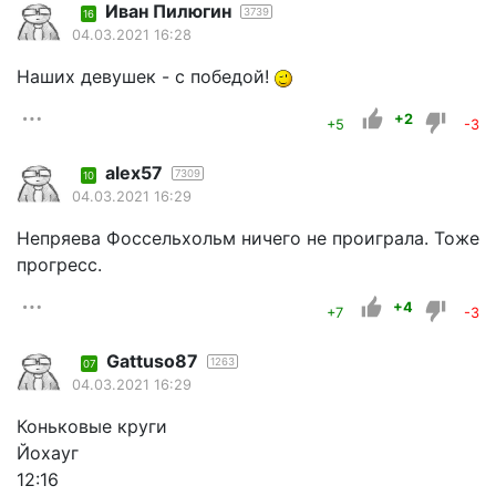
Иван Пилюгин
3739
16
04.03.2021 16:28
Наших девушек - с победой!
+2
+5
-3
alex57
7309
10
04.03.2021 16:29
Непряева Фоссельхольм ничего не проиграла. Тоже
прогресс.
+4
+7
-3
Gattuso87
1263
07
04.03.2021 16:29
Коньковые круги
Йохауг
12:16