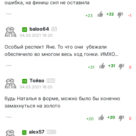
ошибка, на финиш сил не оставила
+22
+23
-1
baloo64
67
06
04.03.2021 16:20
Особый респект Яне. То что они убежали
обеспечило во многом весь ход гонки. ИМХО...
+31
+31
0
Тойво
2172
06
04.03.2021 16:20
будь Наталья в форме, можно было бы конечно
замахнуться на золото
+20
+20
0
alex57
7309
10