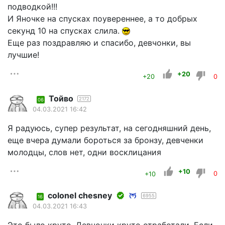
подводкой!!!
И Яночке на спусках поувереннее, а то добрых
секунд 10 на спусках слила.
Еще раз поздравляю и спасибо, девчонки, вы
лучшие!
+20
+20
0
Тойво
2172
06
04.03.2021 16:42
Я радуюсь, супер результат, на сегодняшний день,
еще вчера думали бороться за бронзу, девченки
молодцы, слов нет, одни восклицания
+10
+10
0
colonel chesney
6955
16
04.03.2021 16:43