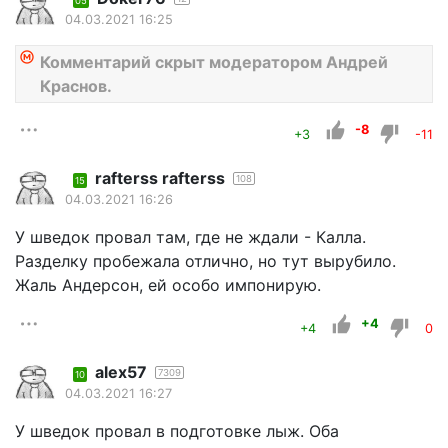
05
04.03.2021 16:25
Комментарий скрыт модератором Андрей
Краснов.
-8
+3
-11
rafterss rafterss
108
15
04.03.2021 16:26
У шведок провал там, где не ждали - Калла.
Разделку пробежала отлично, но тут вырубило.
Жаль Андерсон, ей особо импонирую.
+4
+4
0
alex57
7309
10
04.03.2021 16:27
У шведок провал в подготовке лыж. Оба