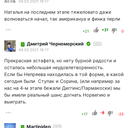
04.03.2021 16:17
Наталья на последнем этапе тяжеловато даже
волноваться начал, так американуа и финка перли
+21
+21
0
Дмитрий Черноморский
1455
17
04.03.2021 16:17
Прекрасная эстафета, но нету бурной радости и
осталась небольшая неудовлетворенность.
Если бы Непряева находилась в той форме, в какой
сегодня были Ступак и Сорина, (или например за
нас на 4-м этапе бежали Диггинс/Пармакоски) мы
бы имели реальный шанс догнать Норвегию и
выиграть.
-8
+17
-25
Martiniden
2979
11