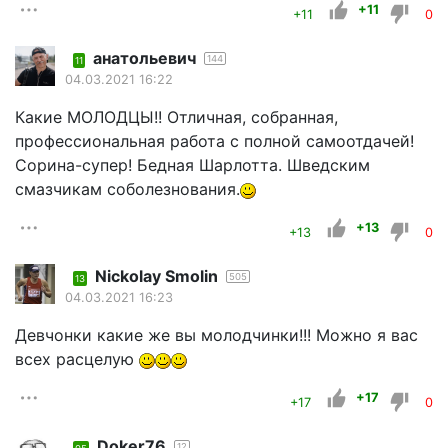
+11
+11
0
анатольевич
144
11
04.03.2021 16:22
Какие МОЛОДЦЫ!! Отличная, собранная,
профессиональная работа с полной самоотдачей!
Сорина-супер! Бедная Шарлотта. Шведским
смазчикам соболезнования.
+13
+13
0
Nickolay Smolin
505
13
04.03.2021 16:23
Девчонки какие же вы молодчинки!!! Можно я вас
всех расцелую
+17
+17
0
Doker76
12