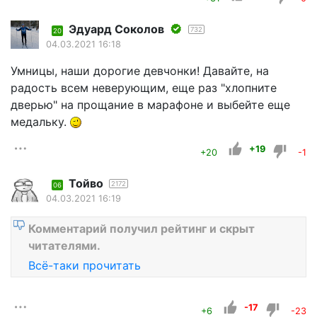
Эдуард Соколов
732
20
04.03.2021 16:18
Умницы, наши дорогие девчонки! Давайте, на
радость всем неверующим, еще раз "хлопните
дверью" на прощание в марафоне и выбейте еще
медальку.
+19
+20
-1
Тойво
2172
06
04.03.2021 16:19
Комментарий получил рейтинг и скрыт
читателями.
Всё-таки прочитать
-17
+6
-23