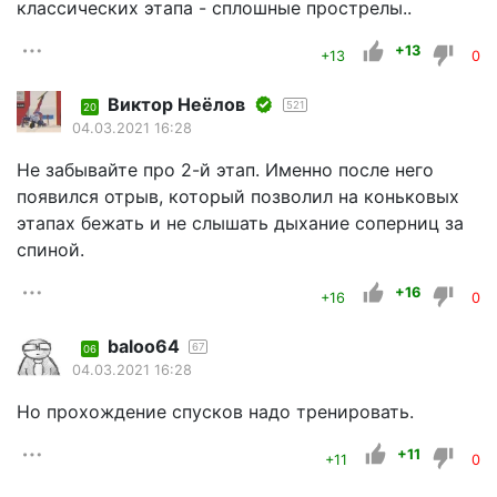
классических этапа - сплошные прострелы..
+13
+13
0
Виктор Неёлов
521
20
04.03.2021 16:28
Не забывайте про 2-й этап. Именно после него
появился отрыв, который позволил на коньковых
этапах бежать и не слышать дыхание соперниц за
спиной.
+16
+16
0
baloo64
67
06
04.03.2021 16:28
Но прохождение спусков надо тренировать.
+11
+11
0