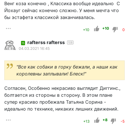
Венг коза конечно , Классика вообще идеально С
Йохауг сейчас конечно сложно. У меня мечта что
бы эстафета классикой заканчивалась.
+10
+10
0
rafterss rafterss
108
15
04.03.2021 16:45
"Все как собаки в горку бежали, а наши как
королевны заплывали! Блеск!"
Согласен, Особенно некрасиво выглядит Диггинс.,
болтается из стороны в сторону. В этом плане
супер красиво пробежала Татьяна Сорина -
идеально по технике, никаких лишних движений.
+8
+13
-5