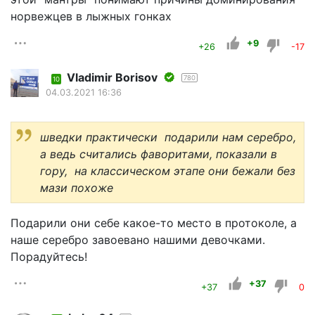
норвежцев в лыжных гонках
+9
+26
-17
Vladimir Borisov
780
10
04.03.2021 16:36
шведки практически подарили нам серебро,
а ведь считались фаворитами, показали в
гору, на классическом этапе они бежали без
мази похоже
Подарили они себе какое-то место в протоколе, а
наше серебро завоевано нашими девочками.
Порадуйтесь!
+37
+37
0