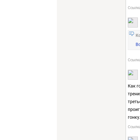
Ссылк
К
В
Ссылк
Как г
трени
треть
проиг
гонку
Ссылк