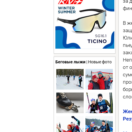
за 
фин
В ж
защ
Юли
пье
зак
Неп
Беговые лыжи
| Новые фото
от 
сум
про
бор
сло
Жен
Рез