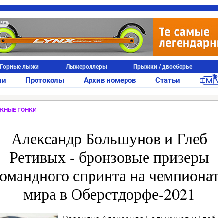
АМА
Горные лыжи
Лыжероллеры
Прыжки / двоеборье
ии
Протоколы
Архив номеров
Статьи
ЖНЫЕ ГОНКИ
Александр Большунов и Глеб
Ретивых - бронзовые призеры
омандного спринта на чемпиона
мира в Оберстдорфе-2021