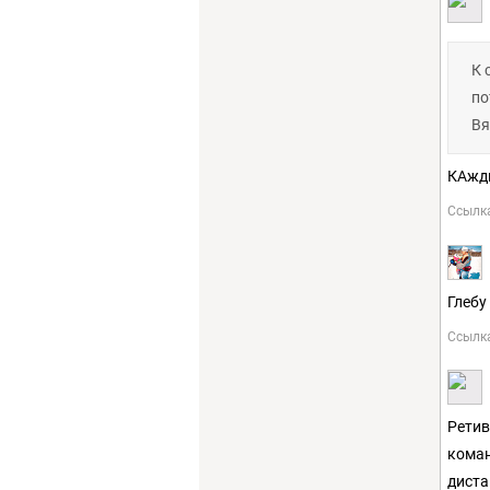
К 
по
Вя
КАжды
Ссылк
Глебу
Ссылк
Ретив
коман
диста