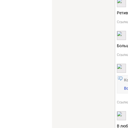
Ретив
Ссылк
Больш
Ссылк
К
В
Ссылк
В люб