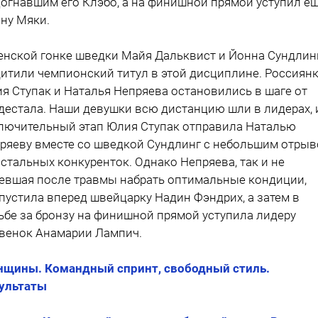
догнавшим его Клэбо, а на финишной прямой уступил ещ
ну Мяки.
енской гонке шведки Майя Дальквист и Йонна Сундлин
итили чемпионский титул в этой дисциплине. Россиян
я Ступак и Наталья Непряева остановились в шаге от
дестала. Наши девушки всю дистанцию шли в лидерах, 
лючительный этап Юлия Ступак отправила Наталью
ряеву вместе со шведкой Сундлинг с небольшим отры
остальных конкуренток. Однако Непряева, так и не
евшая после травмы набрать оптимальные кондиции,
пустила вперед швейцарку Надин Фэндрих, а затем в
ьбе за бронзу на финишной прямой уступила лидеру
венок Анамарии Лампич.
щины. Командный спринт, свободный стиль.
ультаты