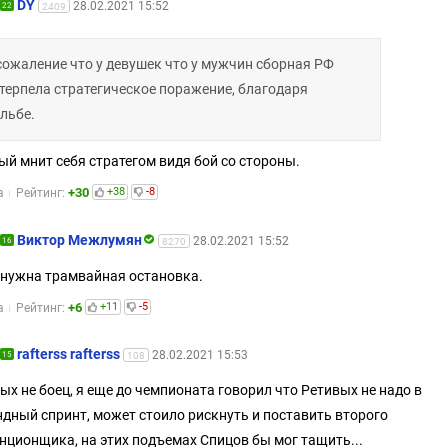
DY
28.02.2021 15:52
22
2409
сожаление что у девушек что у мужчин сборная РФ
терпела стратегическое поражение, благодаря
льбе.
й мнит себя стратегом видя бой со стороны.
+30
+38
-8
а
Рейтинг:
Виктор Межлумян
28.02.2021 15:52
16
8270
 нужна трамвайная остановка.
+6
+11
-5
а
Рейтинг:
rafterss rafterss
28.02.2021 15:53
15
108
ых не боец, я еще до чемпионата говорил что Ретивых не надо в
дный спринт, может стоило рискнуть и поставить второго
нционщика, на этих подъемах Спицов бы мог тащить...