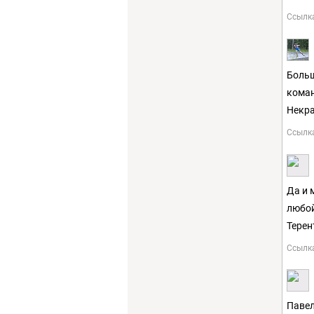
Ссылк
Больш
коман
Некра
Ссылк
Да и 
любой
Терен
Ссылк
Павел