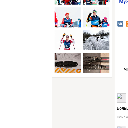
Муж
Ч
Больш
Ссылк