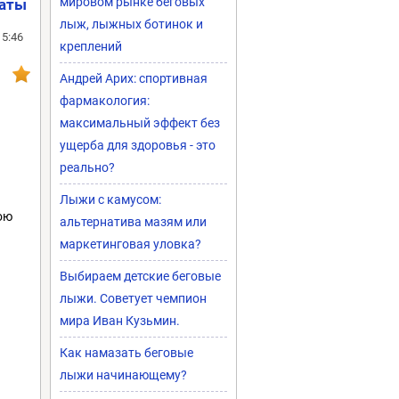
мировом рынке беговых
таты
лыж, лыжных ботинок и
15:46
креплений
Андрей Арих: спортивная
фармакология:
максимальный эффект без
ущерба для здоровья - это
реально?
Лыжи с камусом:
ою
альтернатива мазям или
маркетинговая уловка?
Выбираем детские беговые
лыжи. Советует чемпион
мира Иван Кузьмин.
Как намазать беговые
лыжи начинающему?