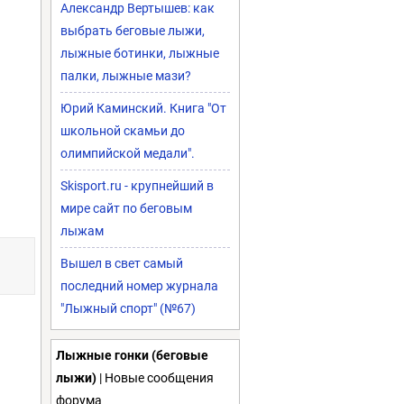
Александр Вертышев: как
выбрать беговые лыжи,
лыжные ботинки, лыжные
палки, лыжные мази?
Юрий Каминский. Книга "От
школьной скамьи до
олимпийской медали".
Skisport.ru - крупнейший в
мире сайт по беговым
лыжам
Вышел в свет самый
последний номер журнала
"Лыжный спорт" (№67)
Лыжные гонки (беговые
лыжи)
| Новые сообщения
форума