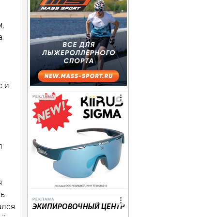
,
а
с и
РЕКЛАМА
л
я
ть
РЕКЛАМА
ался