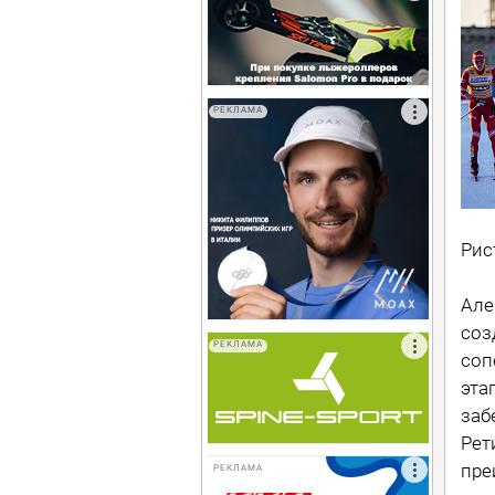
РЕКЛАМА
Рис
Але
соз
РЕКЛАМА
соп
эта
заб
Рет
пре
РЕКЛАМА