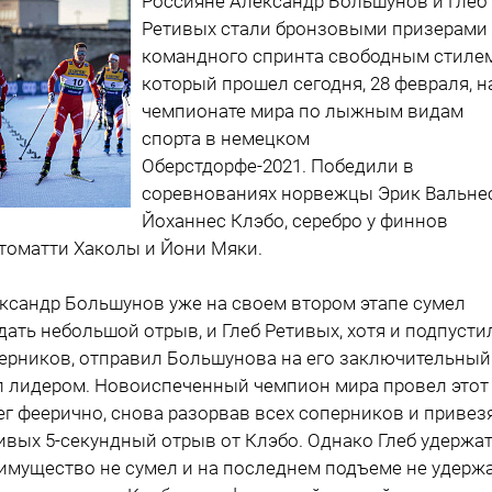
Россияне Александр Большунов и Глеб
Ретивых стали бронзовыми призерами
командного спринта свободным стилем
который прошел сегодня, 28 февраля, н
чемпионате мира по лыжным видам
спорта в немецком
Оберстдорфе-2021. Победили в
соревнованиях норвежцы Эрик Вальне
Йоханнес Клэбо, серебро у финнов
томатти Хаколы и Йони Мяки.
ксандр Большунов уже на своем втором этапе сумел
дать небольшой отрыв, и Глеб Ретивых, хотя и подпусти
ерников, отправил Большунова на его заключительный
п лидером. Новоиспеченный чемпион мира провел этот
ег феерично, снова разорвав всех соперников и привез
ивых 5-секундный отрыв от Клэбо. Однако Глеб удержа
имущество не сумел и на последнем подъеме не удерж