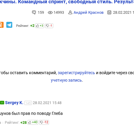
чины. Командный спринт, свободный стиль. Резуль
159
14993
Андрей Краснов
28.02.2021 
+2
Рейтинг:
+3
-1
тобы оставить комментарий,
зарегистрируйтесь
и войдите через св
учетную запись
.
Sergey K.
28.02.2021 15:48
11
145
унов был прав по поводу Глеба
+28
+40
-12
а
Рейтинг: