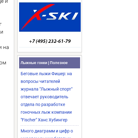
ё и
г
ки
и на
вом
Лыжные гонки | Полезное
Беговые лыжи Фишер: на
вопросы читателей
журнала "Лыжный спорт"
отвечает руководитель
отдела по разработке
гоночных лыж компании
"Fischer" Ханс Хубингер
Много диаграмм и цифр о