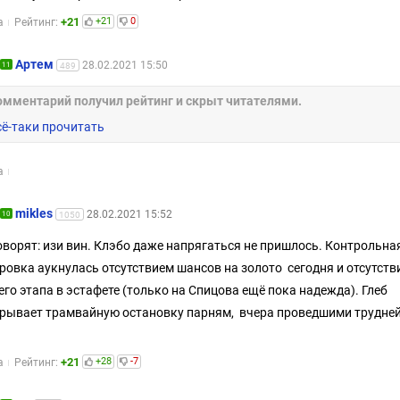
+21
+21
0
а
Рейтинг:
Артем
28.02.2021 15:50
11
489
омментарий получил рейтинг и скрыт читателями.
сё-таки прочитать
а
mikles
28.02.2021 15:52
10
1050
оворят: изи вин. Клэбо даже напрягаться не пришлось. Контрольна
ровка аукнулась отсутствием шансов на золото сегодня и отсутств
его этапа в эстафете (только на Спицова ещё пока надежда). Глеб
рывает трамвайную остановку парням, вчера проведшими трудн
.
+21
+28
-7
а
Рейтинг: