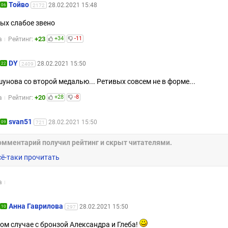
Тойво
28.02.2021 15:48
06
2172
ых слабое звено
+23
+34
-11
а
Рейтинг:
DY
28.02.2021 15:50
22
2409
унова со второй медалью... Ретивых совсем не в форме...
+20
+28
-8
а
Рейтинг:
svan51
28.02.2021 15:50
09
721
омментарий получил рейтинг и скрыт читателями.
сё-таки прочитать
а
Анна Гаврилова
28.02.2021 15:50
10
297
ом случае с бронзой Александра и Глеба!