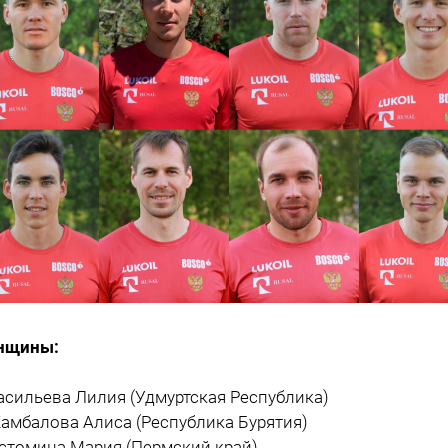
нщины:
Васильева Лилия (Удмуртская Республика)
Жамбалова Алиса (Республика Бурятия)
Истомина Мария (Пермский край)