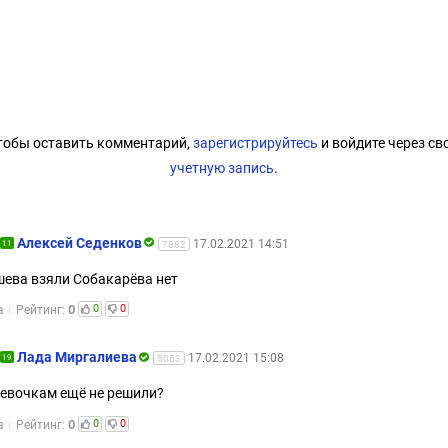
тобы оставить комментарий,
зарегистрируйтесь
и войдите через св
учетную запись
.
Алексей Седенков
17.02.2021 14:51
11
7882
ева взяли Собакарёва нет
0
0
0
а
Рейтинг:
Лада Миргалиева
17.02.2021 15:08
19
5063
девочкам ещё не решили?
0
0
0
а
Рейтинг: