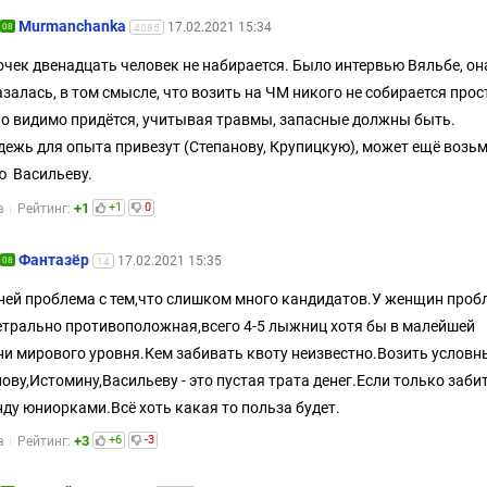
Murmanchanka
17.02.2021 15:34
08
4085
очек двенадцать человек не набирается. Было интервью Вяльбе, он
залась, в том смысле, что возить на ЧМ никого не собирается прос
Но видимо придётся, учитывая травмы, запасные должны быть.
ежь для опыта привезут (Степанову, Крупицкую), может ещё возь
 Васильеву.
+1
+1
0
а
Рейтинг:
Фантазёр
17.02.2021 15:35
08
14
ней проблема с тем,что слишком много кандидатов.У женщин проб
трально противоположная,всего 4-5 лыжниц хотя бы в малейшей
ни мирового уровня.Кем забивать квоту неизвестно.Возить условн
ову,Истомину,Васильеву - это пустая трата денег.Если только заби
ду юниорками.Всё хоть какая то польза будет.
+3
+6
-3
а
Рейтинг: