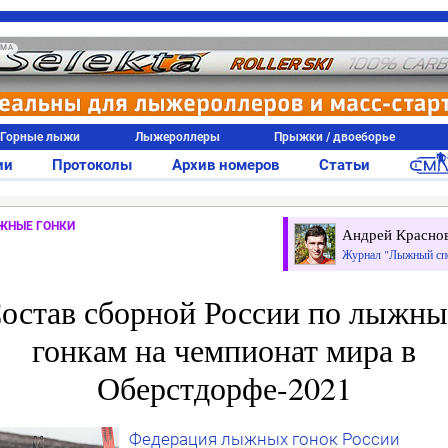
АМА
Горные лыжи
Лыжероллеры
Прыжки / двоеборье
ии
Протоколы
Архив номеров
Статьи
ЖНЫЕ ГОНКИ
Андрей Красно
Журнал "Лыжный сп
остав сборной России по лыжн
гонкам на чемпионат мира в
Оберстдорфе-2021
Федерация лыжных гонок России