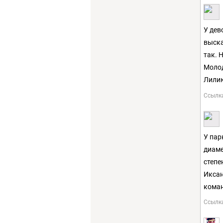
У дев
выска
так. 
Молод
Лилию
Ссылк
У пар
диаме
степе
Иксан
коман
Ссылк