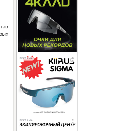
став
орых
ы
РЕКЛАМА
РЕКЛАМА