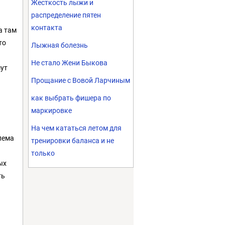
Жесткость лыжи и
распределение пятен
контакта
а там
то
Лыжная болезнь
Не стало Жени Быкова
мут
Прощание с Вовой Ларчиным
как выбрать фишера по
маркировке
На чем кататься летом для
лема
тренировки баланса и не
только
ых
ть