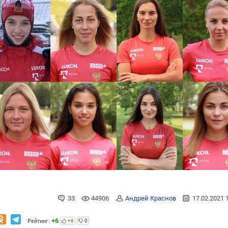
33
44906
Андрей Краснов
17.02.2021 
+6
Рейтинг:
+6
0