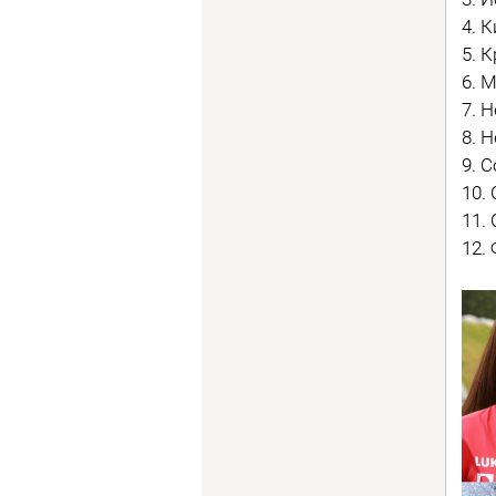
4. 
5. 
6. 
7. 
8. 
9. 
10.
11.
12.