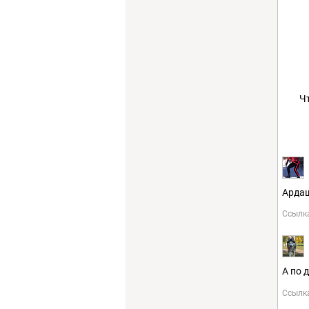
Ч
Ардаш
Ссылк
А по 
Ссылк