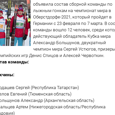
объявила состав сборной команды по
лыжным гонкам на чемпионат мира в
Оберстдорфе-2021, который пройдет в
Германии с 23 февраля по 7 марта. В со
команды вошло 12 человек, среди кот
действующий обладатель Кубка мира
Александр Большунов, двукратный
чемпион мира Сергей Устюгов, призер
мпийских игр Денис Спицов и Алексей Червоткин.
тав команды:
жчины:
Ардашев Сергей (Республика Татарстан)
Белов Евгений (Тюменская область)
Большунов Александр (Архангельская область)
Мальцев Артем (Нижегородская область/Республика
довия)