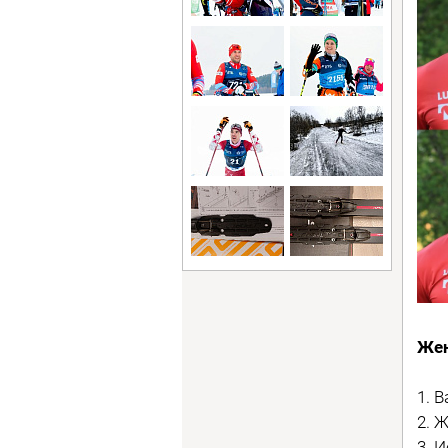
Же
1. 
2. 
3. 