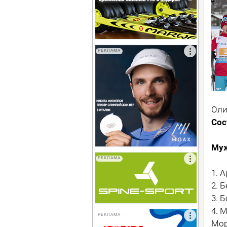
РЕКЛАМА
Оли
Сос
Му
РЕКЛАМА
1. 
2. 
3. 
4. 
РЕКЛАМА
Мор