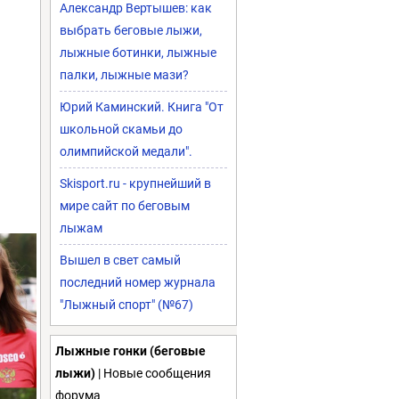
Александр Вертышев: как
выбрать беговые лыжи,
лыжные ботинки, лыжные
палки, лыжные мази?
Юрий Каминский. Книга "От
школьной скамьи до
олимпийской медали".
Skisport.ru - крупнейший в
мире сайт по беговым
лыжам
Вышел в свет самый
последний номер журнала
"Лыжный спорт" (№67)
Лыжные гонки (беговые
лыжи)
| Новые сообщения
форума