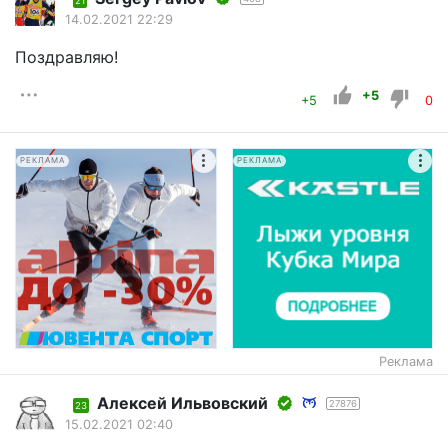
21
14.02.2021 22:29
Поздравляю!
+5
+5
0
РЕКЛАМА
РЕКЛАМА
Реклама
Алексей Ильвовский
27876
23
15.02.2021 02:40