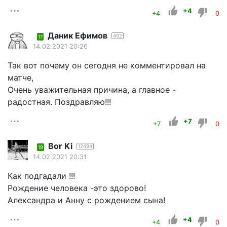
+4
+4
0
Даник Ефимов
492
17
14.02.2021 20:26
Так вот почему он сегодня не комментировал на
матче,
Очень уважительная причина, а главное -
радостная. Поздравляю!!!
+7
+7
0
Bor Ki
12494
19
14.02.2021 20:31
Как подгадали !!!
Рождение человека -это здорово!
Александра и Анну с рождением сына!
+4
+4
0