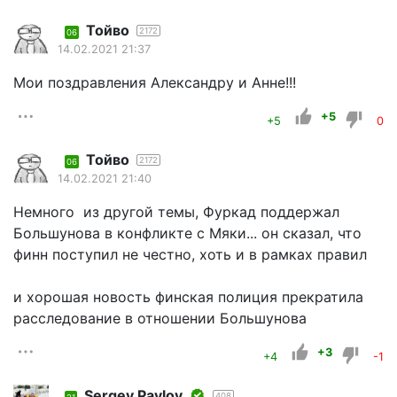
Тойво
2172
06
14.02.2021 21:37
Мои поздравления Александру и Анне!!!
+5
+5
0
Тойво
2172
06
14.02.2021 21:40
Немного из другой темы, Фуркад поддержал
Большунова в конфликте с Мяки... он сказал, что
финн поступил не честно, хоть и в рамках правил
и хорошая новость финская полиция прекратила
расследование в отношении Большунова
+3
+4
-1
Sergey Pavlov
408