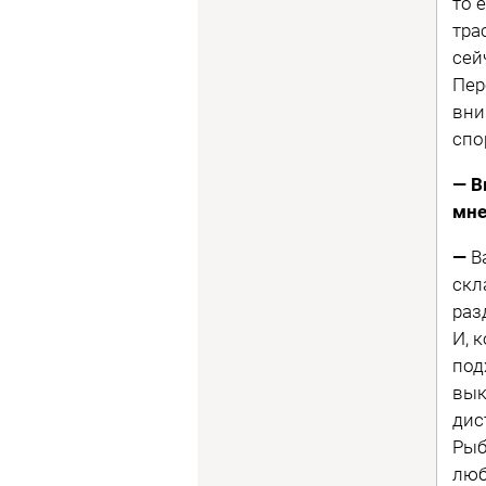
то 
тра
сей
Пер
вни
спо
— В
мне
—
В
скл
раз
И, 
под
вык
дис
Рыб
люб