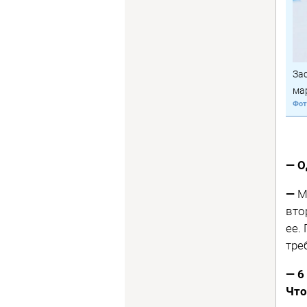
За
ма
— О
—
М
вто
ее.
тре
— 6
Что