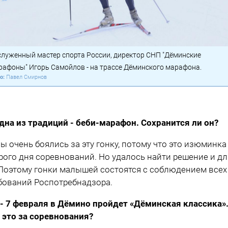
служенный мастер спорта России, директор СНП "Дёминские
рафоны" Игорь Самойлов - на трассе Дёминского марафона.
Павел Смирнов
дна из традиций - беби-марафон. Сохранится ли он?
ы очень боялись за эту гонку, потому что это изюминка
рого дня соревнований. Но удалось найти решение и дл
 Поэтому гонки малышей состоятся с соблюдением всех
бований Роспотребнадзора.
 - 7 февраля в Дёмино пройдет «Дёминская классика»
 это за соревнования?