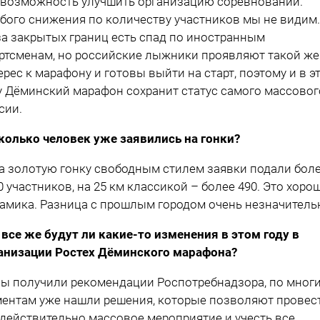
 возможность улучшить организацию соревнований.
бого снижения по количеству участников мы не видим.
за закрытых границ есть спад по иностранным
ртсменам, но российские лыжники проявляют такой же
ерес к марафону и готовы выйти на старт, поэтому и в э
у Дёминский марафон сохранит статус самого массовог
сии.
колько человек уже заявились на гонки?
а золотую гонку свободным стилем заявки подали бол
0 участников, на 25 км классикой – более 490. Это хоро
амика. Разница с прошлым городом очень незначитель
 все же будут ли какие-то изменения в этом году в
анизации Ростех Дёминского марафона?
ы получили рекомендации Роспотребнадзора, по мног
ентам уже нашли решения, которые позволяют провес
 действительно массовое мероприятие и учесть все