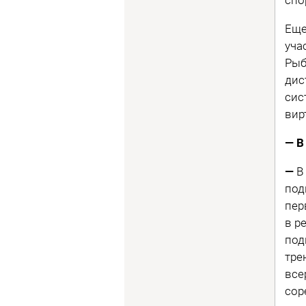
Еще
уча
Рыб
дис
сис
вир
— В
—
В
под
пер
в р
под
тре
все
сор