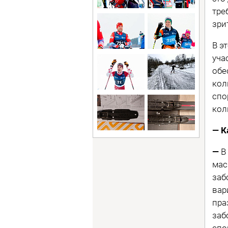
тре
зри
В э
уча
обе
кол
спо
кол
— К
—
В
мас
заб
вар
пра
заб
спо