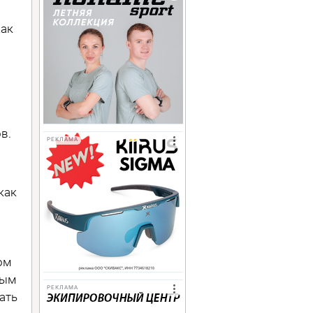
Как
в.
РЕКЛАМА
как
ом
ным
РЕКЛАМА
ать