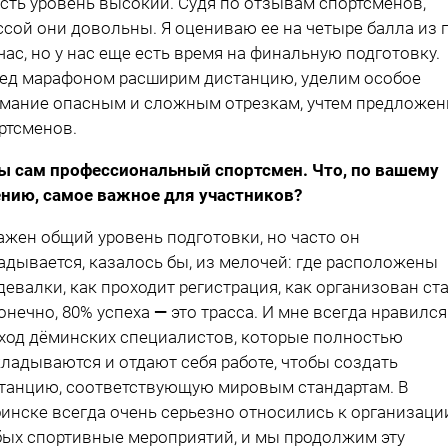
есть уровень высокий. Судя по отзывам спортсменов,
ссой они довольны. Я оцениваю ее на четыре балла из 
час, но у нас еще есть время на финальную подготовку.
ед марафоном расширим дистанцию, уделим особое
мание опасным и сложным отрезкам, учтем предложен
ртсменов.
ы сам профессиональный спортсмен. Что, по вашему
нию, самое важное для участников?
ажен общий уровень подготовки, но часто он
адывается, казалось бы, из мелочей: где расположены
девалки, как проходит регистрация, как организован ста
конечно, 80% успеха
—
это трасса. И мне всегда нравился
ход дёминских специалистов, которые полностью
ладываются и отдают себя работе, чтобы создать
танцию, соответствующую мировым стандартам. В
инске всегда очень серьезно относились к организаци
ых спортивные мероприятий, и мы продолжим эту