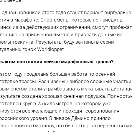
 одной новинкой этого года станет вариант виртуально
стия в марафоне. Спортсмены, которые не приедут в
инск из-за действующих ограничений, смогут пробежа
танцию на привычной лыжне и прислать данные из
темы трекинга. Результаты буду зачтены в серии
туальных гонок Worldloppet.
 каком состоянии сейчас марафонская трасса?
 этом году проделана большая работа по осенней
готовке трассы. Расширены наиболее сложные участки.
вым снегом стали утрамбовывать и укатывать дистанц
езультате создана хорошая снежная подушка. Полность
готовлен круг в 25 километров, на котором уже
нируются все желающие и проходят соревнования
российского уровня. В январе Дёмино приняло
евнования по биатлону, это был отбор на первенство ми