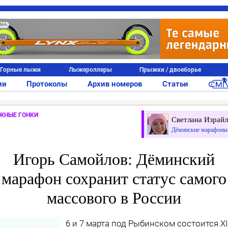
АМА
Горные лыжи
Лыжероллеры
Прыжки / двоеборье
ии
Протоколы
Архив номеров
Статьи
ЖНЫЕ ГОНКИ
Светлана Израйл
Дёминские марафоны
Игорь Самойлов: Дёминский
марафон сохранит статус самого
массового в России
6 и 7 марта под Рыбинском состоится X