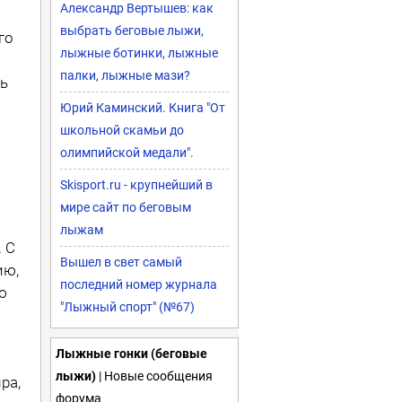
Александр Вертышев: как
выбрать беговые лыжи,
го
лыжные ботинки, лыжные
палки, лыжные мази?
ть
Юрий Каминский. Книга "От
школьной скамьи до
олимпийской медали".
Skisport.ru - крупнейший в
мире сайт по беговым
лыжам
 С
Вышел в свет самый
ию,
последний номер журнала
ю
"Лыжный спорт" (№67)
Лыжные гонки (беговые
лыжи)
| Новые сообщения
ра,
форума