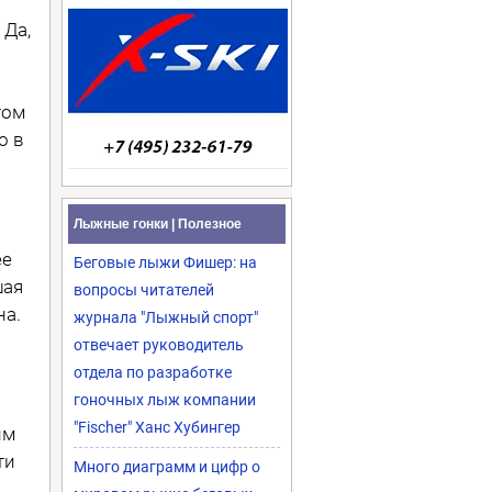
 Да,
том
о в
Лыжные гонки | Полезное
ее
Беговые лыжи Фишер: на
шая
вопросы читателей
на.
журнала "Лыжный спорт"
отвечает руководитель
отдела по разработке
гоночных лыж компании
"Fischer" Ханс Хубингер
им
ти
Много диаграмм и цифр о