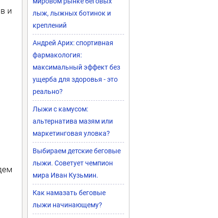
мировом рынке беговых
в и
лыж, лыжных ботинок и
креплений
Андрей Арих: спортивная
фармакология:
максимальный эффект без
ущерба для здоровья - это
реально?
Лыжи с камусом:
альтернатива мазям или
маркетинговая уловка?
Выбираем детские беговые
лыжи. Советует чемпион
дем
мира Иван Кузьмин.
Как намазать беговые
лыжи начинающему?