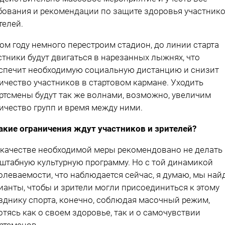
бования и рекомендации по защите здоровья участнико
телей.
том году немного перестроим стадион, до линии старта
стники будут двигаться в нарезанных лыжнях, что
спечит необходимую социальную дистанцию и снизит
ичество участников в стартовом кармане. Уходить
ртсмены будут так же волнами, возможно, увеличим
ичество групп и время между ними.
акие ограничения ждут участников и зрителей?
 качестве необходимой меры рекомендовано не делать
штабную культурную программу. Но с той динамикой
олеваемости, что наблюдается сейчас, я думаю, мы най
ианты, чтобы и зрители могли присоединиться к этому
зднику спорта, конечно, соблюдая масочный режим,
отясь как о своем здоровье, так и о самочувствии
ртсменов.