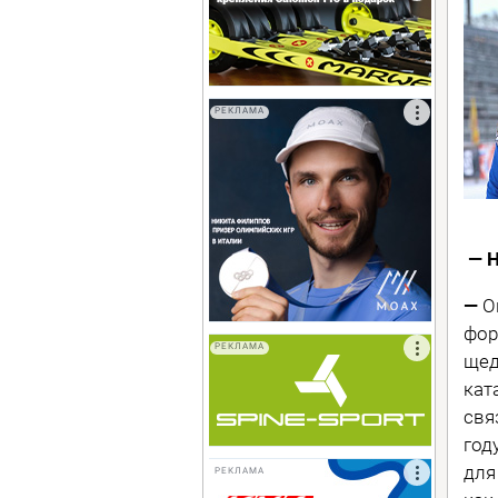
РЕКЛАМА
— Н
—
О
фор
РЕКЛАМА
щед
кат
свя
год
для
РЕКЛАМА