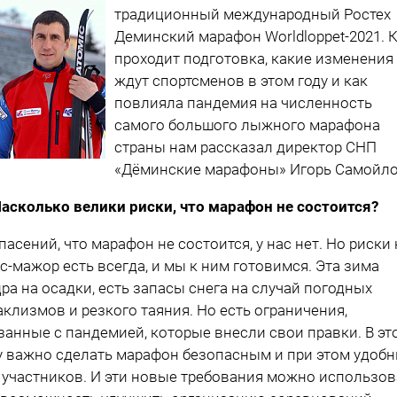
традиционный международный Ростех
Деминский марафон Worldloppet-2021. 
проходит подготовка, какие изменения
ждут спортсменов в этом году и как
повлияла пандемия на численность
самого большого лыжного марафона
страны нам рассказал директор СНП
«Дёминские марафоны» Игорь Самойло
асколько велики риски, что марафон не состоится?
пасений, что марафон не состоится, у нас нет. Но риски 
с-мажор есть всегда, и мы к ним готовимся. Эта зима
ра на осадки, есть запасы снега на случай погодных
аклизмов и резкого таяния. Но есть ограничения,
занные с пандемией, которые внесли свои правки. В эт
у важно сделать марафон безопасным и при этом удоб
 участников. И эти новые требования можно использов