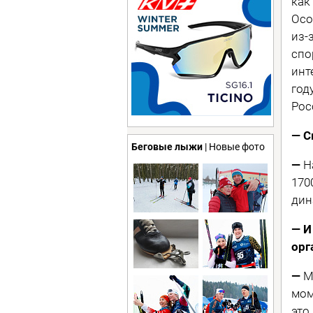
как
Осо
из-
спо
инт
год
Рос
— С
Беговые лыжи
| Новые фото
—
Н
170
дин
— И
орг
—
М
мом
это