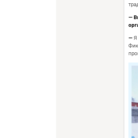
тра
— В
орг
—
Я
Фик
про