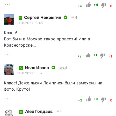
+4
+4
0
Сергей Чекрыгин
1133
11
11.01.2021 13:48
Класс!
Вот бы и в Москве такое провести! Или в
Красногорске...
+1
+2
-1
Иван Исаев
13053
24
11.01.2021 16:07
Класс! Даже лыжи Лампинен были замечены на
фото. Круто!
+3
+3
0
Alex Голдаев
1854
06