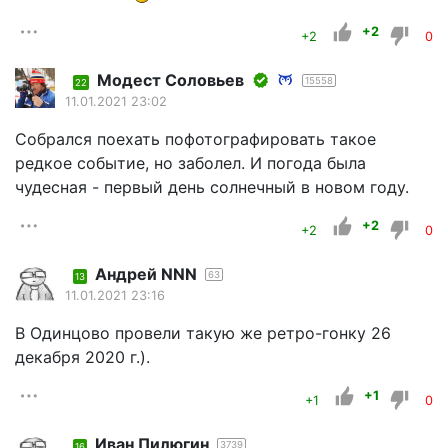
+2
+2
0
Модест Соловьев
15558
22
11.01.2021 23:02
Собрался поехать пофотографировать такое
редкое событие, но заболел. И погода была
чудесная - первый день солнечный в новом году.
+2
+2
0
Андрей NNN
63
13
11.01.2021 23:16
В Одинцово провели такую же ретро-гонку 26
декабря 2020 г.).
+1
+1
0
Иван Пилюгин
3739
16