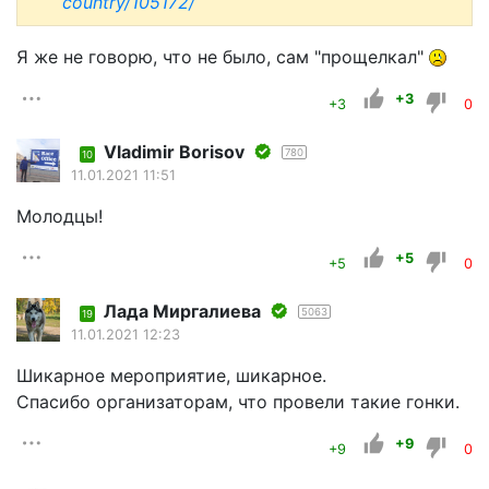
country/105172/
Я же не говорю, что не было, сам "прощелкал"
+3
+3
0
Vladimir Borisov
780
10
11.01.2021 11:51
Молодцы!
+5
+5
0
Лада Миргалиева
5063
19
11.01.2021 12:23
Шикарное мероприятие, шикарное.
Спасибо организаторам, что провели такие гонки.
+9
+9
0