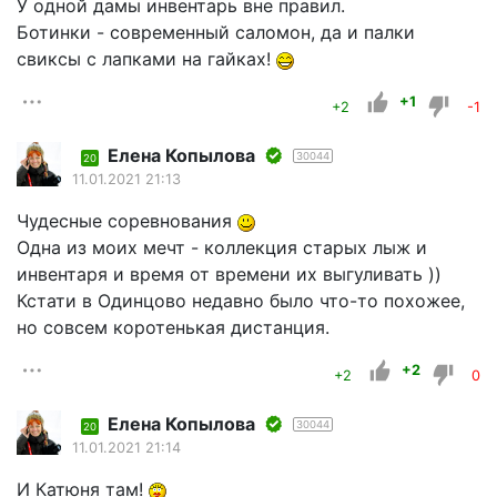
У одной дамы инвентарь вне правил.
Ботинки - современный саломон, да и палки
свиксы с лапками на гайках!
+1
+2
-1
Елена Копылова
30044
20
11.01.2021 21:13
Чудесные соревнования
Одна из моих мечт - коллекция старых лыж и
инвентаря и время от времени их выгуливать ))
Кстати в Одинцово недавно было что-то похожее,
но совсем коротенькая дистанция.
+2
+2
0
Елена Копылова
30044
20
11.01.2021 21:14
И Катюня там!