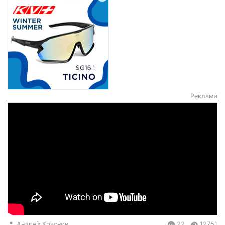
Реклама
Андрей Краснов
22
12751