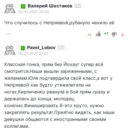
Валерий Шестаков
341
08
02.01.2021 20:42
Что случилось с Непряевой,рубануло нехило её
+1
+1
0
Pavel_Lobov
725
10
02.01.2021 21:07
Классная гонка, прям без Йохауг супер всё
смотрится.Наши вышли заряженными, с
желанием.Юля подтвердила свой класс,а вот у
Непряевой как будто утяжелители на
ногах.Кирпиченко рванула в бой прям сразу и
держалась до конца, молодец,
конечно.Финишировать 8-это круто, нужно
закреплять результат.Приятно видеть, как наши
девушки общаются с иностранными своими
коллегами.