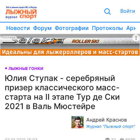
Войти
Новости
Форум
Фотографии
Протоколы
Архи
РЕКЛАМА
ЛЫЖНЫЕ ГОНКИ
Юлия Ступак - серебряный
призер классического масс-
старта на II этапе Тур де Ски
2021 в Валь Мюстейре
Андрей Краснов
Журнал "Лыжный спорт"
02.01.2021 15:03
32
8939