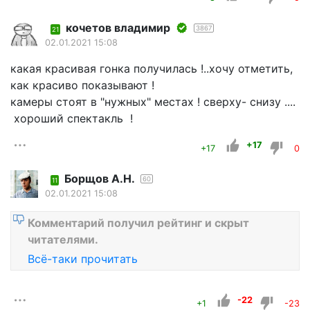
кочетов владимир
3867
21
02.01.2021 15:08
какая красивая гонка получилась !..хочу отметить,
как красиво показывают !
камеры стоят в "нужных" местах ! сверху- снизу ....
хороший спектакль !
+17
+17
0
Борщов А.Н.
60
11
02.01.2021 15:08
Комментарий получил рейтинг и скрыт
читателями.
Всё-таки прочитать
-22
+1
-23