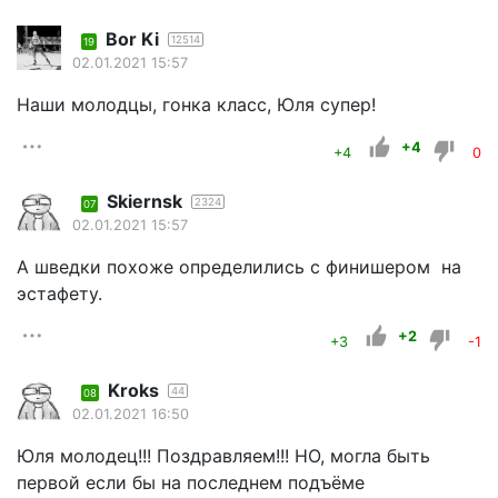
Bor Ki
12514
19
02.01.2021 15:57
Наши молодцы, гонка класс, Юля супер!
+4
+4
0
Skiernsk
2324
07
02.01.2021 15:57
А шведки похоже определились с финишером на
эстафету.
+2
+3
-1
Kroks
44
08
02.01.2021 16:50
Юля молодец!!! Поздравляем!!! НО, могла быть
первой если бы на последнем подъёме