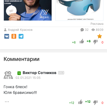
Реклама
Андрей Краснов
32
8939
+6
+6
0
Комментарии
Виктор Сотников
506
15
02.01.2021 15:05
Гонка блеск!
Юля брависимо!!!
+12
+12
0