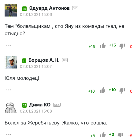
Эдуард Антонов
161
10
02.01.2021 15:06
Тем "болельщикам", кто Яну из команды гнал, не
стыдно?
+15
+15
0
Борщов А.Н.
60
11
02.01.2021 15:07
Юля молодец!
+10
+10
0
Дима КО
654
21
02.01.2021 15:08
Болел за Жеребятьеву. Жалко, что сошла.
+3
+8
-5