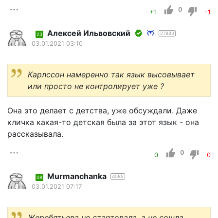
0
+1
-1
Алексей Ильвовский
27883
23
03.01.2021 03:10
Карлссон намеренно так язык высовывает
или просто не контролирует уже ?
Она это делает с детства, уже обсуждали. Даже
кличка какая-то детская была за этот язык - она
рассказывала.
0
0
0
Murmanchanka
4085
08
03.01.2021 07:17
Жеребятьева не стартовала, а не сошла.