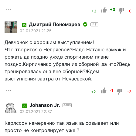
+3
+3
0
Дмитрий Пономарев
1431
15
02.01.2021 21:25
Девчонок с хорошим выступлением!
Что творится с Непряевой?Надо Наташе замуж и
рожать,да поздно уже,в спортивном плане
поздно.Кирпиченко убрали из сборной ,за что?Ведь
тренировалась она вне сборной?Ждем
выступления завтра от Нечаевской.
-1
+2
-3
Johanson Jr.
4480
09
02.01.2021 22:37
Карлссон намеренно так язык высовывает или
просто не контролирует уже ?