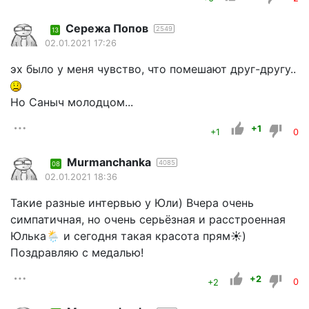
Сережа Попов
2549
13
02.01.2021 17:26
эх было у меня чувство, что помешают друг-другу..
Но Саныч молодцом...
+1
+1
0
Murmanchanka
4085
08
02.01.2021 18:36
Такие разные интервью у Юли) Вчера очень
симпатичная, но очень серьёзная и расстроенная
Юлька🌦️ и сегодня такая красота прям☀️)
Поздравляю с медалью!
+2
+2
0