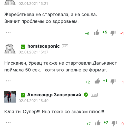
02.01.2021 15:21
Жеребятьева не стартовала, а не сошла.
Значит проблемы со здоровьем.
+5
+6
-1
horstsceponic
421
07
02.01.2021 15:37
Нисканен, Уревц также не стартовали.Дальквист
поймала 50 сек.- хотя это вполне ее формат.
+1
+2
-1
Александр Заозерский
526
16
02.01.2021 15:40
Юля ты Супер!!! Яна тоже со знаком плюс!!!
+7
+7
0