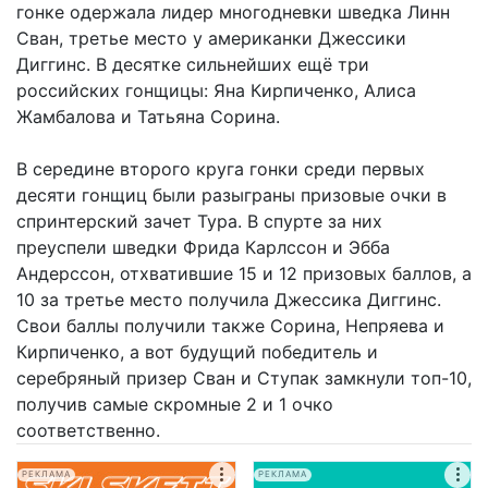
гонке одержала лидер многодневки шведка Линн
Сван, третье место у американки Джессики
Диггинс. В десятке сильнейших ещё три
российских гонщицы: Яна Кирпиченко, Алиса
Жамбалова и Татьяна Сорина.
В середине второго круга гонки среди первых
десяти гонщиц были разыграны призовые очки в
спринтерский зачет Тура. В спурте за них
преуспели шведки Фрида Карлссон и Эбба
Андерссон, отхватившие 15 и 12 призовых баллов, а
10 за третье место получила Джессика Диггинс.
Свои баллы получили также Сорина, Непряева и
Кирпиченко, а вот будущий победитель и
серебряный призер Сван и Ступак замкнули топ-10,
получив самые скромные 2 и 1 очко
соответственно.
РЕКЛАМА
РЕКЛАМА