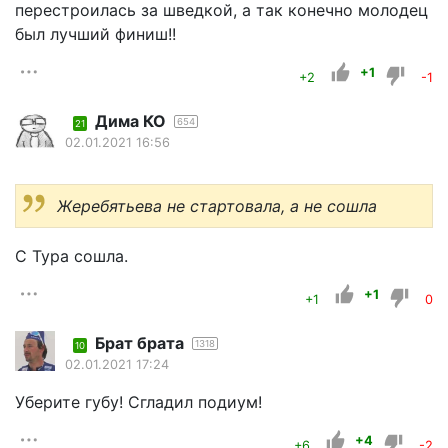
перестроилась за шведкой, а так конечно молодец
был лучший финиш!!
+1
+2
-1
Дима КО
654
21
02.01.2021 16:56
Жеребятьева не стартовала, а не сошла
С Тура сошла.
+1
+1
0
Брат брата
1318
10
02.01.2021 17:24
Уберите губу! Сгладил подиум!
+4
+6
-2