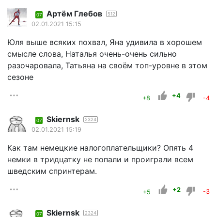
Артём Глебов
512
07
02.01.2021 15:15
Юля выше всяких похвал, Яна удивила в хорошем
смысле слова, Наталья очень-очень сильно
разочаровала, Татьяна на своём топ-уровне в этом
сезоне
+4
+8
-4
Skiernsk
2324
07
02.01.2021 15:19
Как там немецкие налогоплательщики? Опять 4
немки в тридцатку не попали и проиграли всем
шведским спринтерам.
+2
+5
-3
Skiernsk
2324
07