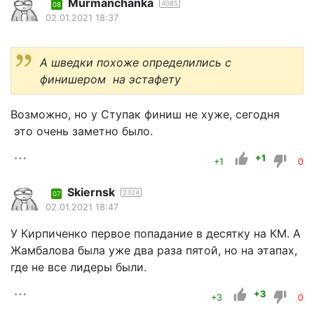
Murmanchanka
4085
08
02.01.2021 18:37
А шведки похоже определились с
финишером на эстафету
Возможно, но у Ступак финиш не хуже, сегодня
это очень заметно было.
+1
+1
0
Skiernsk
2324
07
02.01.2021 18:47
У Кирпиченко первое попадание в десятку на КМ. А
Жамбалова была уже два раза пятой, но на этапах,
где не все лидеры были.
+3
+3
0