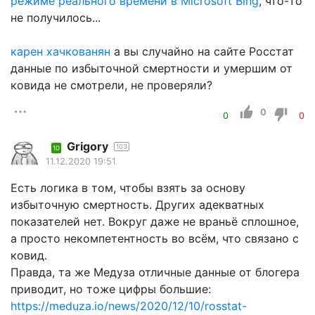
режиме реального времени в Microsoft Bing
, что-то
не получилось...
карен хачкованян
а вы случайно на сайте Росстат
данные по избыточной смертности и умершим от
ковида не смотрели, не проверяли?
0
0
0
Grigory
103
10
11.12.2020 19:51
Есть логика в том, чтобы взять за основу
избыточную смертность. Других адекватных
показателей нет. Вокруг даже не враньё сплошное,
а просто некомпетентность во всём, что связано с
ковид.
Правда, та же Медуза отличные данные от блогера
приводит, но тоже цифры большие:
https://meduza.io/news/2020/12/10/rosstat-