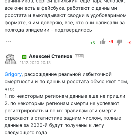
овчинников, сергей шпилькин, еще пара человек,
все они есть в фейсбуке. работают с данными
росстата и выкладывают сводки в удобоваримом
формате, я им доверяю, все, что они написали за
полгода эпидемии - подтвердилось
-4
+5
-9
Алексей Степнов
8948
19
11.12.2020 20:13
Grigory
, расхождение реальной избыточной
смертности и по данным росстата объясняют тем,
что:
1. по некоторым регионам данные еще не пришли
2. по некоторым регионам смерти не успевают
регистрировать и по их правилам эти смерти
отражают в статистике задним числом, полные
данные за 2020-й будут получены к лету
следующего года