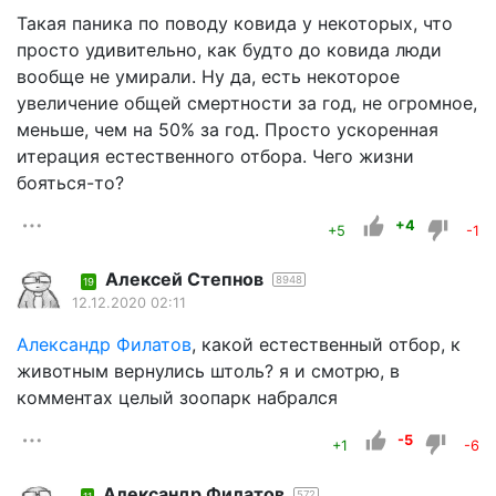
Такая паника по поводу ковида у некоторых, что
просто удивительно, как будто до ковида люди
вообще не умирали. Ну да, есть некоторое
увеличение общей смертности за год, не огромное,
меньше, чем на 50% за год. Просто ускоренная
итерация естественного отбора. Чего жизни
бояться-то?
+4
+5
-1
Алексей Степнов
8948
19
12.12.2020 02:11
Александр Филатов
, какой естественный отбор, к
животным вернулись штоль? я и смотрю, в
комментах целый зоопарк набрался
-5
+1
-6
Александр Филатов
572