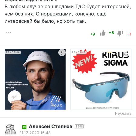
В любом случае со шведами ТдС будет интересней,
чем без них. С норвежцами, конечно, ещё
интересней бы было, но хоть так.
+8
+9
-1
РЕКЛАМА
РЕКЛАМА
Реклама
Алексей Степнов
8948
19
11.12.2020 15:48