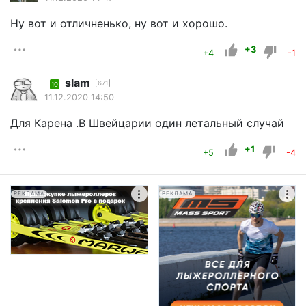
Ну вот и отличненько, ну вот и хорошо.
+3
+4
-1
slam
671
10
11.12.2020 14:50
Для Карена .В Швейцарии один летальный случай
+1
+5
-4
РЕКЛАМА
РЕКЛАМА