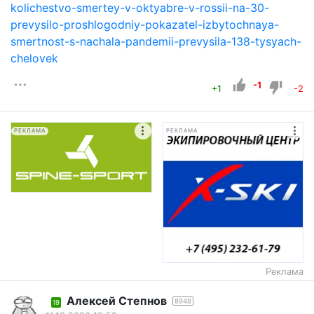
kolichestvo-smertey-v-oktyabre-v-rossii-na-30-
prevysilo-proshlogodniy-pokazatel-izbytochnaya-
smertnost-s-nachala-pandemii-prevysila-138-tysyach-
chelovek
-1
+1
-2
РЕКЛАМА
РЕКЛАМА
Реклама
Алексей Степнов
8948
19