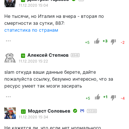
11.12.2020 15:04
Не тысячи, но Италия на вчера - вторая по
смертности за сутки, 887:
статистика по странам
+3
+5
-2
Алексей Степнов
8948
19
11.12.2020 15:22
slam откуда ваши данные берете, дайте
пожалуйста ссылку, безумно интересно, что за
ресурс умеет так мозги засирать
+1
+5
-4
Модест Соловьев
15558
22
11.12.2020 15:34
Не кажется ли, что если нет нормального