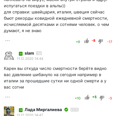
испугаться поездки в альпы))
для справки: швейцария, италия, швеция сейчас
бъют рекорды ковидной ежедневной смертности,
исчисляемой десятками и сотнями человек. о чем
думают, я не знаю
-8
+9
-17
slam
671
10
11.12.2020 14:44
Карен вы откуда число смертности берёте видно
вас давление шибануло на сегодня например в
италии за прошедшие сутки ни одной смерти а у
вас сотни
+5
+10
-5
Лада Миргалиева
5063
19
11.12.2020 14:47