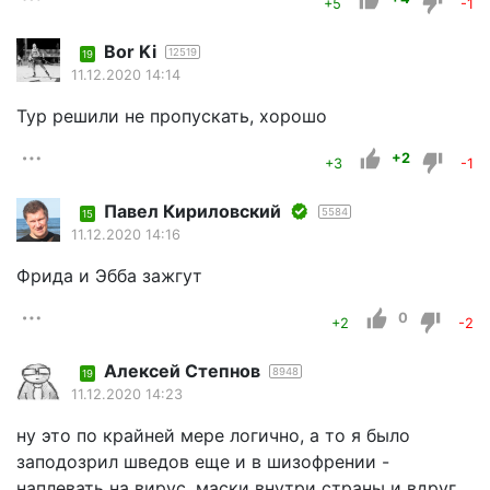
+5
-1
Bor Ki
12519
19
11.12.2020 14:14
Тур решили не пропускать, хорошо
+2
+3
-1
Павел Кириловский
5584
15
11.12.2020 14:16
Фрида и Эбба зажгут
0
+2
-2
Алексей Степнов
8948
19
11.12.2020 14:23
ну это по крайней мере логично, а то я было
заподозрил шведов еще и в шизофрении -
наплевать на вирус, маски внутри страны и вдруг