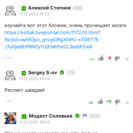
Алексей Степнов
8948
19
11.12.2020 15:53
изучайте вот этот бложик, очень прочищает мозги
https://kobak.livejournal.com/117220.html?
fbclid=IwAR3pc_gtvqIORgXNPU-xTG6T7E-
J1yIQe8EPRNOyftQEMtfnl02Jke0P2w8
-6
+1
-7
Sergey S-ov
1179
15
11.12.2020 19:03
Респект шведам!
+5
+6
-1
Модест Соловьев
15558
22
11.12.2020 19:03